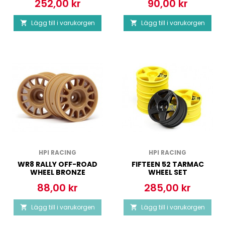
252,00 kr
90,00 kr
Pris
Pris
Lägg till i varukorgen
Lägg till i varukorgen


HPI RACING
HPI RACING
WR8 RALLY OFF-ROAD
FIFTEEN 52 TARMAC
WHEEL BRONZE
WHEEL SET
(48X33MM
88,00 kr
285,00 kr
Pris
Pris
Lägg till i varukorgen
Lägg till i varukorgen

