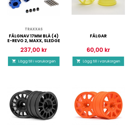
TRAXXAS
FÄLGNAV 17MM BLÅ (4)
FÄLGAR
E-REVO 2, MAXX, SLEDGE
237,00 kr
60,00 kr
Pris
Pris
Lägg till i varukorgen
Lägg till i varukorgen

