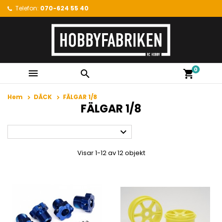
Telefon:
070-624 55 40
0


shopping_cart
Hem
DÄCK
FÄLGAR 1/8
FÄLGAR 1/8

Visar 1-12 av 12 objekt