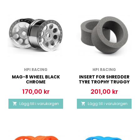
HPI RACING
HPI RACING
MAG-8 WHEEL BLACK
INSERT FOR SHREDDER
CHROME
TYRE TROPHY TRUGGY
170,00 kr
201,00 kr
Pris
Pris
Lägg till i varukorgen
Lägg till i varukorgen

