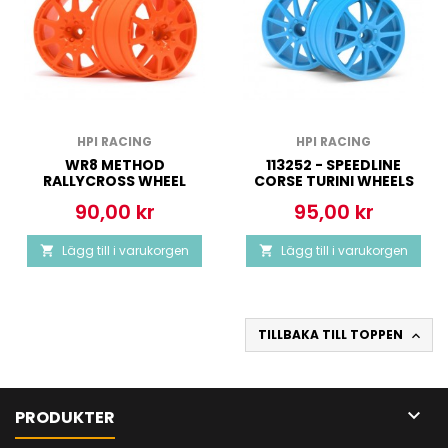
HPI RACING
HPI RACING
WR8 METHOD
113252 - SPEEDLINE
RALLYCROSS WHEEL
CORSE TURINI WHEELS
35MM ORANGE (2PCS)
CYAN (2.2
90,00 kr
95,00 kr
Pris
Pris
Lägg till i varukorgen
Lägg till i varukorgen


TILLBAKA TILL TOPPEN


PRODUKTER