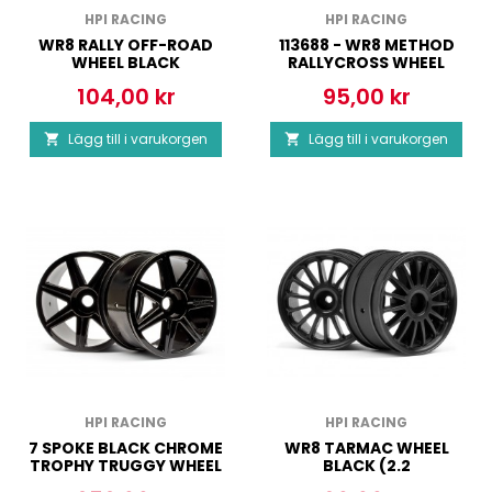
HPI RACING
HPI RACING
WR8 RALLY OFF-ROAD
113688 - WR8 METHOD
WHEEL BLACK
RALLYCROSS WHEEL
35MM ORANGE (2PCS)
104,00 kr
95,00 kr
Pris
Pris
Lägg till i varukorgen
Lägg till i varukorgen


HPI RACING
HPI RACING
7 SPOKE BLACK CHROME
WR8 TARMAC WHEEL
TROPHY TRUGGY WHEEL
BLACK (2.2