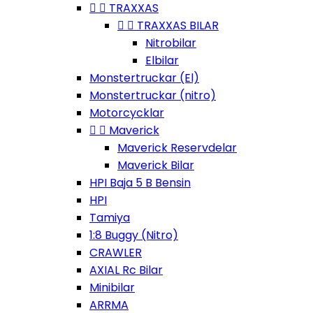


TRAXXAS


TRAXXAS BILAR
Nitrobilar
Elbilar
Monstertruckar (El)
Monstertruckar (nitro)
Motorcycklar


Maverick
Maverick Reservdelar
Maverick Bilar
HPI Baja 5 B Bensin
HPI
Tamiya
1:8 Buggy (Nitro)
CRAWLER
AXIAL Rc Bilar
Minibilar
ARRMA