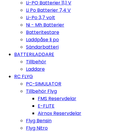
Li-PO Batterier 11,1 V
Li Po Batterier 7,4 V
Li-Po 3,7 volt
Ni - Mh Batterier
Batteritestare
Laddpåse li po
Sändarbatteri
BATTERILADDARE
Tillbehör
Laddare
RC FLYG
PC-SIMULATOR
Tillbehör Flyg
FMS Reservdelar
E-FLITE
Airnox Reservdelar
Flyg Bensin
Flyg Nitro