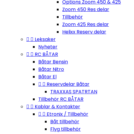
Options Zoom 450 & 425
Zoom 450 Res delar
Tillbehör
Zoom 425 Res delar
Helixx Reserv delar


Leksaker
Nyheter


RC BÅTAR
Båtar Bensin
Båtar Nitro
Båtar El


Reservdelar Båtar
TRAXXAS SPATRTAN
Tillbehör RC BÅTAR


Kablar & Kontakter


Etronix / Tillbehör
Båt tillbehör
Flyg tillbehör