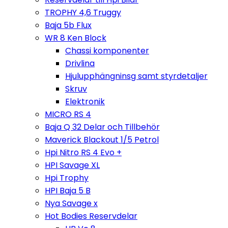
TROPHY 4,6 Truggy
Baja 5b Flux
WR 8 Ken Block
Chassi komponenter
Drivlina
Hjulupphängninsg samt styrdetaljer
Skruv
Elektronik
MICRO RS 4
Baja Q 32 Delar och Tillbehör
Maverick Blackout 1/5 Petrol
Hpi Nitro RS 4 Evo +
HPI Savage XL
Hpi Trophy
HPI Baja 5 B
Nya Savage x
Hot Bodies Reservdelar