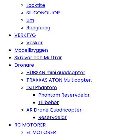
Locktite
SILICONOLJOR
Lim
Rengöring
VERKTYG
Väskor
Modellbyggen
Skruvar och Muttrar
Drönare
HUBSAN mini quadcopter
TRAXXAS ATON Multicopter.
DJI Phantom
Phantom Reservdelar
Tillbehör
AR Drone Quadricopter
Reservdelar
RC MOTORER
EL MOTORER