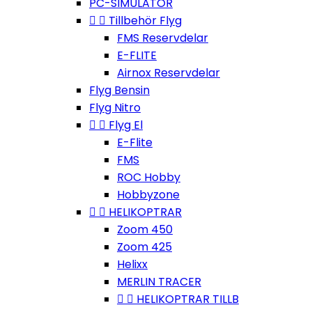
PC-SIMULATOR


Tillbehör Flyg
FMS Reservdelar
E-FLITE
Airnox Reservdelar
Flyg Bensin
Flyg Nitro


Flyg El
E-Flite
FMS
ROC Hobby
Hobbyzone


HELIKOPTRAR
Zoom 450
Zoom 425
Helixx
MERLIN TRACER


HELIKOPTRAR TILLB