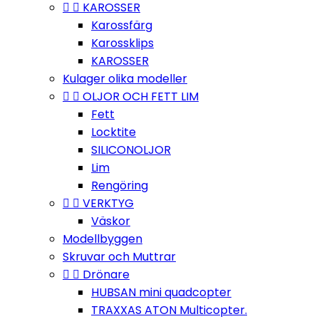


KAROSSER
Karossfärg
Karossklips
KAROSSER
Kulager olika modeller


OLJOR OCH FETT LIM
Fett
Locktite
SILICONOLJOR
Lim
Rengöring


VERKTYG
Väskor
Modellbyggen
Skruvar och Muttrar


Drönare
HUBSAN mini quadcopter
TRAXXAS ATON Multicopter.