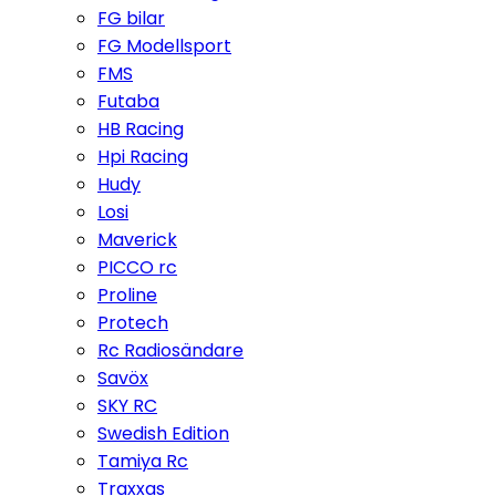
FG bilar
FG Modellsport
FMS
Futaba
HB Racing
Hpi Racing
Hudy
Losi
Maverick
PICCO rc
Proline
Protech
Rc Radiosändare
Savöx
SKY RC
Swedish Edition
Tamiya Rc
Traxxas