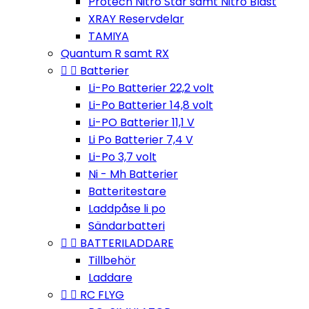
Protech Nitro Star samt Nitro Blast
XRAY Reservdelar
TAMIYA
Quantum R samt RX


Batterier
Li-Po Batterier 22,2 volt
Li-Po Batterier 14,8 volt
Li-PO Batterier 11,1 V
Li Po Batterier 7,4 V
Li-Po 3,7 volt
Ni - Mh Batterier
Batteritestare
Laddpåse li po
Sändarbatteri


BATTERILADDARE
Tillbehör
Laddare


RC FLYG