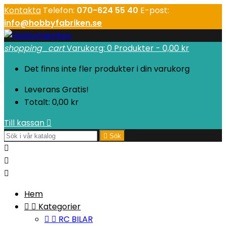
Kontakta
Telefon:
070-624 55 40
E-post:
info@hobbyfabriken.se
shopping_cart
Varukorg:
0
Produkter - 0,00 kr
Det finns inte fler produkter i din varukorg
Leverans
Gratis!
Totalt:
0,00 kr
Till kassan


Sök



Hem


Kategorier


RC BILAR