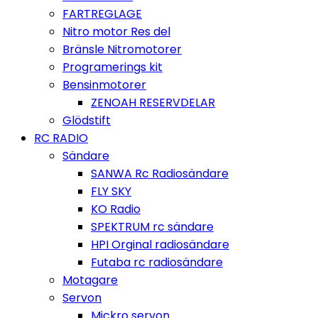
FARTREGLAGE
Nitro motor Res del
Bränsle Nitromotorer
Programerings kit
Bensinmotorer
ZENOAH RESERVDELAR
Glödstift
RC RADIO
Sändare
SANWA Rc Radiosändare
FLY SKY
KO Radio
SPEKTRUM rc sändare
HPI Orginal radiosändare
Futaba rc radiosändare
Motagare
Servon
Mickro servon