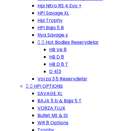
Hpi Nitro RS 4 Evo +
HPI Savage XL
Hpi Trophy
HPI Baja 5 B
Nya Savage x


Hot Bodies Reservdelar
HB Ve 8
HB D 8
HB D 8 T
D 413
Vorza 3,5 Reservdelar


HPI OPTIONS
SAVAGE XL
BAJA 5 b & Baja 5 T
VORZA FLUX
Bullet Mt & St
WR 8 Options
Trophy