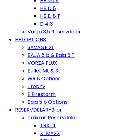
HB Ve 8
HB D 8
HB D 8 T
D 413
Vorza 3,5 Reservdelar
HPI OPTIONS
SAVAGE XL
BAJA 5 b & Baja 5 T
VORZA FLUX
Bullet Mt & St
WR 8 Options
Trophy
E Firestorm
Baja 5 b Options
RESERVDELAR-Bilar
Traxxas Reservdelar
TRX-4
X-MAXX