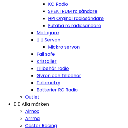
KO Radio
SPEKTRUM rc sändare
HPI Orginal radiosändare
Futaba rc radiosändare
Motagare


Servon
Mickro servon
Fail safe
Kristaller
Tillbehör radio
Gyron och Tillbehör
Telemetry
Batterier RC Radio
Outlet


Alla märken
Airnox
Arrma
Caster Racing