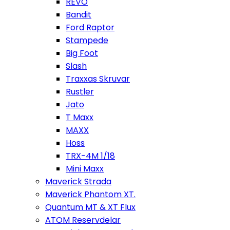
REVO
Bandit
Ford Raptor
Stampede
Big Foot
Slash
Traxxas Skruvar
Rustler
Jato
T Maxx
MAXX
Hoss
TRX-4M 1/18
Mini Maxx
Maverick Strada
Maverick Phantom XT.
Quantum MT & XT Flux
ATOM Reservdelar