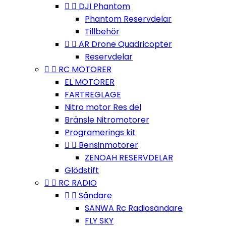


DJI Phantom
Phantom Reservdelar
Tillbehör


AR Drone Quadricopter
Reservdelar


RC MOTORER
EL MOTORER
FARTREGLAGE
Nitro motor Res del
Bränsle Nitromotorer
Programerings kit


Bensinmotorer
ZENOAH RESERVDELAR
Glödstift


RC RADIO


Sändare
SANWA Rc Radiosändare
FLY SKY