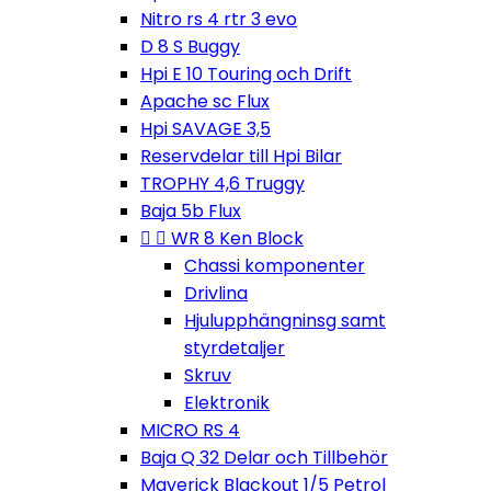
Nitro rs 4 rtr 3 evo
D 8 S Buggy
Hpi E 10 Touring och Drift
Apache sc Flux
Hpi SAVAGE 3,5
Reservdelar till Hpi Bilar
TROPHY 4,6 Truggy
Baja 5b Flux


WR 8 Ken Block
Chassi komponenter
Drivlina
Hjulupphängninsg samt
styrdetaljer
Skruv
Elektronik
MICRO RS 4
Baja Q 32 Delar och Tillbehör
Maverick Blackout 1/5 Petrol