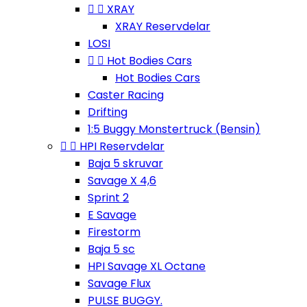


XRAY
XRAY Reservdelar
LOSI


Hot Bodies Cars
Hot Bodies Cars
Caster Racing
Drifting
1:5 Buggy Monstertruck (Bensin)


HPI Reservdelar
Baja 5 skruvar
Savage X 4,6
Sprint 2
E Savage
Firestorm
Baja 5 sc
HPI Savage XL Octane
Savage Flux
PULSE BUGGY.