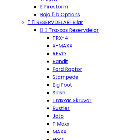
E Firestorm
Baja 5 b Options


RESERVDELAR-Bilar


Traxxas Reservdelar
TRX-4
X-MAXX
REVO
Bandit
Ford Raptor
Stampede
Big Foot
Slash
Traxxas Skruvar
Rustler
Jato
T Maxx
MAXX
Hoss