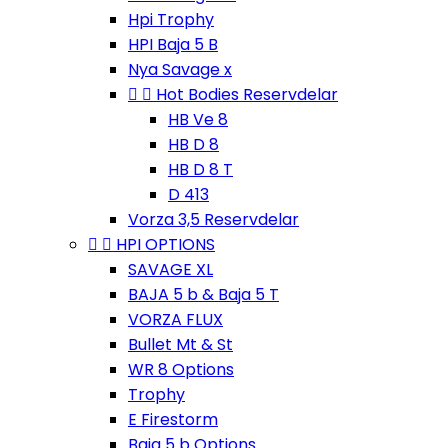
Hpi Trophy
HPI Baja 5 B
Nya Savage x


Hot Bodies Reservdelar
HB Ve 8
HB D 8
HB D 8 T
D 413
Vorza 3,5 Reservdelar


HPI OPTIONS
SAVAGE XL
BAJA 5 b & Baja 5 T
VORZA FLUX
Bullet Mt & St
WR 8 Options
Trophy
E Firestorm
Baja 5 b Options