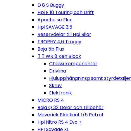
D 8 S Buggy
Hpi E 10 Touring och Drift
Apache sc Flux
Hpi SAVAGE 3,5
Reservdelar till Hpi Bilar
TROPHY 4,6 Truggy
Baja 5b Flux


WR 8 Ken Block
Chassi komponenter
Drivlina
Hjulupphängninsg samt styrdetaljer
Skruv
Elektronik
MICRO RS 4
Baja Q 32 Delar och Tillbehör
Maverick Blackout 1/5 Petrol
Hpi Nitro RS 4 Evo +
HPI Savage XL