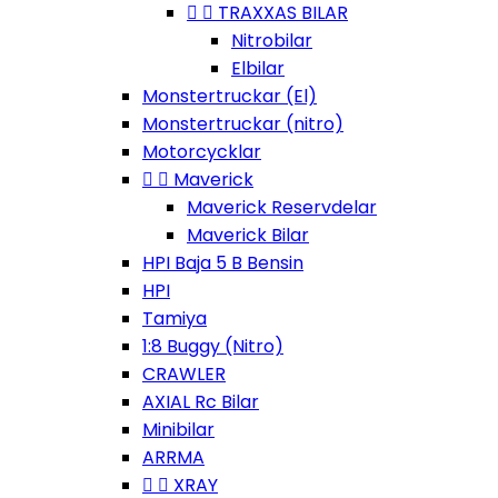


TRAXXAS BILAR
Nitrobilar
Elbilar
Monstertruckar (El)
Monstertruckar (nitro)
Motorcycklar


Maverick
Maverick Reservdelar
Maverick Bilar
HPI Baja 5 B Bensin
HPI
Tamiya
1:8 Buggy (Nitro)
CRAWLER
AXIAL Rc Bilar
Minibilar
ARRMA


XRAY