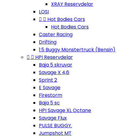
XRAY Reservdelar
LOSI


Hot Bodies Cars
Hot Bodies Cars
Caster Racing
Drifting
1:5 Buggy Monstertruck (Bensin)


HPI Reservdelar
Baja 5 skruvar
Savage X 4,6
Sprint 2
E Savage
Firestorm
Baja 5 sc
HPI Savage XL Octane
Savage Flux
PULSE BUGGY.
Jumpshot MT