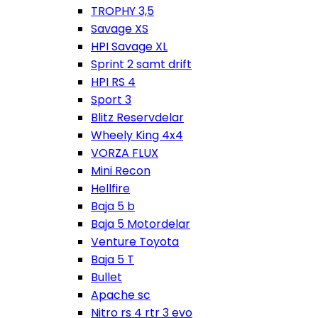
TROPHY 3,5
Savage XS
HPI Savage XL
Sprint 2 samt drift
HPI RS 4
Sport 3
Blitz Reservdelar
Wheely King 4x4
VORZA FLUX
Mini Recon
Hellfire
Baja 5 b
Baja 5 Motordelar
Venture Toyota
Baja 5 T
Bullet
Apache sc
Nitro rs 4 rtr 3 evo