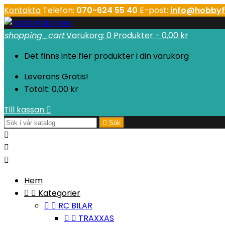
Kontakta
Telefon:
070-624 55 40
E-post:
info@hobbyf
shopping_cart
Varukorg:
0
Produkter - 0,00 kr
Det finns inte fler produkter i din varukorg
Leverans
Gratis!
Totalt:
0,00 kr
Till kassan


Sök



Hem


Kategorier


RC BILAR


TRAXXAS