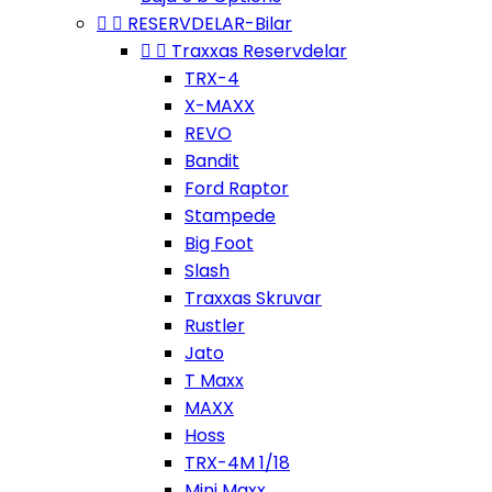


RESERVDELAR-Bilar


Traxxas Reservdelar
TRX-4
X-MAXX
REVO
Bandit
Ford Raptor
Stampede
Big Foot
Slash
Traxxas Skruvar
Rustler
Jato
T Maxx
MAXX
Hoss
TRX-4M 1/18
Mini Maxx