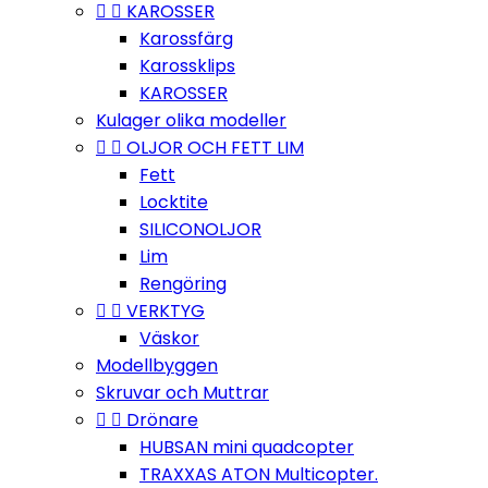


KAROSSER
Karossfärg
Karossklips
KAROSSER
Kulager olika modeller


OLJOR OCH FETT LIM
Fett
Locktite
SILICONOLJOR
Lim
Rengöring


VERKTYG
Väskor
Modellbyggen
Skruvar och Muttrar


Drönare
HUBSAN mini quadcopter
TRAXXAS ATON Multicopter.