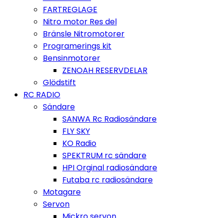
FARTREGLAGE
Nitro motor Res del
Bränsle Nitromotorer
Programerings kit
Bensinmotorer
ZENOAH RESERVDELAR
Glödstift
RC RADIO
Sändare
SANWA Rc Radiosändare
FLY SKY
KO Radio
SPEKTRUM rc sändare
HPI Orginal radiosändare
Futaba rc radiosändare
Motagare
Servon
Mickro servon