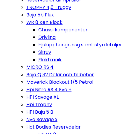
TROPHY 4,6 Truggy
Baja 5b Flux
WR 8 Ken Block
Chassi komponenter
Drivlina
Hjulupphängninsg samt styrdetaljer
Skruv
Elektronik
MICRO RS 4
Baja Q 32 Delar och Tillbehör
Maverick Blackout 1/5 Petrol
Hpi Nitro RS 4 Evo +
HPI Savage XL
Hpi Trophy
HPI Baja 5 B
Nya Savage x
Hot Bodies Reservdelar