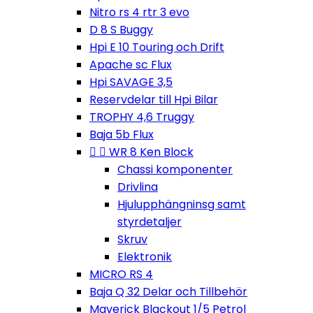
Nitro rs 4 rtr 3 evo
D 8 S Buggy
Hpi E 10 Touring och Drift
Apache sc Flux
Hpi SAVAGE 3,5
Reservdelar till Hpi Bilar
TROPHY 4,6 Truggy
Baja 5b Flux


WR 8 Ken Block
Chassi komponenter
Drivlina
Hjulupphängninsg samt
styrdetaljer
Skruv
Elektronik
MICRO RS 4
Baja Q 32 Delar och Tillbehör
Maverick Blackout 1/5 Petrol