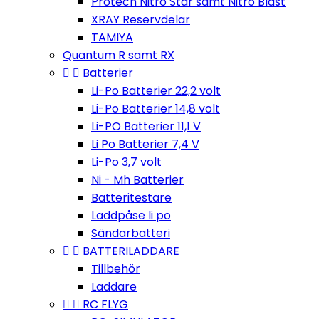
Protech Nitro Star samt Nitro Blast
XRAY Reservdelar
TAMIYA
Quantum R samt RX


Batterier
Li-Po Batterier 22,2 volt
Li-Po Batterier 14,8 volt
Li-PO Batterier 11,1 V
Li Po Batterier 7,4 V
Li-Po 3,7 volt
Ni - Mh Batterier
Batteritestare
Laddpåse li po
Sändarbatteri


BATTERILADDARE
Tillbehör
Laddare


RC FLYG