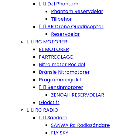


DJI Phantom
Phantom Reservdelar
Tillbehör


AR Drone Quadricopter
Reservdelar


RC MOTORER
EL MOTORER
FARTREGLAGE
Nitro motor Res del
Bränsle Nitromotorer
Programerings kit


Bensinmotorer
ZENOAH RESERVDELAR
Glödstift


RC RADIO


Sändare
SANWA Rc Radiosändare
FLY SKY