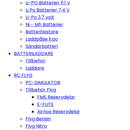
Li-PO Batterier 11,1 V
Li Po Batterier 7,4 V
Li-Po 3,7 volt
Ni - Mh Batterier
Batteritestare
Laddpåse li po
Sändarbatteri
BATTERILADDARE
Tillbehör
Laddare
RC FLYG
PC-SIMULATOR
Tillbehör Flyg
FMS Reservdelar
E-FLITE
Airnox Reservdelar
Flyg Bensin
Flyg Nitro