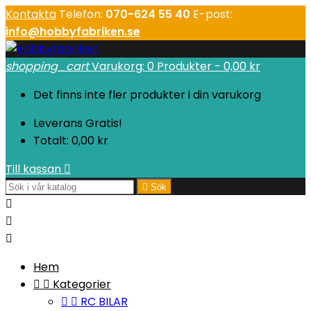
Kontakta
Telefon:
070-624 55 40
E-post:
info@hobbyfabriken.se
shopping_cart
Varukorg:
0
Produkter - 0,00 kr
Det finns inte fler produkter i din varukorg
Leverans
Gratis!
Totalt:
0,00 kr
Till kassan


Sök



Hem


Kategorier


RC BILAR