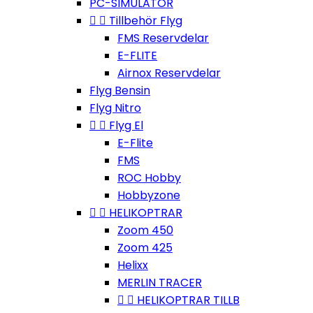
PC-SIMULATOR


Tillbehör Flyg
FMS Reservdelar
E-FLITE
Airnox Reservdelar
Flyg Bensin
Flyg Nitro


Flyg El
E-Flite
FMS
ROC Hobby
Hobbyzone


HELIKOPTRAR
Zoom 450
Zoom 425
Helixx
MERLIN TRACER


HELIKOPTRAR TILLB