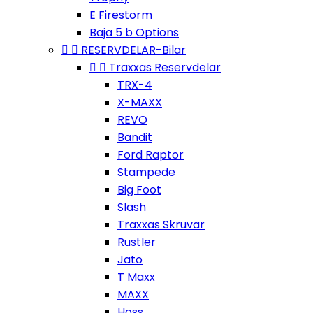
E Firestorm
Baja 5 b Options


RESERVDELAR-Bilar


Traxxas Reservdelar
TRX-4
X-MAXX
REVO
Bandit
Ford Raptor
Stampede
Big Foot
Slash
Traxxas Skruvar
Rustler
Jato
T Maxx
MAXX
Hoss