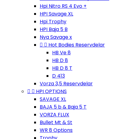
Hpi Nitro RS 4 Evo +
HPI Savage XL
Hpi Trophy
HPI Baja 5 B
Nya Savage x


Hot Bodies Reservdelar
HB Ve 8
HB D 8
HB D 8 T
D 413
Vorza 3,5 Reservdelar


HPI OPTIONS
SAVAGE XL
BAJA 5 b & Baja 5 T
VORZA FLUX
Bullet Mt & St
WR 8 Options
Trophy