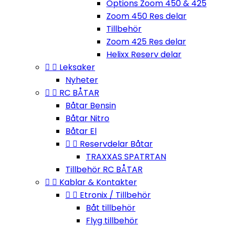
Options Zoom 450 & 425
Zoom 450 Res delar
Tillbehör
Zoom 425 Res delar
Helixx Reserv delar


Leksaker
Nyheter


RC BÅTAR
Båtar Bensin
Båtar Nitro
Båtar El


Reservdelar Båtar
TRAXXAS SPATRTAN
Tillbehör RC BÅTAR


Kablar & Kontakter


Etronix / Tillbehör
Båt tillbehör
Flyg tillbehör