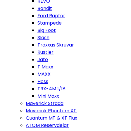
REVO
Bandit
Ford Raptor
Stampede
Big Foot
Slash
Traxxas Skruvar
Rustler
Jato
T Maxx
MAXX
Hoss
TRX-4M 1/18
Mini Maxx
Maverick Strada
Maverick Phantom XT.
Quantum MT & XT Flux
ATOM Reservdelar