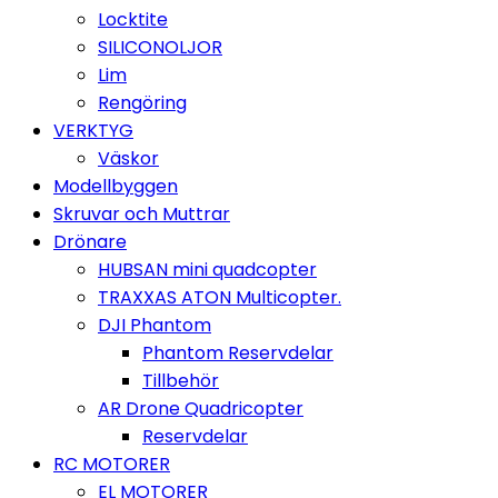
Locktite
SILICONOLJOR
Lim
Rengöring
VERKTYG
Väskor
Modellbyggen
Skruvar och Muttrar
Drönare
HUBSAN mini quadcopter
TRAXXAS ATON Multicopter.
DJI Phantom
Phantom Reservdelar
Tillbehör
AR Drone Quadricopter
Reservdelar
RC MOTORER
EL MOTORER