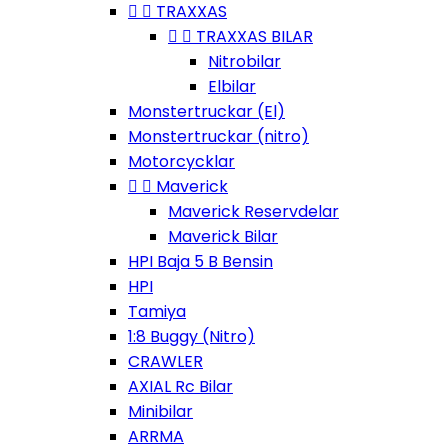


TRAXXAS


TRAXXAS BILAR
Nitrobilar
Elbilar
Monstertruckar (El)
Monstertruckar (nitro)
Motorcycklar


Maverick
Maverick Reservdelar
Maverick Bilar
HPI Baja 5 B Bensin
HPI
Tamiya
1:8 Buggy (Nitro)
CRAWLER
AXIAL Rc Bilar
Minibilar
ARRMA