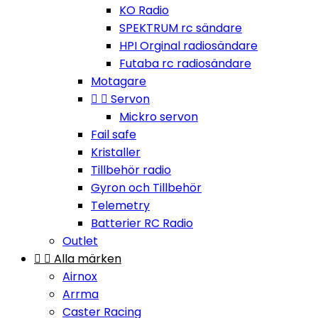
KO Radio
SPEKTRUM rc sändare
HPI Orginal radiosändare
Futaba rc radiosändare
Motagare


Servon
Mickro servon
Fail safe
Kristaller
Tillbehör radio
Gyron och Tillbehör
Telemetry
Batterier RC Radio
Outlet


Alla märken
Airnox
Arrma
Caster Racing