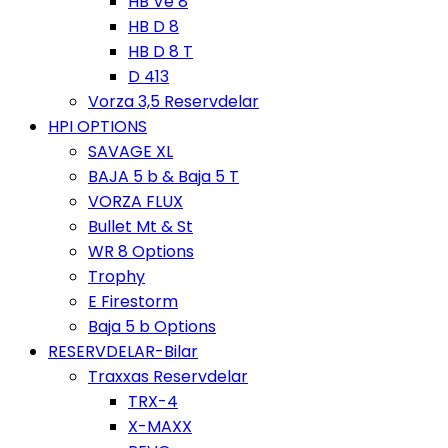
HB Ve 8
HB D 8
HB D 8 T
D 413
Vorza 3,5 Reservdelar
HPI OPTIONS
SAVAGE XL
BAJA 5 b & Baja 5 T
VORZA FLUX
Bullet Mt & St
WR 8 Options
Trophy
E Firestorm
Baja 5 b Options
RESERVDELAR-Bilar
Traxxas Reservdelar
TRX-4
X-MAXX