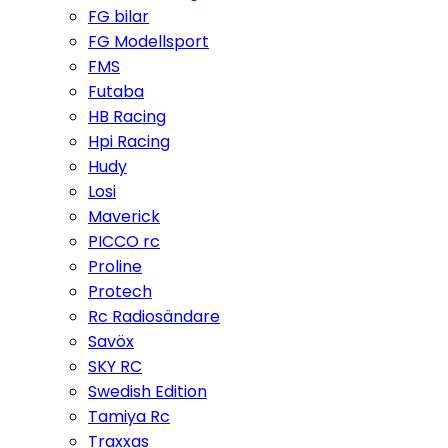
FG bilar
FG Modellsport
FMS
Futaba
HB Racing
Hpi Racing
Hudy
Losi
Maverick
PICCO rc
Proline
Protech
Rc Radiosändare
Savöx
SKY RC
Swedish Edition
Tamiya Rc
Traxxas