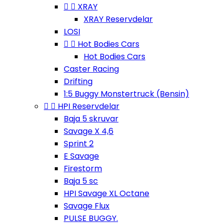


XRAY
XRAY Reservdelar
LOSI


Hot Bodies Cars
Hot Bodies Cars
Caster Racing
Drifting
1:5 Buggy Monstertruck (Bensin)


HPI Reservdelar
Baja 5 skruvar
Savage X 4,6
Sprint 2
E Savage
Firestorm
Baja 5 sc
HPI Savage XL Octane
Savage Flux
PULSE BUGGY.