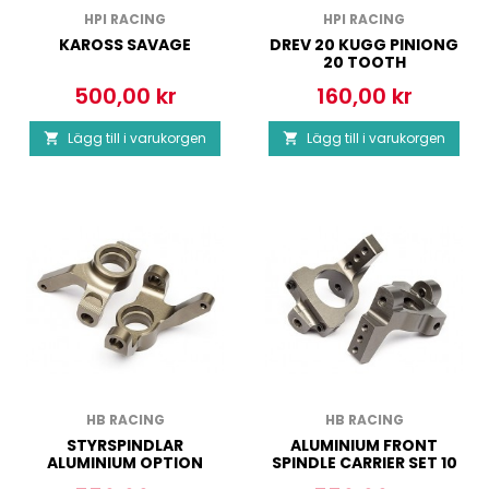
HPI RACING
HPI RACING
KAROSS SAVAGE
DREV 20 KUGG PINIONG
20 TOOTH
500,00 kr
160,00 kr
Pris
Pris
Lägg till i varukorgen
Lägg till i varukorgen


HB RACING
HB RACING
STYRSPINDLAR
ALUMINIUM FRONT
ALUMINIUM OPTION
SPINDLE CARRIER SET 10
DEGREES