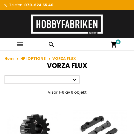
Telefon:
070-624 55 40
0


shopping_cart
Hem
HPI OPTIONS
VORZA FLUX
VORZA FLUX

Visar 1-6 av 6 objekt