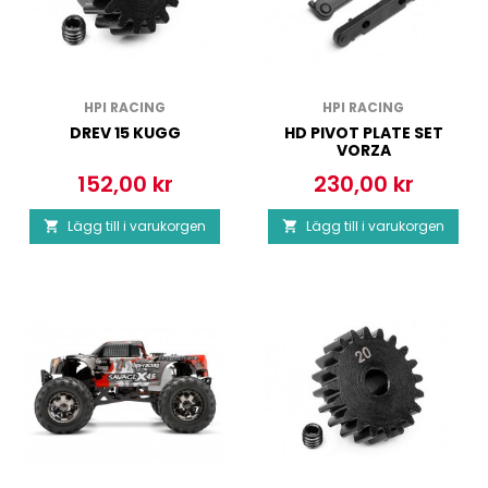
HPI RACING
HPI RACING
DREV 15 KUGG
HD PIVOT PLATE SET
VORZA
152,00 kr
230,00 kr
Pris
Pris
Lägg till i varukorgen
Lägg till i varukorgen

