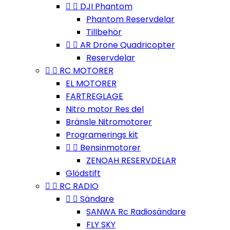


DJI Phantom
Phantom Reservdelar
Tillbehör


AR Drone Quadricopter
Reservdelar


RC MOTORER
EL MOTORER
FARTREGLAGE
Nitro motor Res del
Bränsle Nitromotorer
Programerings kit


Bensinmotorer
ZENOAH RESERVDELAR
Glödstift


RC RADIO


Sändare
SANWA Rc Radiosändare
FLY SKY