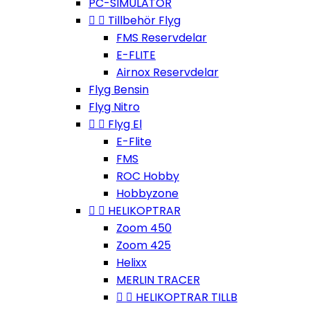
PC-SIMULATOR


Tillbehör Flyg
FMS Reservdelar
E-FLITE
Airnox Reservdelar
Flyg Bensin
Flyg Nitro


Flyg El
E-Flite
FMS
ROC Hobby
Hobbyzone


HELIKOPTRAR
Zoom 450
Zoom 425
Helixx
MERLIN TRACER


HELIKOPTRAR TILLB