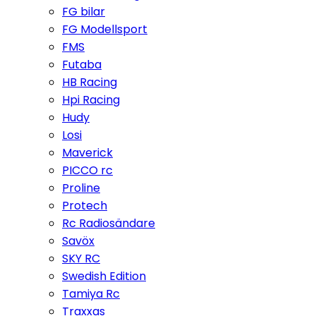
FG bilar
FG Modellsport
FMS
Futaba
HB Racing
Hpi Racing
Hudy
Losi
Maverick
PICCO rc
Proline
Protech
Rc Radiosändare
Savöx
SKY RC
Swedish Edition
Tamiya Rc
Traxxas