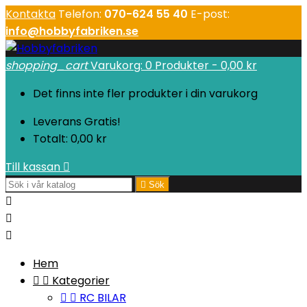
Kontakta
Telefon:
070-624 55 40
E-post:
info@hobbyfabriken.se
shopping_cart
Varukorg:
0
Produkter - 0,00 kr
Det finns inte fler produkter i din varukorg
Leverans
Gratis!
Totalt:
0,00 kr
Till kassan


Sök



Hem


Kategorier


RC BILAR