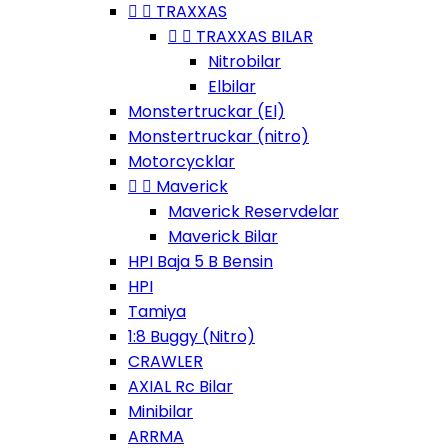


TRAXXAS


TRAXXAS BILAR
Nitrobilar
Elbilar
Monstertruckar (El)
Monstertruckar (nitro)
Motorcycklar


Maverick
Maverick Reservdelar
Maverick Bilar
HPI Baja 5 B Bensin
HPI
Tamiya
1:8 Buggy (Nitro)
CRAWLER
AXIAL Rc Bilar
Minibilar
ARRMA