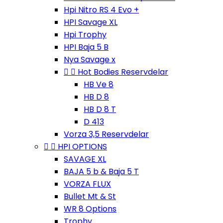
Hpi Nitro RS 4 Evo +
HPI Savage XL
Hpi Trophy
HPI Baja 5 B
Nya Savage x


Hot Bodies Reservdelar
HB Ve 8
HB D 8
HB D 8 T
D 413
Vorza 3,5 Reservdelar


HPI OPTIONS
SAVAGE XL
BAJA 5 b & Baja 5 T
VORZA FLUX
Bullet Mt & St
WR 8 Options
Trophy