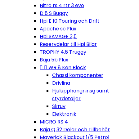
Nitro rs 4 rtr 3 evo
D 8 S Buggy
Hpi E 10 Touring och Drift
Apache sc Flux
Hpi SAVAGE 3,5
Reservdelar till Hpi Bilar
TROPHY 4,6 Truggy
Baja 5b Flux


WR 8 Ken Block
Chassi komponenter
Drivlina
Hjulupphängninsg samt
styrdetaljer
Skruv
Elektronik
MICRO RS 4
Baja Q 32 Delar och Tillbehör
Maverick Blackout 1/5 Petrol