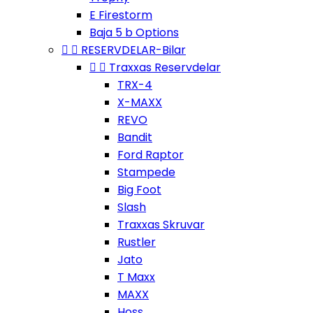
E Firestorm
Baja 5 b Options


RESERVDELAR-Bilar


Traxxas Reservdelar
TRX-4
X-MAXX
REVO
Bandit
Ford Raptor
Stampede
Big Foot
Slash
Traxxas Skruvar
Rustler
Jato
T Maxx
MAXX
Hoss