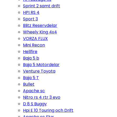
Sprint 2 samt drift
HPI RS 4
Sport 3
Blitz Reservdelar
Wheely King 4x4
VORZA FLUX
Mini Recon
Hellfire
Baja 5 b
Baja 5 Motordelar
Venture Toyota
Baja 5 T
Bullet
Apache sc
Nitro rs 4 rtr 3 evo
D 8 S Buggy
Hpi E 10 Touring och Drift
Apache sc Flux