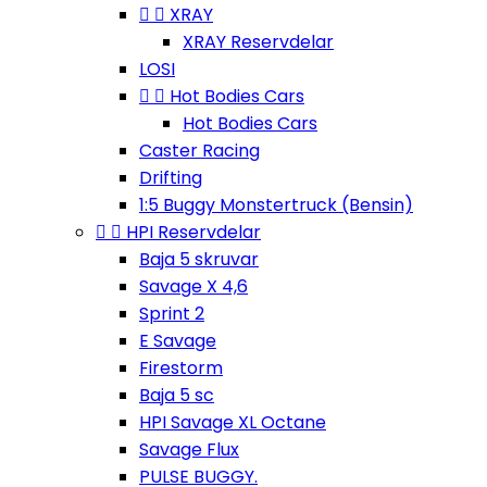


XRAY
XRAY Reservdelar
LOSI


Hot Bodies Cars
Hot Bodies Cars
Caster Racing
Drifting
1:5 Buggy Monstertruck (Bensin)


HPI Reservdelar
Baja 5 skruvar
Savage X 4,6
Sprint 2
E Savage
Firestorm
Baja 5 sc
HPI Savage XL Octane
Savage Flux
PULSE BUGGY.