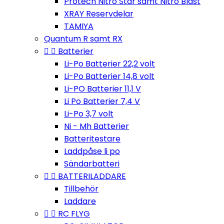
Protech Nitro Star samt Nitro Blast
XRAY Reservdelar
TAMIYA
Quantum R samt RX


Batterier
Li-Po Batterier 22,2 volt
Li-Po Batterier 14,8 volt
Li-PO Batterier 11,1 V
Li Po Batterier 7,4 V
Li-Po 3,7 volt
Ni - Mh Batterier
Batteritestare
Laddpåse li po
Sändarbatteri


BATTERILADDARE
Tillbehör
Laddare


RC FLYG