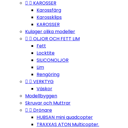


KAROSSER
Karossfärg
Karossklips
KAROSSER
Kulager olika modeller


OLJOR OCH FETT LIM
Fett
Locktite
SILICONOLJOR
Lim
Rengöring


VERKTYG
Väskor
Modellbyggen
Skruvar och Muttrar


Drönare
HUBSAN mini quadcopter
TRAXXAS ATON Multicopter.