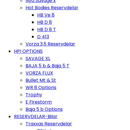
Nya Savage x
Hot Bodies Reservdelar
HB Ve 8
HB D 8
HB D 8 T
D 413
Vorza 3,5 Reservdelar
HPI OPTIONS
SAVAGE XL
BAJA 5 b & Baja 5 T
VORZA FLUX
Bullet Mt & St
WR 8 Options
Trophy
E Firestorm
Baja 5 b Options
RESERVDELAR-Bilar
Traxxas Reservdelar