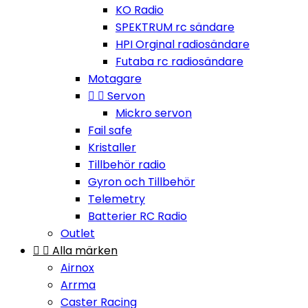
KO Radio
SPEKTRUM rc sändare
HPI Orginal radiosändare
Futaba rc radiosändare
Motagare


Servon
Mickro servon
Fail safe
Kristaller
Tillbehör radio
Gyron och Tillbehör
Telemetry
Batterier RC Radio
Outlet


Alla märken
Airnox
Arrma
Caster Racing