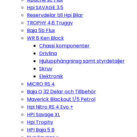
Hpi SAVAGE 3,5
Reservdelar till Hpi Bilar
TROPHY 4,6 Truggy
Baja 5b Flux
WR 8 Ken Block
Chassi komponenter
Drivlina
Hjulupphängninsg samt styrdetaljer
Skruv
Elektronik
MICRO RS 4
Baja Q 32 Delar och Tillbehör
Maverick Blackout 1/5 Petrol
Hpi Nitro RS 4 Evo +
HPI Savage XL
Hpi Trophy
HPI Baja 5 B