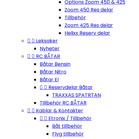
Options Zoom 450 & 425
Zoom 450 Res delar
Tillbehör
Zoom 425 Res delar
Helixx Reserv delar


Leksaker
Nyheter


RC BÅTAR
Båtar Bensin
Båtar Nitro
Båtar El


Reservdelar Båtar
TRAXXAS SPATRTAN
Tillbehör RC BÅTAR


Kablar & Kontakter


Etronix / Tillbehör
Båt tillbehör
Flyg tillbehör