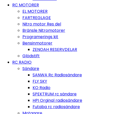
RC MOTORER
EL MOTORER
FARTREGLAGE
Nitro motor Res del
Bränsle Nitromotorer
Programerings kit
Bensinmotorer
ZENOAH RESERVDELAR
Glödstift
RC RADIO
Sändare
SANWA Rc Radiosändare
FLY SKY
KO Radio
SPEKTRUM rc sändare
HPI Orginal radiosändare
Futaba rc radiosändare
Motagare