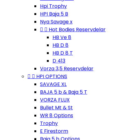
Hpi Trophy
HPI Baja 5 B
Nya Savage x


Hot Bodies Reservdelar
HB Ve 8
HB D 8
HB D 8 T
D 413
Vorza 3,5 Reservdelar


HPI OPTIONS
SAVAGE XL
BAJA 5 b & Baja 5 T
VORZA FLUX
Bullet Mt & St
WR 8 Options
Trophy
E Firestorm
Baja 5 b Options