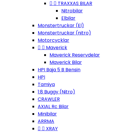


TRAXXAS BILAR
Nitrobilar
Elbilar
Monstertruckar (El)
Monstertruckar (nitro)
Motorcycklar


Maverick
Maverick Reservdelar
Maverick Bilar
HPI Baja 5 B Bensin
HPI
Tamiya
1:8 Buggy (Nitro)
CRAWLER
AXIAL Rc Bilar
Minibilar
ARRMA


XRAY