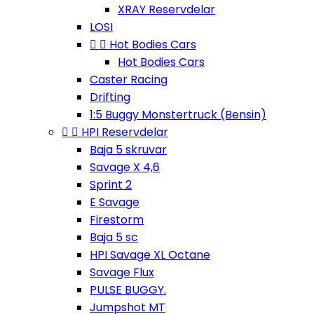
XRAY Reservdelar
LOSI


Hot Bodies Cars
Hot Bodies Cars
Caster Racing
Drifting
1:5 Buggy Monstertruck (Bensin)


HPI Reservdelar
Baja 5 skruvar
Savage X 4,6
Sprint 2
E Savage
Firestorm
Baja 5 sc
HPI Savage XL Octane
Savage Flux
PULSE BUGGY.
Jumpshot MT