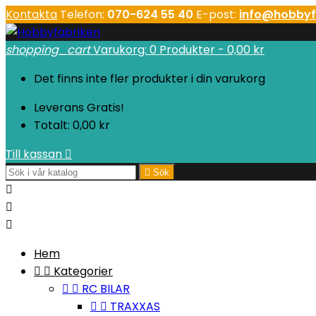
Kontakta
Telefon:
070-624 55 40
E-post:
info@hobbyf
shopping_cart
Varukorg:
0
Produkter - 0,00 kr
Det finns inte fler produkter i din varukorg
Leverans
Gratis!
Totalt:
0,00 kr
Till kassan


Sök



Hem


Kategorier


RC BILAR


TRAXXAS