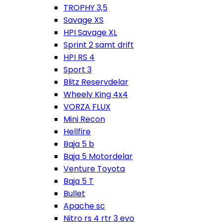
TROPHY 3,5
Savage XS
HPI Savage XL
Sprint 2 samt drift
HPI RS 4
Sport 3
Blitz Reservdelar
Wheely King 4x4
VORZA FLUX
Mini Recon
Hellfire
Baja 5 b
Baja 5 Motordelar
Venture Toyota
Baja 5 T
Bullet
Apache sc
Nitro rs 4 rtr 3 evo