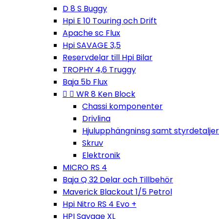
D 8 S Buggy
Hpi E 10 Touring och Drift
Apache sc Flux
Hpi SAVAGE 3,5
Reservdelar till Hpi Bilar
TROPHY 4,6 Truggy
Baja 5b Flux


WR 8 Ken Block
Chassi komponenter
Drivlina
Hjulupphängninsg samt styrdetaljer
Skruv
Elektronik
MICRO RS 4
Baja Q 32 Delar och Tillbehör
Maverick Blackout 1/5 Petrol
Hpi Nitro RS 4 Evo +
HPI Savage XL