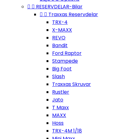


RESERVDELAR-Bilar


Traxxas Reservdelar
TRX-4
X-MAXX
REVO
Bandit
Ford Raptor
Stampede
Big Foot
Slash
Traxxas Skruvar
Rustler
Jato
T Maxx
MAXX
Hoss
TRX-4M 1/18
Mini Maxx