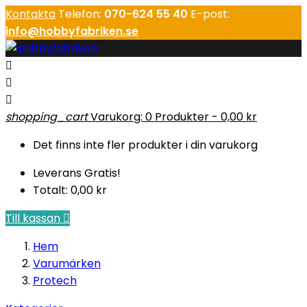
Kontakta
Telefon:
070-624 55 40
E-post:
info@hobbyfabriken.se



shopping_cart
Varukorg:
0
Produkter - 0,00 kr
Det finns inte fler produkter i din varukorg
Leverans
Gratis!
Totalt:
0,00 kr
Till kassan

Hem
Varumärken
Protech