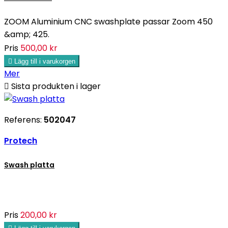
ZOOM Aluminium CNC swashplate passar Zoom 450
&amp; 425.
Pris
500,00 kr

Lägg till i varukorgen
Mer

Sista produkten i lager
Referens:
502047
Protech
Swash platta
Pris
200,00 kr