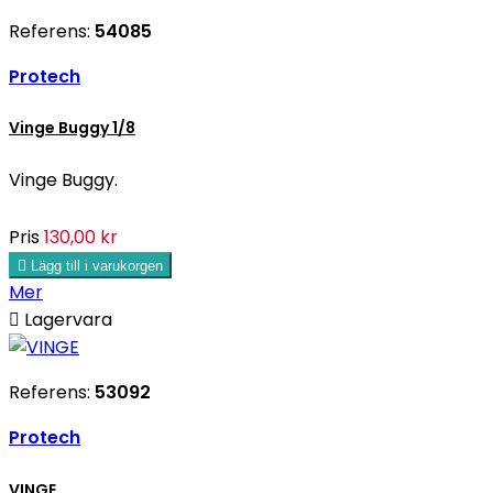
Referens:
54085
Protech
Vinge Buggy 1/8
Vinge Buggy.
Pris
130,00 kr

Lägg till i varukorgen
Mer

Lagervara
Referens:
53092
Protech
VINGE