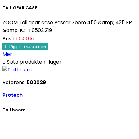
TAIL GEAR CASE
ZOOM Tail gear case Passar Zoom 450 &amp; 425 EP
&amp; IC T0502.219
Pris
550,00 kr

Lägg till i varukorgen
Mer

Sista produkten i lager
Referens:
502029
Protech
Tail boom