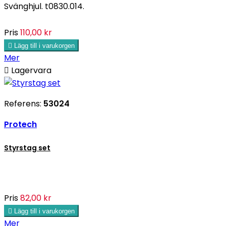
Svänghjul. t0830.014.
Pris
110,00 kr

Lägg till i varukorgen
Mer

Lagervara
Referens:
53024
Protech
Styrstag set
Pris
82,00 kr

Lägg till i varukorgen
Mer