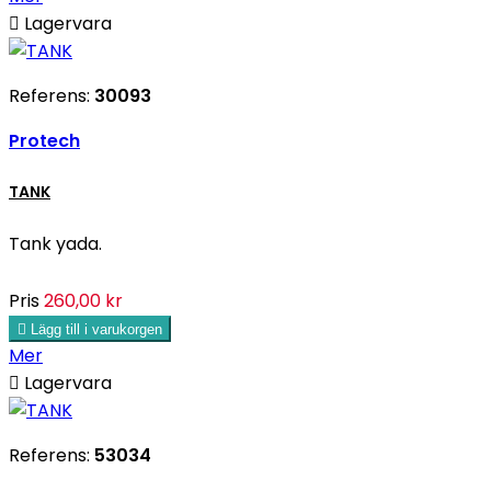

Lagervara
Referens:
30093
Protech
TANK
Tank yada.
Pris
260,00 kr

Lägg till i varukorgen
Mer

Lagervara
Referens:
53034