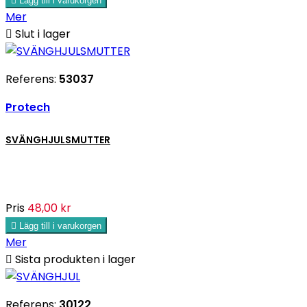

Lägg till i varukorgen
Mer

Slut i lager
Referens:
53037
Protech
SVÄNGHJULSMUTTER
Pris
48,00 kr

Lägg till i varukorgen
Mer

Sista produkten i lager
Referens:
30122