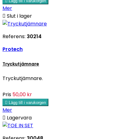

Lägg till i varukorgen
Mer

Slut i lager
Referens:
30214
Protech
Tryckutjämnare
Tryckutjämnare.
Pris
50,00 kr

Lägg till i varukorgen
Mer

Lagervara
Referens:
30048