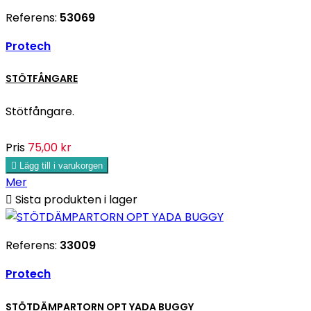
Referens:
53069
Protech
STÖTFÅNGARE
Stötfångare.
Pris
75,00 kr

Lägg till i varukorgen
Mer

Sista produkten i lager
Referens:
33009
Protech
STÖTDÄMPARTORN OPT YADA BUGGY