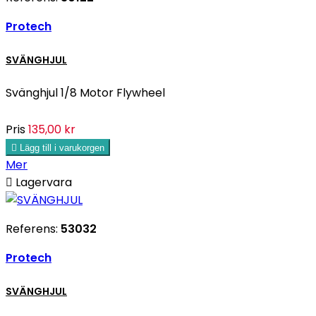
Protech
SVÄNGHJUL
Svänghjul 1/8 Motor Flywheel
Pris
135,00 kr

Lägg till i varukorgen
Mer

Lagervara
Referens:
53032
Protech
SVÄNGHJUL