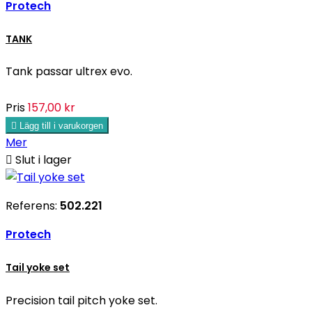
Protech
TANK
Tank passar ultrex evo.
Pris
157,00 kr

Lägg till i varukorgen
Mer

Slut i lager
Referens:
502.221
Protech
Tail yoke set
Precision tail pitch yoke set.