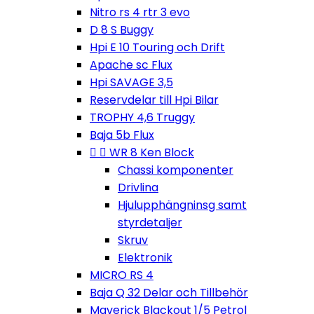
Nitro rs 4 rtr 3 evo
D 8 S Buggy
Hpi E 10 Touring och Drift
Apache sc Flux
Hpi SAVAGE 3,5
Reservdelar till Hpi Bilar
TROPHY 4,6 Truggy
Baja 5b Flux


WR 8 Ken Block
Chassi komponenter
Drivlina
Hjulupphängninsg samt
styrdetaljer
Skruv
Elektronik
MICRO RS 4
Baja Q 32 Delar och Tillbehör
Maverick Blackout 1/5 Petrol