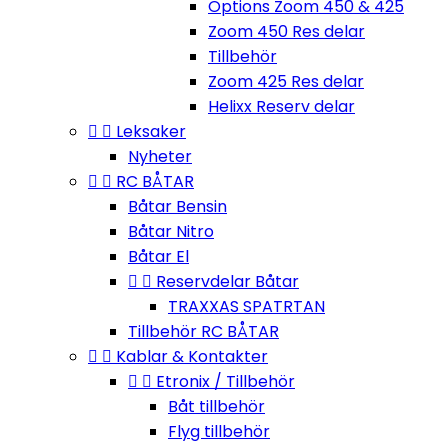
Options Zoom 450 & 425
Zoom 450 Res delar
Tillbehör
Zoom 425 Res delar
Helixx Reserv delar


Leksaker
Nyheter


RC BÅTAR
Båtar Bensin
Båtar Nitro
Båtar El


Reservdelar Båtar
TRAXXAS SPATRTAN
Tillbehör RC BÅTAR


Kablar & Kontakter


Etronix / Tillbehör
Båt tillbehör
Flyg tillbehör