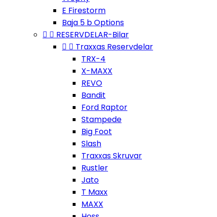
E Firestorm
Baja 5 b Options


RESERVDELAR-Bilar


Traxxas Reservdelar
TRX-4
X-MAXX
REVO
Bandit
Ford Raptor
Stampede
Big Foot
Slash
Traxxas Skruvar
Rustler
Jato
T Maxx
MAXX
Hoss