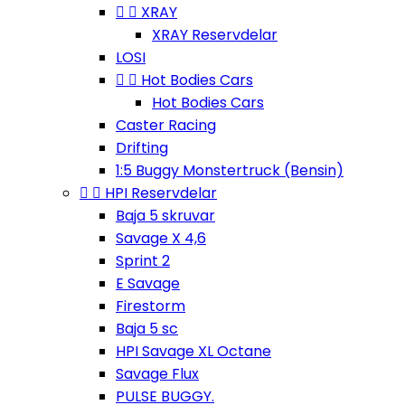


XRAY
XRAY Reservdelar
LOSI


Hot Bodies Cars
Hot Bodies Cars
Caster Racing
Drifting
1:5 Buggy Monstertruck (Bensin)


HPI Reservdelar
Baja 5 skruvar
Savage X 4,6
Sprint 2
E Savage
Firestorm
Baja 5 sc
HPI Savage XL Octane
Savage Flux
PULSE BUGGY.