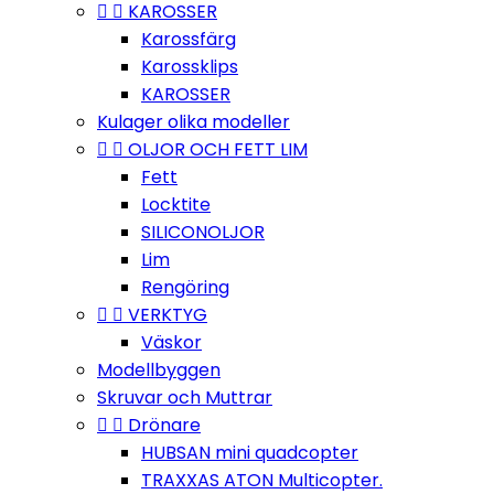


KAROSSER
Karossfärg
Karossklips
KAROSSER
Kulager olika modeller


OLJOR OCH FETT LIM
Fett
Locktite
SILICONOLJOR
Lim
Rengöring


VERKTYG
Väskor
Modellbyggen
Skruvar och Muttrar


Drönare
HUBSAN mini quadcopter
TRAXXAS ATON Multicopter.