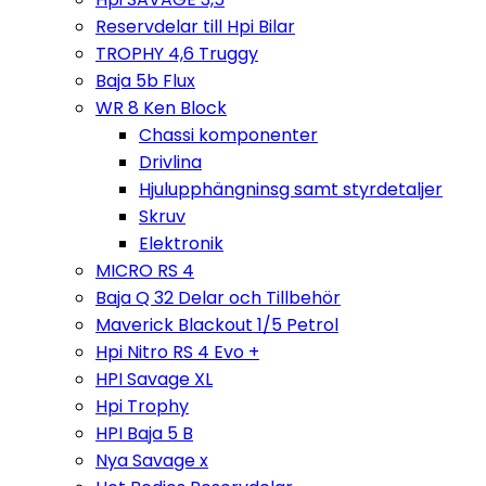
Reservdelar till Hpi Bilar
TROPHY 4,6 Truggy
Baja 5b Flux
WR 8 Ken Block
Chassi komponenter
Drivlina
Hjulupphängninsg samt styrdetaljer
Skruv
Elektronik
MICRO RS 4
Baja Q 32 Delar och Tillbehör
Maverick Blackout 1/5 Petrol
Hpi Nitro RS 4 Evo +
HPI Savage XL
Hpi Trophy
HPI Baja 5 B
Nya Savage x