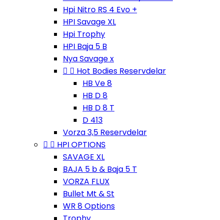
Hpi Nitro RS 4 Evo +
HPI Savage XL
Hpi Trophy
HPI Baja 5 B
Nya Savage x


Hot Bodies Reservdelar
HB Ve 8
HB D 8
HB D 8 T
D 413
Vorza 3,5 Reservdelar


HPI OPTIONS
SAVAGE XL
BAJA 5 b & Baja 5 T
VORZA FLUX
Bullet Mt & St
WR 8 Options
Trophy