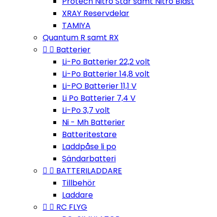
Protech Nitro Star samt Nitro Blast
XRAY Reservdelar
TAMIYA
Quantum R samt RX


Batterier
Li-Po Batterier 22,2 volt
Li-Po Batterier 14,8 volt
Li-PO Batterier 11,1 V
Li Po Batterier 7,4 V
Li-Po 3,7 volt
Ni - Mh Batterier
Batteritestare
Laddpåse li po
Sändarbatteri


BATTERILADDARE
Tillbehör
Laddare


RC FLYG