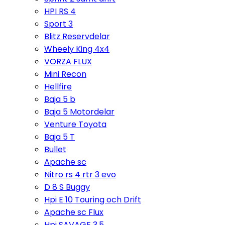
HPI RS 4
Sport 3
Blitz Reservdelar
Wheely King 4x4
VORZA FLUX
Mini Recon
Hellfire
Baja 5 b
Baja 5 Motordelar
Venture Toyota
Baja 5 T
Bullet
Apache sc
Nitro rs 4 rtr 3 evo
D 8 S Buggy
Hpi E 10 Touring och Drift
Apache sc Flux
Hpi SAVAGE 3,5