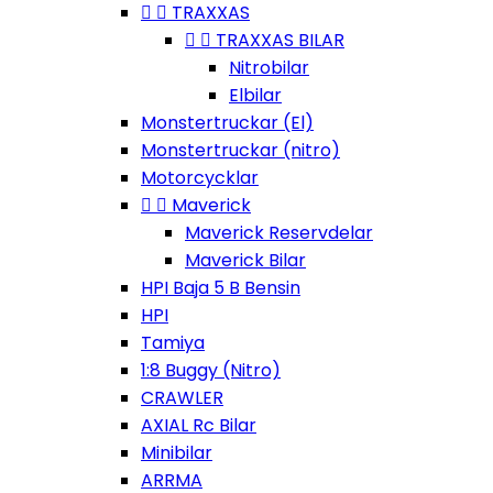


TRAXXAS


TRAXXAS BILAR
Nitrobilar
Elbilar
Monstertruckar (El)
Monstertruckar (nitro)
Motorcycklar


Maverick
Maverick Reservdelar
Maverick Bilar
HPI Baja 5 B Bensin
HPI
Tamiya
1:8 Buggy (Nitro)
CRAWLER
AXIAL Rc Bilar
Minibilar
ARRMA