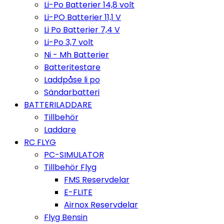
Li-Po Batterier 14,8 volt
Li-PO Batterier 11,1 V
Li Po Batterier 7,4 V
Li-Po 3,7 volt
Ni - Mh Batterier
Batteritestare
Laddpåse li po
Sändarbatteri
BATTERILADDARE
Tillbehör
Laddare
RC FLYG
PC-SIMULATOR
Tillbehör Flyg
FMS Reservdelar
E-FLITE
Airnox Reservdelar
Flyg Bensin