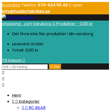
Kontakta
Telefon:
070-624 55 40
E-post:
info@hobbyfabriken.se
shopping_cart
Varukorg:
0
Produkter - 0,00 kr
Det finns inte fler produkter i din varukorg
Leverans
Gratis!
Totalt:
0,00 kr
Till kassan


Sök



Hem


Kategorier


RC BILAR