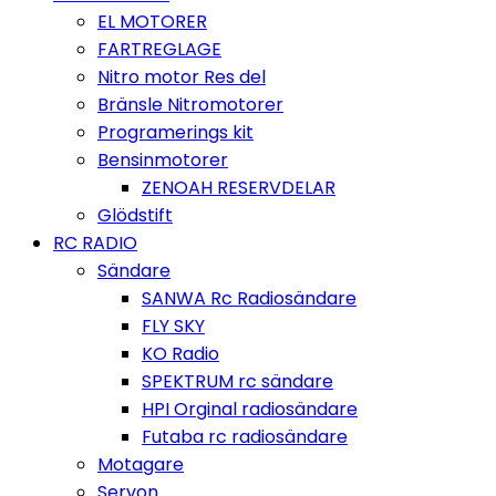
EL MOTORER
FARTREGLAGE
Nitro motor Res del
Bränsle Nitromotorer
Programerings kit
Bensinmotorer
ZENOAH RESERVDELAR
Glödstift
RC RADIO
Sändare
SANWA Rc Radiosändare
FLY SKY
KO Radio
SPEKTRUM rc sändare
HPI Orginal radiosändare
Futaba rc radiosändare
Motagare
Servon