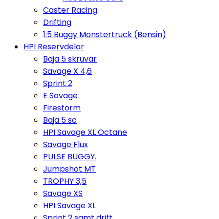
Caster Racing
Drifting
1:5 Buggy Monstertruck (Bensin)
HPI Reservdelar
Baja 5 skruvar
Savage X 4,6
Sprint 2
E Savage
Firestorm
Baja 5 sc
HPI Savage XL Octane
Savage Flux
PULSE BUGGY.
Jumpshot MT
TROPHY 3,5
Savage XS
HPI Savage XL
Sprint 2 samt drift