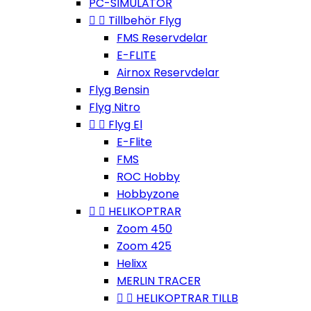
PC-SIMULATOR


Tillbehör Flyg
FMS Reservdelar
E-FLITE
Airnox Reservdelar
Flyg Bensin
Flyg Nitro


Flyg El
E-Flite
FMS
ROC Hobby
Hobbyzone


HELIKOPTRAR
Zoom 450
Zoom 425
Helixx
MERLIN TRACER


HELIKOPTRAR TILLB