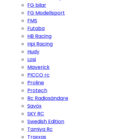
FG bilar
FG Modellsport
FMS
Futaba
HB Racing
Hpi Racing
Hudy
Losi
Maverick
PICCO rc
Proline
Protech
Rc Radiosändare
Savöx
SKY RC
Swedish Edition
Tamiya Rc
Traxxas