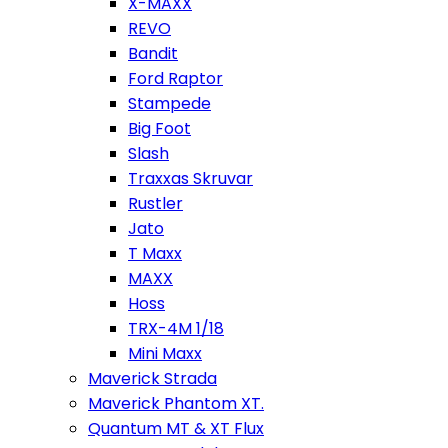
X-MAXX
REVO
Bandit
Ford Raptor
Stampede
Big Foot
Slash
Traxxas Skruvar
Rustler
Jato
T Maxx
MAXX
Hoss
TRX-4M 1/18
Mini Maxx
Maverick Strada
Maverick Phantom XT.
Quantum MT & XT Flux