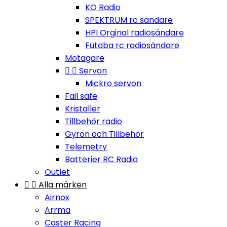
KO Radio
SPEKTRUM rc sändare
HPI Orginal radiosändare
Futaba rc radiosändare
Motagare


Servon
Mickro servon
Fail safe
Kristaller
Tillbehör radio
Gyron och Tillbehör
Telemetry
Batterier RC Radio
Outlet


Alla märken
Airnox
Arrma
Caster Racing