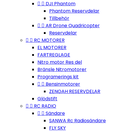


DJI Phantom
Phantom Reservdelar
Tillbehör


AR Drone Quadricopter
Reservdelar


RC MOTORER
EL MOTORER
FARTREGLAGE
Nitro motor Res del
Bränsle Nitromotorer
Programerings kit


Bensinmotorer
ZENOAH RESERVDELAR
Glödstift


RC RADIO


Sändare
SANWA Rc Radiosändare
FLY SKY