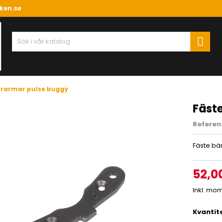
ken.se

ärarmar pulse buggy
Fäst
Referen
Fäste bä
52,0
Inkl. mo
Kvantit