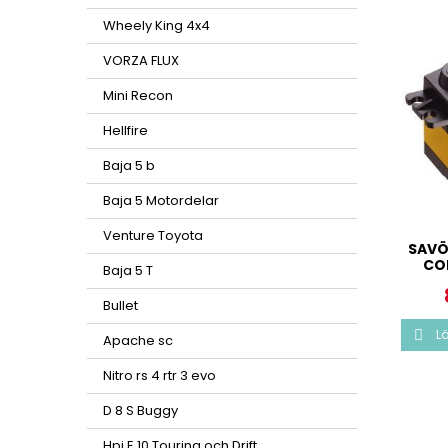
Wheely King 4x4
VORZA FLUX
Mini Recon
Hellfire
Baja 5 b
Baja 5 Motordelar
Venture Toyota
SAVÖ
COR
Baja 5 T
Bullet
Lä

Apache sc
Nitro rs 4 rtr 3 evo
D 8 S Buggy
Hpi E 10 Touring och Drift