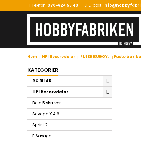
Telefon:
070-624 55 40
E-post:
info@hobbyfabri
Hem
HPI Reservdelar
PULSE BUGGY.
Fäste bak b
KATEGORIER
RC BILAR
HPI Reservdelar
Baja 5 skruvar
Savage X 4,6
Sprint 2
E Savage