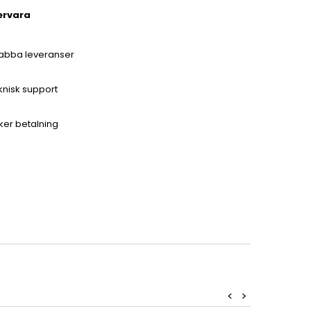
ervara
abba leveranser
knisk support
ker betalning
<
>