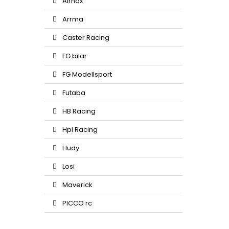
Airnox
Arrma
Caster Racing
FG bilar
FG Modellsport
Futaba
HB Racing
Hpi Racing
Hudy
Losi
Maverick
PICCO rc