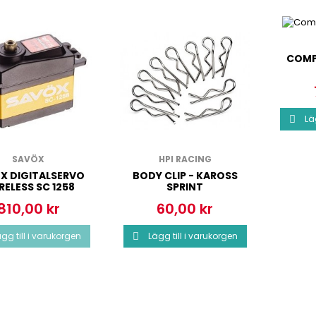
COMP
Lä

SAVÖX
HPI RACING
X DIGITALSERVO
BODY CLIP - KAROSS
ELESS SC 1258
SPRINT
810,00 kr
60,00 kr
Pris
Pris
gg till i varukorgen
Lägg till i varukorgen
