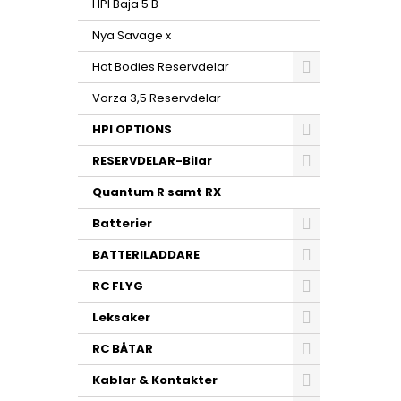
HPI Baja 5 B
Nya Savage x
Hot Bodies Reservdelar
Vorza 3,5 Reservdelar
HPI OPTIONS
RESERVDELAR-Bilar
Quantum R samt RX
Batterier
BATTERILADDARE
RC FLYG
Leksaker
RC BÅTAR
Kablar & Kontakter