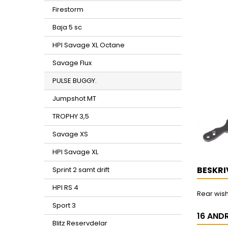
Firestorm
Baja 5 sc
HPI Savage XL Octane
Savage Flux
PULSE BUGGY.
Jumpshot MT
TROPHY 3,5
Savage XS
HPI Savage XL
BESKRI
Sprint 2 samt drift
HPI RS 4
Rear wis
Sport 3
16 AND
Blitz Reservdelar