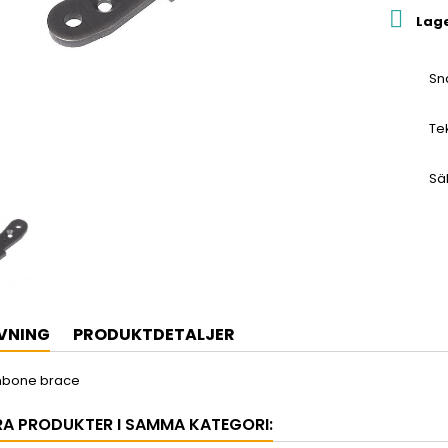

Lag
Sn
Te
Sä
VNING
PRODUKTDETALJER
hbone brace
RA PRODUKTER I SAMMA KATEGORI: