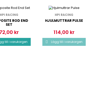
HPI RACING
HPI RACING
OSITE ROD END
HJULMUTTRAR PULSE
SET
FRAM C
72,00 kr
114,00 kr
Pris
Pris
P
gg till i varukorgen
Lägg till i varukorgen

Läg
