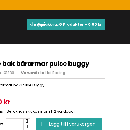
shopping_cart
Varukorg:
0
Produkter - 0,00 kr
e bak bärarmar pulse buggy
s
101336
Varumärke
Hpi Racing
rarmar bak Pulse Buggy
0 kr
ms
Beräknas skickas inom 1-2 vardagar
Lägg till i varukorgen
et
