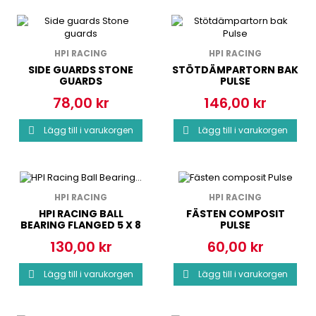
HPI RACING
HPI RACING
SIDE GUARDS STONE
STÖTDÄMPARTORN BAK
GUARDS
PULSE
78,00 kr
146,00 kr
Pris
Pris
Lägg till i varukorgen
Lägg till i varukorgen


HPI RACING
HPI RACING
HPI RACING BALL
FÄSTEN COMPOSIT
BEARING FLANGED 5 X 8
PULSE
X 2.5MM
130,00 kr
60,00 kr
Pris
Pris
Lägg till i varukorgen
Lägg till i varukorgen

