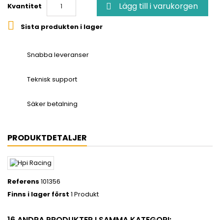
Lägg till i varukorgen
Kvantitet


Sista produkten i lager
Snabba leveranser
Teknisk support
Säker betalning
PRODUKTDETALJER
Referens
101356
Finns i lager först
1 Produkt
16 ANDRA PRODUKTER I SAMMA KATEGORI: