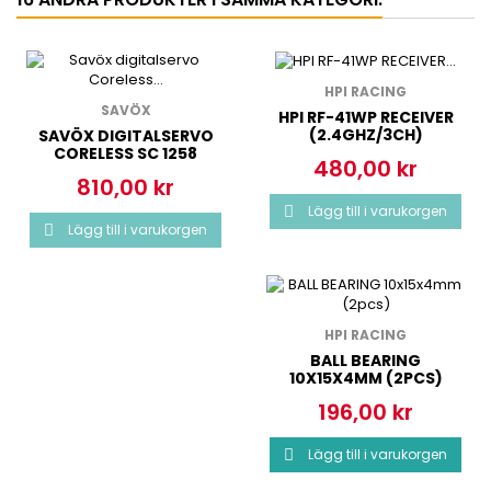
HPI RACING
SAVÖX
HPI RF-41WP RECEIVER
(2.4GHZ/3CH)
SAVÖX DIGITALSERVO
CORELESS SC 1258
480,00 kr
Pris
810,00 kr
Pris
Lägg till i varukorgen

Lägg till i varukorgen

HPI RACING
BALL BEARING
10X15X4MM (2PCS)
196,00 kr
Pris
Lägg till i varukorgen
