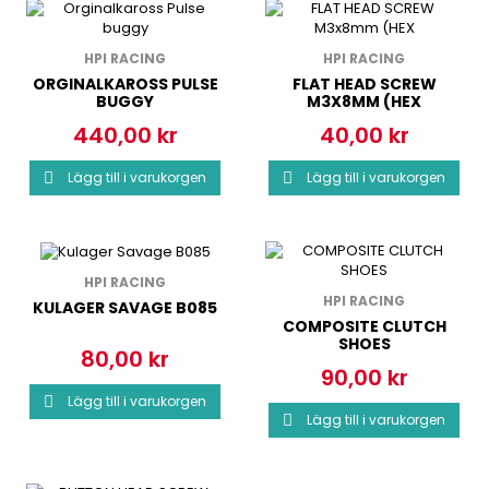
HPI RACING
HPI RACING
ORGINALKAROSS PULSE
FLAT HEAD SCREW
BUGGY
M3X8MM (HEX
440,00 kr
40,00 kr
Pris
Pris
Lägg till i varukorgen
Lägg till i varukorgen


HPI RACING
HPI RACING
KULAGER SAVAGE B085
COMPOSITE CLUTCH
SHOES
80,00 kr
Pris
90,00 kr
Pris
Lägg till i varukorgen

Lägg till i varukorgen
