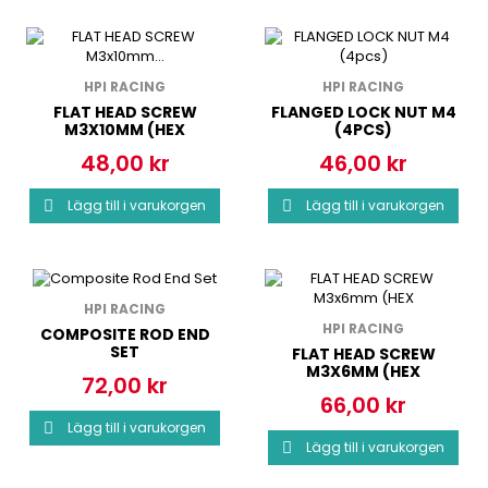
HPI RACING
HPI RACING
FLAT HEAD SCREW
FLANGED LOCK NUT M4
M3X10MM (HEX
(4PCS)
SOCKET/10PCS)
48,00 kr
46,00 kr
Pris
Pris
Lägg till i varukorgen
Lägg till i varukorgen


HPI RACING
HPI RACING
COMPOSITE ROD END
SET
FLAT HEAD SCREW
M3X6MM (HEX
72,00 kr
Pris
66,00 kr
Pris
Lägg till i varukorgen

Lägg till i varukorgen
