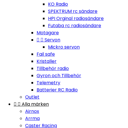
KO Radio
SPEKTRUM rc sändare
HPI Orginal radiosändare
Futaba rc radiosändare
Motagare


Servon
Mickro servon
Fail safe
Kristaller
Tillbehör radio
Gyron och Tillbehör
Telemetry
Batterier RC Radio
Outlet


Alla märken
Airnox
Arrma
Caster Racing