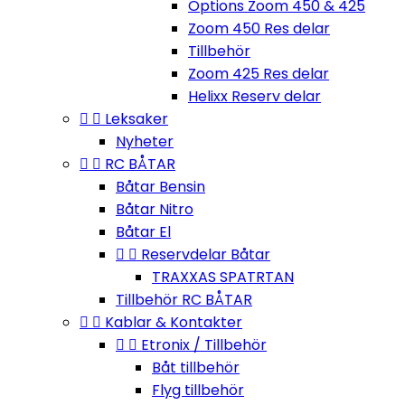
Options Zoom 450 & 425
Zoom 450 Res delar
Tillbehör
Zoom 425 Res delar
Helixx Reserv delar


Leksaker
Nyheter


RC BÅTAR
Båtar Bensin
Båtar Nitro
Båtar El


Reservdelar Båtar
TRAXXAS SPATRTAN
Tillbehör RC BÅTAR


Kablar & Kontakter


Etronix / Tillbehör
Båt tillbehör
Flyg tillbehör