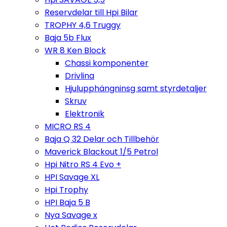
Reservdelar till Hpi Bilar
TROPHY 4,6 Truggy
Baja 5b Flux
WR 8 Ken Block
Chassi komponenter
Drivlina
Hjulupphängninsg samt styrdetaljer
Skruv
Elektronik
MICRO RS 4
Baja Q 32 Delar och Tillbehör
Maverick Blackout 1/5 Petrol
Hpi Nitro RS 4 Evo +
HPI Savage XL
Hpi Trophy
HPI Baja 5 B
Nya Savage x