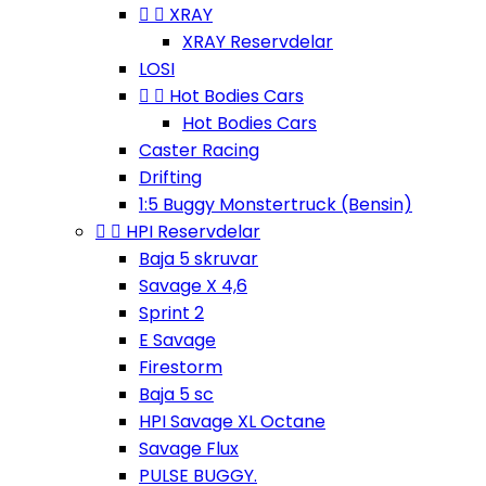


XRAY
XRAY Reservdelar
LOSI


Hot Bodies Cars
Hot Bodies Cars
Caster Racing
Drifting
1:5 Buggy Monstertruck (Bensin)


HPI Reservdelar
Baja 5 skruvar
Savage X 4,6
Sprint 2
E Savage
Firestorm
Baja 5 sc
HPI Savage XL Octane
Savage Flux
PULSE BUGGY.