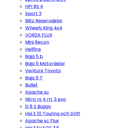
HPI RS 4
Sport 3
Blitz Reservdelar
Wheely King 4x4
VORZA FLUX
Mini Recon
Hellfire
Baja 5 b
Baja 5 Motordelar
Venture Toyota
Baja 5 T
Bullet
Apache sc
Nitro rs 4 rtr 3 evo
D 8 S Buggy
Hpi E 10 Touring och Drift
Apache sc Flux
Hpi SAVAGE 3,5