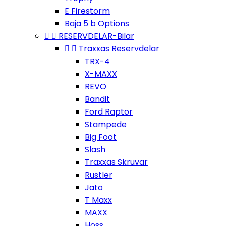
E Firestorm
Baja 5 b Options


RESERVDELAR-Bilar


Traxxas Reservdelar
TRX-4
X-MAXX
REVO
Bandit
Ford Raptor
Stampede
Big Foot
Slash
Traxxas Skruvar
Rustler
Jato
T Maxx
MAXX
Hoss