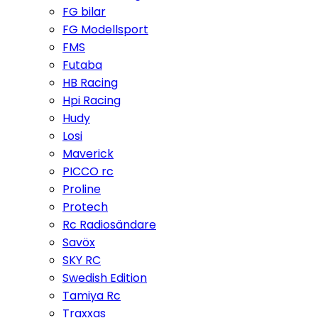
FG bilar
FG Modellsport
FMS
Futaba
HB Racing
Hpi Racing
Hudy
Losi
Maverick
PICCO rc
Proline
Protech
Rc Radiosändare
Savöx
SKY RC
Swedish Edition
Tamiya Rc
Traxxas