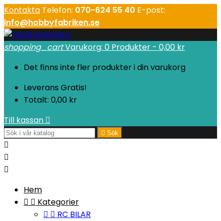
Kontakta
Telefon:
070-624 55 40
E-post:
info@hobbyfabriken.se
shopping_cart
Varukorg:
0
Produkter - 0,00 kr
Det finns inte fler produkter i din varukorg
Leverans
Gratis!
Totalt:
0,00 kr
Till kassan


Sök



Hem


Kategorier


RC BILAR