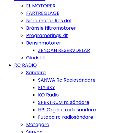
EL MOTORER
FARTREGLAGE
Nitro motor Res del
Bränsle Nitromotorer
Programerings kit
Bensinmotorer
ZENOAH RESERVDELAR
Glödstift
RC RADIO
Sändare
SANWA Rc Radiosändare
FLY SKY
KO Radio
SPEKTRUM rc sändare
HPI Orginal radiosändare
Futaba rc radiosändare
Motagare
Servon