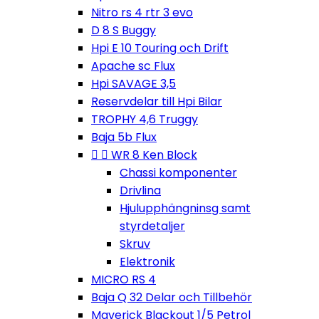
Nitro rs 4 rtr 3 evo
D 8 S Buggy
Hpi E 10 Touring och Drift
Apache sc Flux
Hpi SAVAGE 3,5
Reservdelar till Hpi Bilar
TROPHY 4,6 Truggy
Baja 5b Flux


WR 8 Ken Block
Chassi komponenter
Drivlina
Hjulupphängninsg samt
styrdetaljer
Skruv
Elektronik
MICRO RS 4
Baja Q 32 Delar och Tillbehör
Maverick Blackout 1/5 Petrol