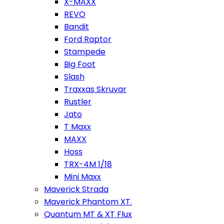
X-MAXX
REVO
Bandit
Ford Raptor
Stampede
Big Foot
Slash
Traxxas Skruvar
Rustler
Jato
T Maxx
MAXX
Hoss
TRX-4M 1/18
Mini Maxx
Maverick Strada
Maverick Phantom XT.
Quantum MT & XT Flux