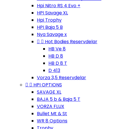
Hpi Nitro RS 4 Evo +
HPI Savage XL
Hpi Trophy
HPI Baja 5 B
Nya Savage x


Hot Bodies Reservdelar
HB Ve 8
HB D 8
HB D 8 T
D 413
Vorza 3,5 Reservdelar


HPI OPTIONS
SAVAGE XL
BAJA 5 b & Baja 5 T
VORZA FLUX
Bullet Mt & St
WR 8 Options
Trophy