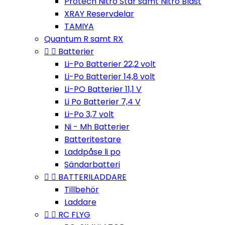
Protech Nitro Star samt Nitro Blast
XRAY Reservdelar
TAMIYA
Quantum R samt RX


Batterier
Li-Po Batterier 22,2 volt
Li-Po Batterier 14,8 volt
Li-PO Batterier 11,1 V
Li Po Batterier 7,4 V
Li-Po 3,7 volt
Ni - Mh Batterier
Batteritestare
Laddpåse li po
Sändarbatteri


BATTERILADDARE
Tillbehör
Laddare


RC FLYG