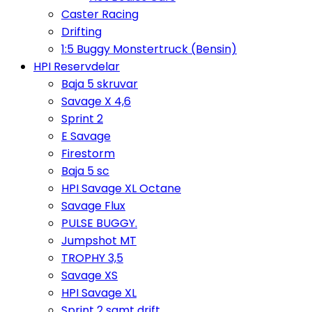
Caster Racing
Drifting
1:5 Buggy Monstertruck (Bensin)
HPI Reservdelar
Baja 5 skruvar
Savage X 4,6
Sprint 2
E Savage
Firestorm
Baja 5 sc
HPI Savage XL Octane
Savage Flux
PULSE BUGGY.
Jumpshot MT
TROPHY 3,5
Savage XS
HPI Savage XL
Sprint 2 samt drift