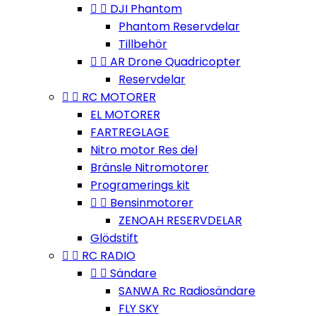


DJI Phantom
Phantom Reservdelar
Tillbehör


AR Drone Quadricopter
Reservdelar


RC MOTORER
EL MOTORER
FARTREGLAGE
Nitro motor Res del
Bränsle Nitromotorer
Programerings kit


Bensinmotorer
ZENOAH RESERVDELAR
Glödstift


RC RADIO


Sändare
SANWA Rc Radiosändare
FLY SKY