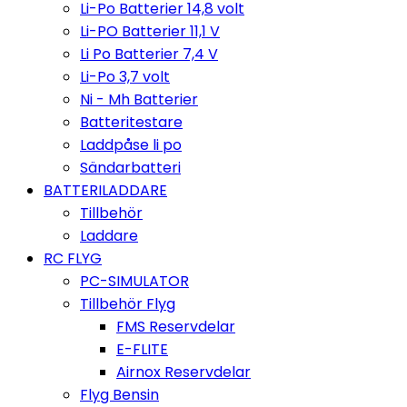
Li-Po Batterier 14,8 volt
Li-PO Batterier 11,1 V
Li Po Batterier 7,4 V
Li-Po 3,7 volt
Ni - Mh Batterier
Batteritestare
Laddpåse li po
Sändarbatteri
BATTERILADDARE
Tillbehör
Laddare
RC FLYG
PC-SIMULATOR
Tillbehör Flyg
FMS Reservdelar
E-FLITE
Airnox Reservdelar
Flyg Bensin