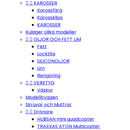


KAROSSER
Karossfärg
Karossklips
KAROSSER
Kulager olika modeller


OLJOR OCH FETT LIM
Fett
Locktite
SILICONOLJOR
Lim
Rengöring


VERKTYG
Väskor
Modellbyggen
Skruvar och Muttrar


Drönare
HUBSAN mini quadcopter
TRAXXAS ATON Multicopter.