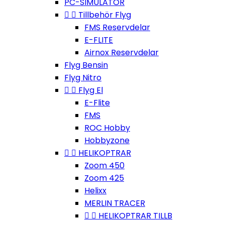
PC-SIMULATOR


Tillbehör Flyg
FMS Reservdelar
E-FLITE
Airnox Reservdelar
Flyg Bensin
Flyg Nitro


Flyg El
E-Flite
FMS
ROC Hobby
Hobbyzone


HELIKOPTRAR
Zoom 450
Zoom 425
Helixx
MERLIN TRACER


HELIKOPTRAR TILLB