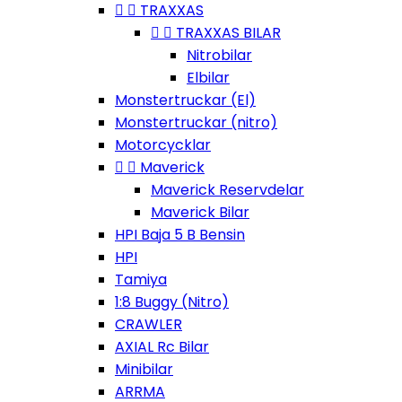


TRAXXAS


TRAXXAS BILAR
Nitrobilar
Elbilar
Monstertruckar (El)
Monstertruckar (nitro)
Motorcycklar


Maverick
Maverick Reservdelar
Maverick Bilar
HPI Baja 5 B Bensin
HPI
Tamiya
1:8 Buggy (Nitro)
CRAWLER
AXIAL Rc Bilar
Minibilar
ARRMA