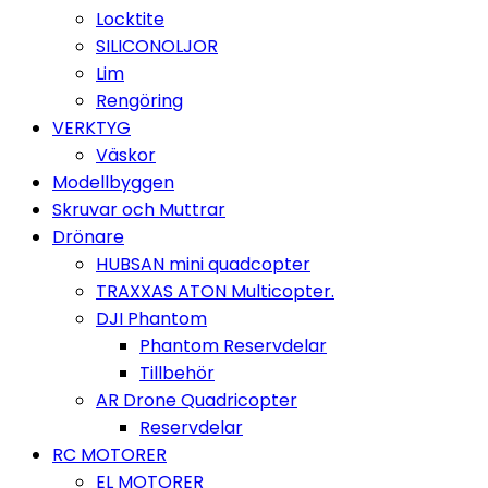
Locktite
SILICONOLJOR
Lim
Rengöring
VERKTYG
Väskor
Modellbyggen
Skruvar och Muttrar
Drönare
HUBSAN mini quadcopter
TRAXXAS ATON Multicopter.
DJI Phantom
Phantom Reservdelar
Tillbehör
AR Drone Quadricopter
Reservdelar
RC MOTORER
EL MOTORER