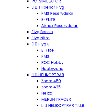
PC-SIMULATOR


Tillbehör Flyg
FMS Reservdelar
E-FLITE
Airnox Reservdelar
Flyg Bensin
Flyg Nitro


Flyg El
E-Flite
FMS
ROC Hobby
Hobbyzone


HELIKOPTRAR
Zoom 450
Zoom 425
Helixx
MERLIN TRACER


HELIKOPTRAR TILLB