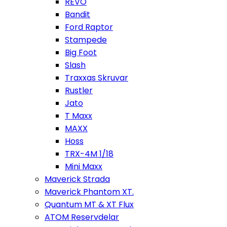
REVO
Bandit
Ford Raptor
Stampede
Big Foot
Slash
Traxxas Skruvar
Rustler
Jato
T Maxx
MAXX
Hoss
TRX-4M 1/18
Mini Maxx
Maverick Strada
Maverick Phantom XT.
Quantum MT & XT Flux
ATOM Reservdelar