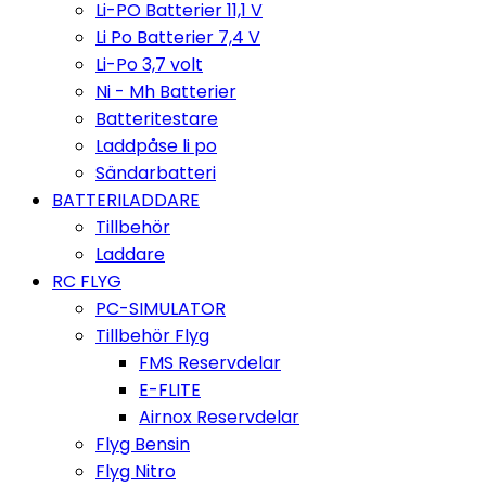
Li-PO Batterier 11,1 V
Li Po Batterier 7,4 V
Li-Po 3,7 volt
Ni - Mh Batterier
Batteritestare
Laddpåse li po
Sändarbatteri
BATTERILADDARE
Tillbehör
Laddare
RC FLYG
PC-SIMULATOR
Tillbehör Flyg
FMS Reservdelar
E-FLITE
Airnox Reservdelar
Flyg Bensin
Flyg Nitro