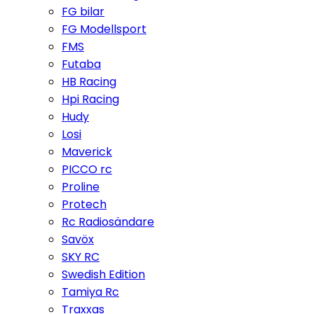
FG bilar
FG Modellsport
FMS
Futaba
HB Racing
Hpi Racing
Hudy
Losi
Maverick
PICCO rc
Proline
Protech
Rc Radiosändare
Savöx
SKY RC
Swedish Edition
Tamiya Rc
Traxxas