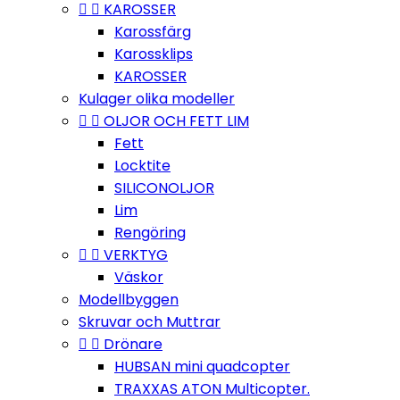


KAROSSER
Karossfärg
Karossklips
KAROSSER
Kulager olika modeller


OLJOR OCH FETT LIM
Fett
Locktite
SILICONOLJOR
Lim
Rengöring


VERKTYG
Väskor
Modellbyggen
Skruvar och Muttrar


Drönare
HUBSAN mini quadcopter
TRAXXAS ATON Multicopter.