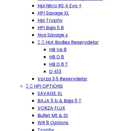
Hpi Nitro RS 4 Evo +
HPI Savage XL
Hpi Trophy
HPI Baja 5 B
Nya Savage x


Hot Bodies Reservdelar
HB Ve 8
HB D 8
HB D 8 T
D 413
Vorza 3,5 Reservdelar


HPI OPTIONS
SAVAGE XL
BAJA 5 b & Baja 5 T
VORZA FLUX
Bullet Mt & St
WR 8 Options
Trophy