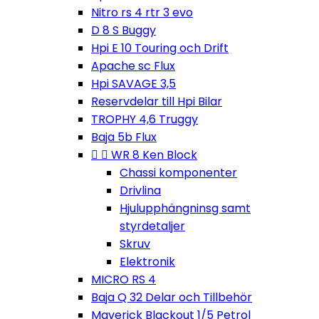
Nitro rs 4 rtr 3 evo
D 8 S Buggy
Hpi E 10 Touring och Drift
Apache sc Flux
Hpi SAVAGE 3,5
Reservdelar till Hpi Bilar
TROPHY 4,6 Truggy
Baja 5b Flux


WR 8 Ken Block
Chassi komponenter
Drivlina
Hjulupphängninsg samt
styrdetaljer
Skruv
Elektronik
MICRO RS 4
Baja Q 32 Delar och Tillbehör
Maverick Blackout 1/5 Petrol