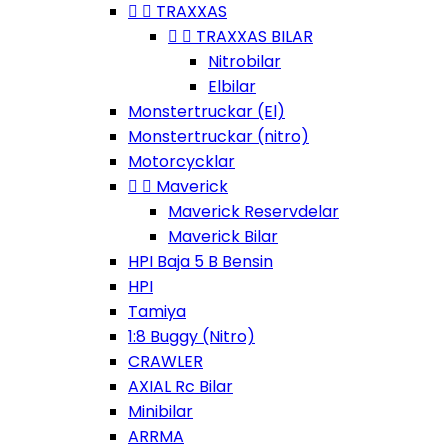


TRAXXAS


TRAXXAS BILAR
Nitrobilar
Elbilar
Monstertruckar (El)
Monstertruckar (nitro)
Motorcycklar


Maverick
Maverick Reservdelar
Maverick Bilar
HPI Baja 5 B Bensin
HPI
Tamiya
1:8 Buggy (Nitro)
CRAWLER
AXIAL Rc Bilar
Minibilar
ARRMA