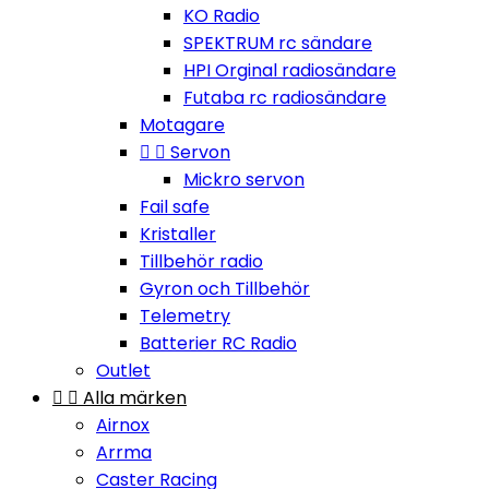
KO Radio
SPEKTRUM rc sändare
HPI Orginal radiosändare
Futaba rc radiosändare
Motagare


Servon
Mickro servon
Fail safe
Kristaller
Tillbehör radio
Gyron och Tillbehör
Telemetry
Batterier RC Radio
Outlet


Alla märken
Airnox
Arrma
Caster Racing