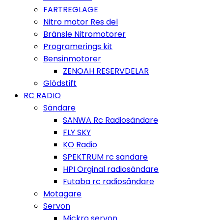
FARTREGLAGE
Nitro motor Res del
Bränsle Nitromotorer
Programerings kit
Bensinmotorer
ZENOAH RESERVDELAR
Glödstift
RC RADIO
Sändare
SANWA Rc Radiosändare
FLY SKY
KO Radio
SPEKTRUM rc sändare
HPI Orginal radiosändare
Futaba rc radiosändare
Motagare
Servon
Mickro servon