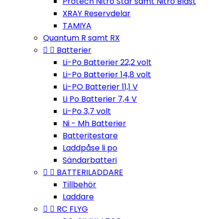
Protech Nitro Star samt Nitro Blast
XRAY Reservdelar
TAMIYA
Quantum R samt RX


Batterier
Li-Po Batterier 22,2 volt
Li-Po Batterier 14,8 volt
Li-PO Batterier 11,1 V
Li Po Batterier 7,4 V
Li-Po 3,7 volt
Ni - Mh Batterier
Batteritestare
Laddpåse li po
Sändarbatteri


BATTERILADDARE
Tillbehör
Laddare


RC FLYG