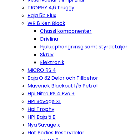
TROPHY 4,6 Truggy
Baja 5b Flux
WR 8 Ken Block
Chassi komponenter
Drivlina
Hjulupphängninsg samt styrdetaljer
Skruv
Elektronik
MICRO RS 4
Baja Q 32 Delar och Tillbehör
Maverick Blackout 1/5 Petrol
Hpi Nitro RS 4 Evo +
HPI Savage XL
Hpi Trophy
HPI Baja 5 B
Nya Savage x
Hot Bodies Reservdelar