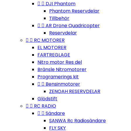


DJI Phantom
Phantom Reservdelar
Tillbehör


AR Drone Quadricopter
Reservdelar


RC MOTORER
EL MOTORER
FARTREGLAGE
Nitro motor Res del
Bränsle Nitromotorer
Programerings kit


Bensinmotorer
ZENOAH RESERVDELAR
Glödstift


RC RADIO


Sändare
SANWA Rc Radiosändare
FLY SKY