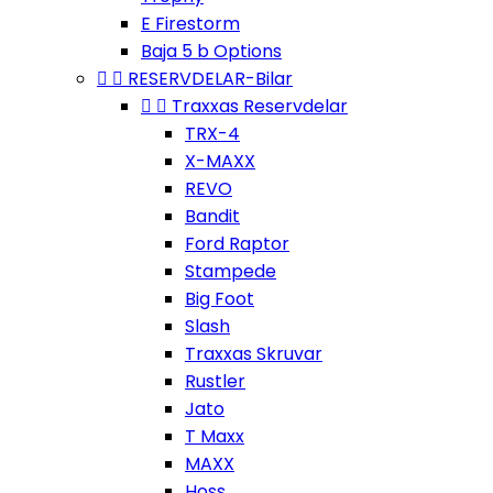
E Firestorm
Baja 5 b Options


RESERVDELAR-Bilar


Traxxas Reservdelar
TRX-4
X-MAXX
REVO
Bandit
Ford Raptor
Stampede
Big Foot
Slash
Traxxas Skruvar
Rustler
Jato
T Maxx
MAXX
Hoss