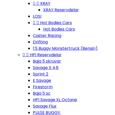


XRAY
XRAY Reservdelar
LOSI


Hot Bodies Cars
Hot Bodies Cars
Caster Racing
Drifting
1:5 Buggy Monstertruck (Bensin)


HPI Reservdelar
Baja 5 skruvar
Savage X 4,6
Sprint 2
E Savage
Firestorm
Baja 5 sc
HPI Savage XL Octane
Savage Flux
PULSE BUGGY.