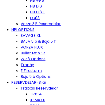
HB Ve 8
HB D 8
HB D 8 T
D 413
Vorza 3,5 Reservdelar
HPI OPTIONS
SAVAGE XL
BAJA 5 b & Baja 5 T
VORZA FLUX
Bullet Mt & St
WR 8 Options
Trophy
E Firestorm
Baja 5 b Options
RESERVDELAR-Bilar
Traxxas Reservdelar
TRX-4
X-MAXX