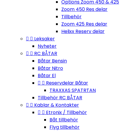
Options Zoom 450 & 425
Zoom 450 Res delar
Tillbehör
Zoom 425 Res delar
Helixx Reserv delar


Leksaker
Nyheter


RC BÅTAR
Båtar Bensin
Båtar Nitro
Båtar El


Reservdelar Båtar
TRAXXAS SPATRTAN
Tillbehör RC BÅTAR


Kablar & Kontakter


Etronix / Tillbehör
Båt tillbehör
Flyg tillbehör