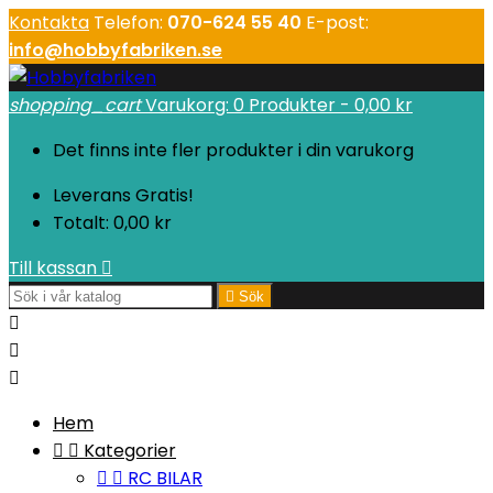
Kontakta
Telefon:
070-624 55 40
E-post:
info@hobbyfabriken.se
shopping_cart
Varukorg:
0
Produkter - 0,00 kr
Det finns inte fler produkter i din varukorg
Leverans
Gratis!
Totalt:
0,00 kr
Till kassan


Sök



Hem


Kategorier


RC BILAR