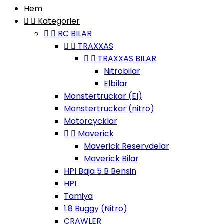
Hem


Kategorier


RC BILAR


TRAXXAS


TRAXXAS BILAR
Nitrobilar
Elbilar
Monstertruckar (El)
Monstertruckar (nitro)
Motorcycklar


Maverick
Maverick Reservdelar
Maverick Bilar
HPI Baja 5 B Bensin
HPI
Tamiya
1:8 Buggy (Nitro)
CRAWLER