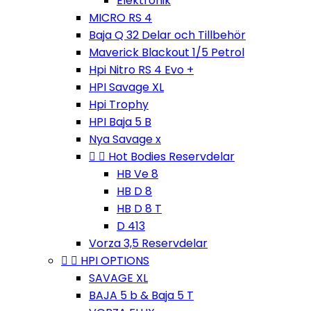
Elektronik
MICRO RS 4
Baja Q 32 Delar och Tillbehör
Maverick Blackout 1/5 Petrol
Hpi Nitro RS 4 Evo +
HPI Savage XL
Hpi Trophy
HPI Baja 5 B
Nya Savage x


Hot Bodies Reservdelar
HB Ve 8
HB D 8
HB D 8 T
D 413
Vorza 3,5 Reservdelar


HPI OPTIONS
SAVAGE XL
BAJA 5 b & Baja 5 T