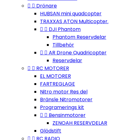


Drönare
HUBSAN mini quadcopter
TRAXXAS ATON Multicopter.


DJI Phantom
Phantom Reservdelar
Tillbehör


AR Drone Quadricopter
Reservdelar


RC MOTORER
EL MOTORER
FARTREGLAGE
Nitro motor Res del
Bränsle Nitromotorer
Programerings kit


Bensinmotorer
ZENOAH RESERVDELAR
Glödstift


RC RADIO