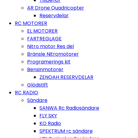
Tillbehör
AR Drone Quadricopter
Reservdelar
RC MOTORER
EL MOTORER
FARTREGLAGE
Nitro motor Res del
Bränsle Nitromotorer
Programerings kit
Bensinmotorer
ZENOAH RESERVDELAR
Glödstift
RC RADIO
Sändare
SANWA Rc Radiosändare
FLY SKY
KO Radio
SPEKTRUM rc sändare