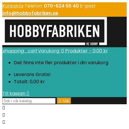
Kontakta
Telefon:
070-624 55 40
E-post:
info@hobbyfabriken.se
shopping_cart
Varukorg:
0
Produkter - 0,00 kr
Det finns inte fler produkter i din varukorg
Leverans
Gratis!
Totalt:
0,00 kr
Till kassan


Sök


