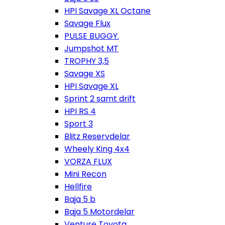
HPI Savage XL Octane
Savage Flux
PULSE BUGGY.
Jumpshot MT
TROPHY 3,5
Savage XS
HPI Savage XL
Sprint 2 samt drift
HPI RS 4
Sport 3
Blitz Reservdelar
Wheely King 4x4
VORZA FLUX
Mini Recon
Hellfire
Baja 5 b
Baja 5 Motordelar
Venture Toyota