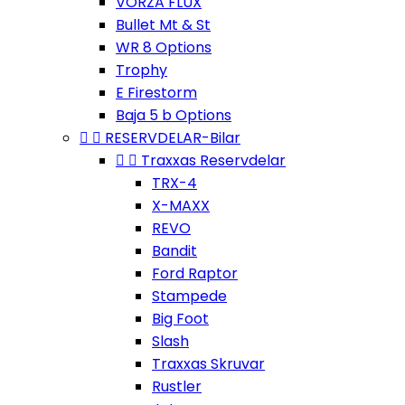
VORZA FLUX
Bullet Mt & St
WR 8 Options
Trophy
E Firestorm
Baja 5 b Options


RESERVDELAR-Bilar


Traxxas Reservdelar
TRX-4
X-MAXX
REVO
Bandit
Ford Raptor
Stampede
Big Foot
Slash
Traxxas Skruvar
Rustler