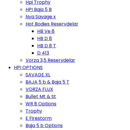
Hpi Trophy
HPI Baja 5 B
Nya Savage x
Hot Bodies Reservdelar
HB Ve 8
HB D 8
HB D 8 T
D 413
Vorza 3,5 Reservdelar
HPI OPTIONS
SAVAGE XL
BAJA 5 b & Baja 5 T
VORZA FLUX
Bullet Mt & St
WR 8 Options
Trophy
E Firestorm
Baja 5 b Options