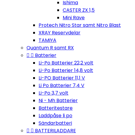
Ishima
CASTER ZX 1,5
Mini Rave
Protech Nitro Star samt Nitro Blast
XRAY Reservdelar
TAMIYA
Quantum R samt RX


Batterier
Li-Po Batterier 22,2 volt
Li-Po Batterier 14,8 volt
Li-PO Batterier 11,1 V
Li Po Batterier 7,4 V
Li-Po 3,7 volt
Ni - Mh Batterier
Batteritestare
Laddpåse li po
Sändarbatteri


BATTERILADDARE