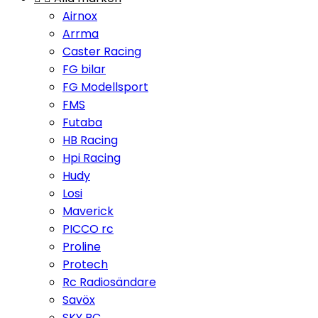
Airnox
Arrma
Caster Racing
FG bilar
FG Modellsport
FMS
Futaba
HB Racing
Hpi Racing
Hudy
Losi
Maverick
PICCO rc
Proline
Protech
Rc Radiosändare
Savöx
SKY RC