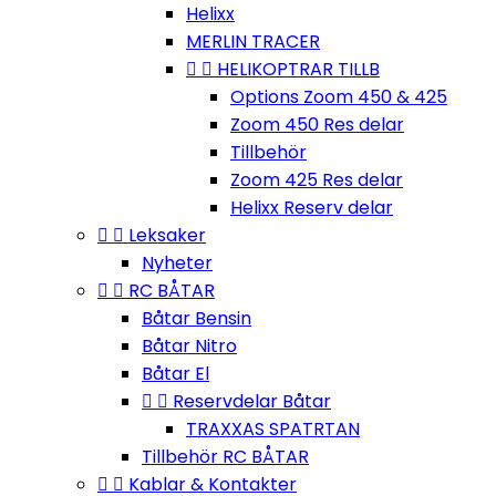
Helixx
MERLIN TRACER


HELIKOPTRAR TILLB
Options Zoom 450 & 425
Zoom 450 Res delar
Tillbehör
Zoom 425 Res delar
Helixx Reserv delar


Leksaker
Nyheter


RC BÅTAR
Båtar Bensin
Båtar Nitro
Båtar El


Reservdelar Båtar
TRAXXAS SPATRTAN
Tillbehör RC BÅTAR


Kablar & Kontakter