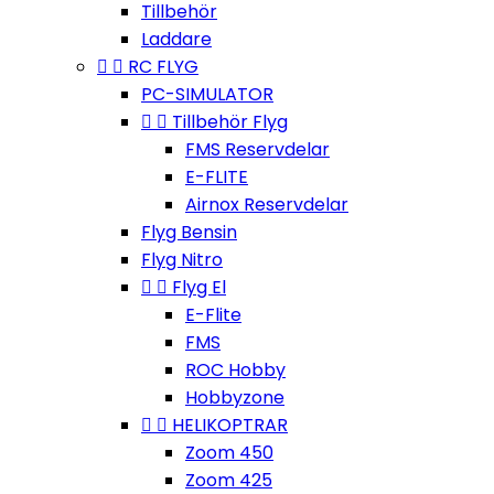
Tillbehör
Laddare


RC FLYG
PC-SIMULATOR


Tillbehör Flyg
FMS Reservdelar
E-FLITE
Airnox Reservdelar
Flyg Bensin
Flyg Nitro


Flyg El
E-Flite
FMS
ROC Hobby
Hobbyzone


HELIKOPTRAR
Zoom 450
Zoom 425