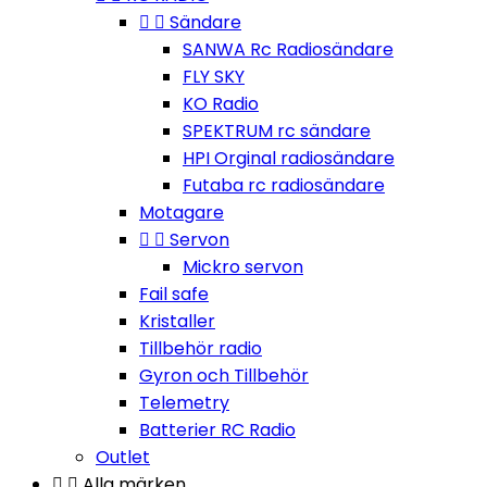


Sändare
SANWA Rc Radiosändare
FLY SKY
KO Radio
SPEKTRUM rc sändare
HPI Orginal radiosändare
Futaba rc radiosändare
Motagare


Servon
Mickro servon
Fail safe
Kristaller
Tillbehör radio
Gyron och Tillbehör
Telemetry
Batterier RC Radio
Outlet


Alla märken