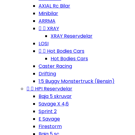
AXIAL Rc Bilar
Minibilar
ARRMA


XRAY
XRAY Reservdelar
LOSI


Hot Bodies Cars
Hot Bodies Cars
Caster Racing
Drifting
1:5 Buggy Monstertruck (Bensin)


HPI Reservdelar
Baja 5 skruvar
Savage X 4,6
Sprint 2
E Savage
Firestorm
Baja 5 sc