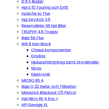
D 8 S Buggy
Hpi E 10 Touring och Drift
Apache sc Flux
Hpi SAVAGE 3,5
Reservdelar till Hpi Bilar
TROPHY 4,6 Truggy
Baja 5b Flux
WR 8 Ken Block
Chassi komponenter
Drivlina
Hjulupphängninsg samt styrdetaljer
Skruv
Elektronik
MICRO RS 4
Baja Q 32 Delar och Tillbehör
Maverick Blackout 1/5 Petrol
Hpi Nitro RS 4 Evo +
HPI Savage XL