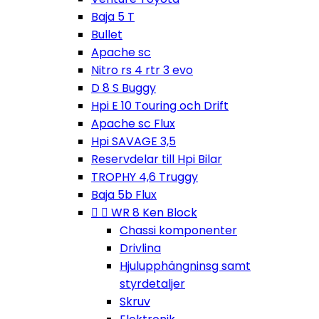
Baja 5 T
Bullet
Apache sc
Nitro rs 4 rtr 3 evo
D 8 S Buggy
Hpi E 10 Touring och Drift
Apache sc Flux
Hpi SAVAGE 3,5
Reservdelar till Hpi Bilar
TROPHY 4,6 Truggy
Baja 5b Flux


WR 8 Ken Block
Chassi komponenter
Drivlina
Hjulupphängninsg samt
styrdetaljer
Skruv