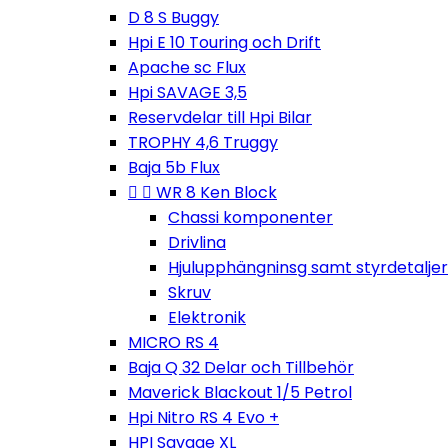
D 8 S Buggy
Hpi E 10 Touring och Drift
Apache sc Flux
Hpi SAVAGE 3,5
Reservdelar till Hpi Bilar
TROPHY 4,6 Truggy
Baja 5b Flux


WR 8 Ken Block
Chassi komponenter
Drivlina
Hjulupphängninsg samt styrdetaljer
Skruv
Elektronik
MICRO RS 4
Baja Q 32 Delar och Tillbehör
Maverick Blackout 1/5 Petrol
Hpi Nitro RS 4 Evo +
HPI Savage XL