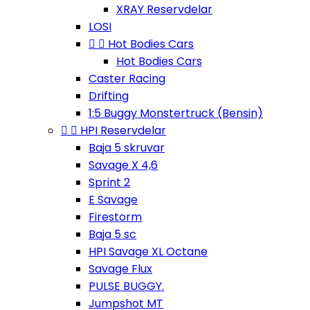
XRAY Reservdelar
LOSI


Hot Bodies Cars
Hot Bodies Cars
Caster Racing
Drifting
1:5 Buggy Monstertruck (Bensin)


HPI Reservdelar
Baja 5 skruvar
Savage X 4,6
Sprint 2
E Savage
Firestorm
Baja 5 sc
HPI Savage XL Octane
Savage Flux
PULSE BUGGY.
Jumpshot MT