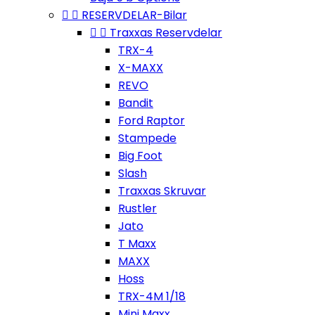


RESERVDELAR-Bilar


Traxxas Reservdelar
TRX-4
X-MAXX
REVO
Bandit
Ford Raptor
Stampede
Big Foot
Slash
Traxxas Skruvar
Rustler
Jato
T Maxx
MAXX
Hoss
TRX-4M 1/18
Mini Maxx