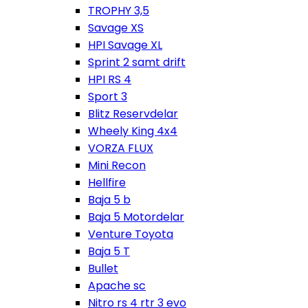
TROPHY 3,5
Savage XS
HPI Savage XL
Sprint 2 samt drift
HPI RS 4
Sport 3
Blitz Reservdelar
Wheely King 4x4
VORZA FLUX
Mini Recon
Hellfire
Baja 5 b
Baja 5 Motordelar
Venture Toyota
Baja 5 T
Bullet
Apache sc
Nitro rs 4 rtr 3 evo