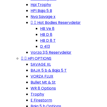
Hpi Trophy
HPI Baja 5 B
Nya Savage x


Hot Bodies Reservdelar
HB Ve 8
HB D 8
HB D 8 T
D 413
Vorza 3,5 Reservdelar


HPI OPTIONS
SAVAGE XL
BAJA 5 b & Baja 5 T
VORZA FLUX
Bullet Mt & St
WR 8 Options
Trophy
E Firestorm
Baja 5 b Options