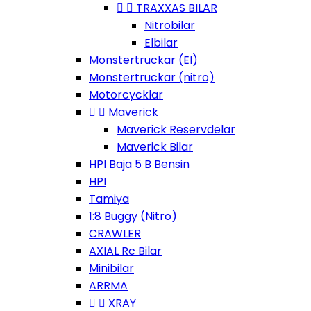


TRAXXAS BILAR
Nitrobilar
Elbilar
Monstertruckar (El)
Monstertruckar (nitro)
Motorcycklar


Maverick
Maverick Reservdelar
Maverick Bilar
HPI Baja 5 B Bensin
HPI
Tamiya
1:8 Buggy (Nitro)
CRAWLER
AXIAL Rc Bilar
Minibilar
ARRMA


XRAY