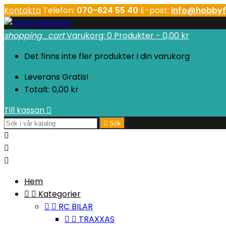
Kontakta
Telefon:
070-624 55 40
E-post:
info@hobbyf
shopping_cart
Varukorg:
0
Produkter - 0,00 kr
Det finns inte fler produkter i din varukorg
Leverans
Gratis!
Totalt:
0,00 kr
Till kassan


Sök



Hem


Kategorier


RC BILAR


TRAXXAS