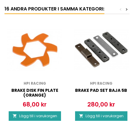
16 ANDRA PRODUKTER I SAMMA KATEGORI:
<
>
HPI RACING
HPI RACING
BRAKE DISK FIN PLATE
BRAKE PAD SET BAJA 5B
(ORANGE)
68,00 kr
280,00 kr
Pris
Pris
Lägg till i varukorgen
Lägg till i varukorgen

