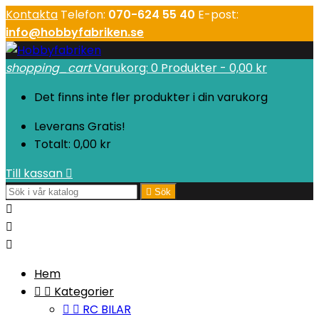
Kontakta
Telefon:
070-624 55 40
E-post:
info@hobbyfabriken.se
shopping_cart
Varukorg:
0
Produkter - 0,00 kr
Det finns inte fler produkter i din varukorg
Leverans
Gratis!
Totalt:
0,00 kr
Till kassan


Sök



Hem


Kategorier


RC BILAR