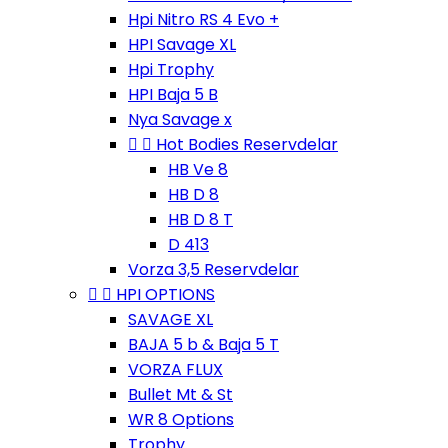
Hpi Nitro RS 4 Evo +
HPI Savage XL
Hpi Trophy
HPI Baja 5 B
Nya Savage x


Hot Bodies Reservdelar
HB Ve 8
HB D 8
HB D 8 T
D 413
Vorza 3,5 Reservdelar


HPI OPTIONS
SAVAGE XL
BAJA 5 b & Baja 5 T
VORZA FLUX
Bullet Mt & St
WR 8 Options
Trophy