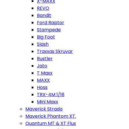
X-MAXX
REVO
Bandit
Ford Raptor
Stampede
Big Foot
Slash
Traxxas Skruvar
Rustler
Jato
T Maxx
MAXX
Hoss
TRX-4M 1/18
Mini Maxx
Maverick Strada
Maverick Phantom XT.
Quantum MT & XT Flux