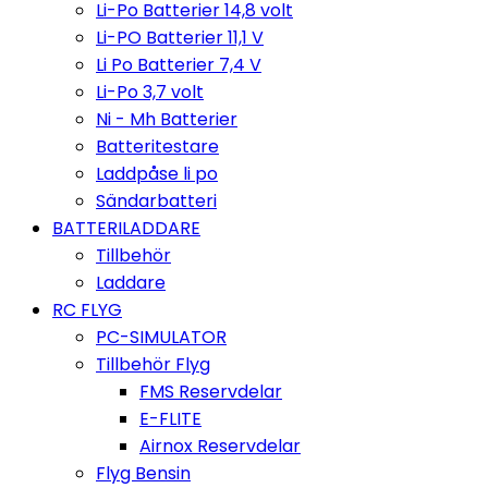
Li-Po Batterier 14,8 volt
Li-PO Batterier 11,1 V
Li Po Batterier 7,4 V
Li-Po 3,7 volt
Ni - Mh Batterier
Batteritestare
Laddpåse li po
Sändarbatteri
BATTERILADDARE
Tillbehör
Laddare
RC FLYG
PC-SIMULATOR
Tillbehör Flyg
FMS Reservdelar
E-FLITE
Airnox Reservdelar
Flyg Bensin