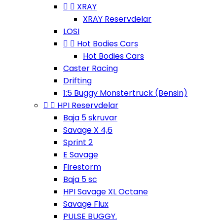


XRAY
XRAY Reservdelar
LOSI


Hot Bodies Cars
Hot Bodies Cars
Caster Racing
Drifting
1:5 Buggy Monstertruck (Bensin)


HPI Reservdelar
Baja 5 skruvar
Savage X 4,6
Sprint 2
E Savage
Firestorm
Baja 5 sc
HPI Savage XL Octane
Savage Flux
PULSE BUGGY.