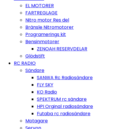
EL MOTORER
FARTREGLAGE
Nitro motor Res del
Bränsle Nitromotorer
Programerings kit
Bensinmotorer
ZENOAH RESERVDELAR
Glödstift
RC RADIO
Sändare
SANWA Rc Radiosändare
FLY SKY
KO Radio
SPEKTRUM rc sändare
HPI Orginal radiosändare
Futaba rc radiosändare
Motagare
Servon