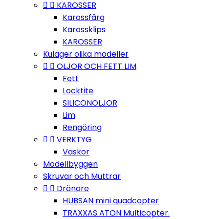


KAROSSER
Karossfärg
Karossklips
KAROSSER
Kulager olika modeller


OLJOR OCH FETT LIM
Fett
Locktite
SILICONOLJOR
Lim
Rengöring


VERKTYG
Väskor
Modellbyggen
Skruvar och Muttrar


Drönare
HUBSAN mini quadcopter
TRAXXAS ATON Multicopter.