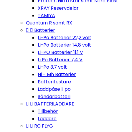
Protech Nitro Star samt Nitro Blast
XRAY Reservdelar
TAMIYA
Quantum R samt RX


Batterier
Li-Po Batterier 22,2 volt
Li-Po Batterier 14,8 volt
Li-PO Batterier 11,1 V
Li Po Batterier 7,4 V
Li-Po 3,7 volt
Ni - Mh Batterier
Batteritestare
Laddpåse li po
Sändarbatteri


BATTERILADDARE
Tillbehör
Laddare


RC FLYG