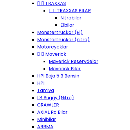


TRAXXAS


TRAXXAS BILAR
Nitrobilar
Elbilar
Monstertruckar (El)
Monstertruckar (nitro)
Motorcycklar


Maverick
Maverick Reservdelar
Maverick Bilar
HPI Baja 5 B Bensin
HPI
Tamiya
1:8 Buggy (Nitro)
CRAWLER
AXIAL Rc Bilar
Minibilar
ARRMA