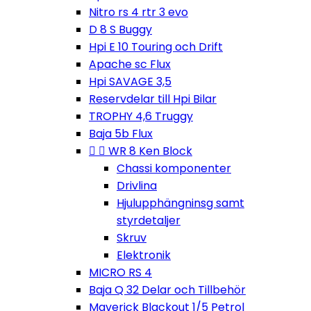
Nitro rs 4 rtr 3 evo
D 8 S Buggy
Hpi E 10 Touring och Drift
Apache sc Flux
Hpi SAVAGE 3,5
Reservdelar till Hpi Bilar
TROPHY 4,6 Truggy
Baja 5b Flux


WR 8 Ken Block
Chassi komponenter
Drivlina
Hjulupphängninsg samt
styrdetaljer
Skruv
Elektronik
MICRO RS 4
Baja Q 32 Delar och Tillbehör
Maverick Blackout 1/5 Petrol