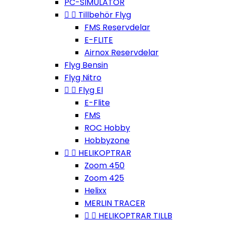
PC-SIMULATOR


Tillbehör Flyg
FMS Reservdelar
E-FLITE
Airnox Reservdelar
Flyg Bensin
Flyg Nitro


Flyg El
E-Flite
FMS
ROC Hobby
Hobbyzone


HELIKOPTRAR
Zoom 450
Zoom 425
Helixx
MERLIN TRACER


HELIKOPTRAR TILLB