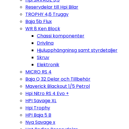
Reservdelar till Hpi Bilar
TROPHY 4,6 Truggy
Baja 5b Flux
WR 8 Ken Block
Chassi komponenter
Drivlina
Hjulupphängninsg samt styrdetaljer
Skruv
Elektronik
MICRO RS 4
Baja Q 32 Delar och Tillbehör
Maverick Blackout 1/5 Petrol
Hpi Nitro RS 4 Evo +
HPI Savage XL
Hpi Trophy
HPI Baja 5 B
Nya Savage x