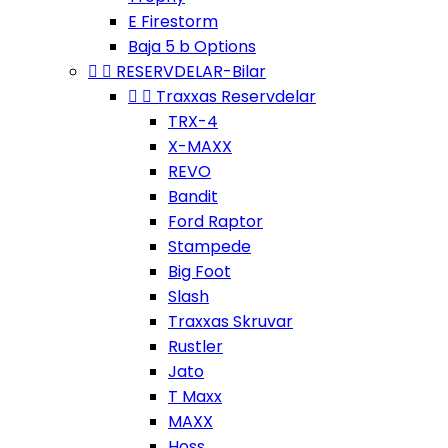
E Firestorm
Baja 5 b Options


RESERVDELAR-Bilar


Traxxas Reservdelar
TRX-4
X-MAXX
REVO
Bandit
Ford Raptor
Stampede
Big Foot
Slash
Traxxas Skruvar
Rustler
Jato
T Maxx
MAXX
Hoss