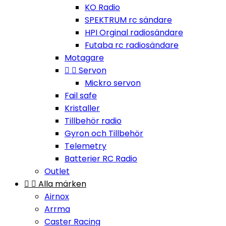
KO Radio
SPEKTRUM rc sändare
HPI Orginal radiosändare
Futaba rc radiosändare
Motagare


Servon
Mickro servon
Fail safe
Kristaller
Tillbehör radio
Gyron och Tillbehör
Telemetry
Batterier RC Radio
Outlet


Alla märken
Airnox
Arrma
Caster Racing