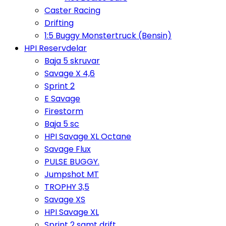
Caster Racing
Drifting
1:5 Buggy Monstertruck (Bensin)
HPI Reservdelar
Baja 5 skruvar
Savage X 4,6
Sprint 2
E Savage
Firestorm
Baja 5 sc
HPI Savage XL Octane
Savage Flux
PULSE BUGGY.
Jumpshot MT
TROPHY 3,5
Savage XS
HPI Savage XL
Sprint 2 samt drift