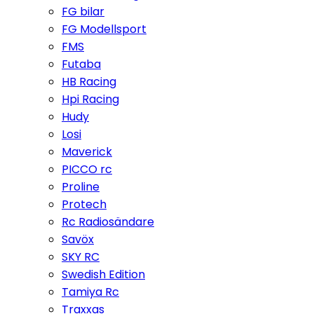
FG bilar
FG Modellsport
FMS
Futaba
HB Racing
Hpi Racing
Hudy
Losi
Maverick
PICCO rc
Proline
Protech
Rc Radiosändare
Savöx
SKY RC
Swedish Edition
Tamiya Rc
Traxxas