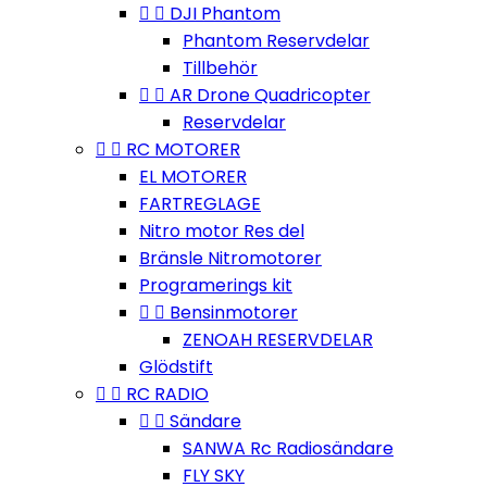


DJI Phantom
Phantom Reservdelar
Tillbehör


AR Drone Quadricopter
Reservdelar


RC MOTORER
EL MOTORER
FARTREGLAGE
Nitro motor Res del
Bränsle Nitromotorer
Programerings kit


Bensinmotorer
ZENOAH RESERVDELAR
Glödstift


RC RADIO


Sändare
SANWA Rc Radiosändare
FLY SKY