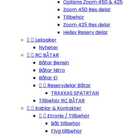
Options Zoom 450 & 425
Zoom 450 Res delar
Tillbehör
Zoom 425 Res delar
Helixx Reserv delar


Leksaker
Nyheter


RC BÅTAR
Båtar Bensin
Båtar Nitro
Båtar El


Reservdelar Båtar
TRAXXAS SPATRTAN
Tillbehör RC BÅTAR


Kablar & Kontakter


Etronix / Tillbehör
Båt tillbehör
Flyg tillbehör