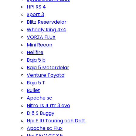
HPI RS 4
Sport 3
Blitz Reservdelar
Wheely King 4x4
VORZA FLUX
Mini Recon
Hellfire
Baja 5 b
Baja 5 Motordelar
Venture Toyota
Baja 5 T
Bullet
Apache sc
Nitro rs 4 rtr 3 evo
D 8 S Buggy
Hpi E 10 Touring och Drift
Apache sc Flux
Hpi SAVAGE 3,5