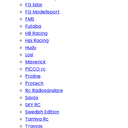
FG bilar
FG Modellsport
FMS
Futaba
HB Racing
Hpi Racing
Hudy
Losi
Maverick
PICCO rc
Proline
Protech
Rc Radiosändare
Savöx
SKY RC
Swedish Edition
Tamiya Rc
Traxxas