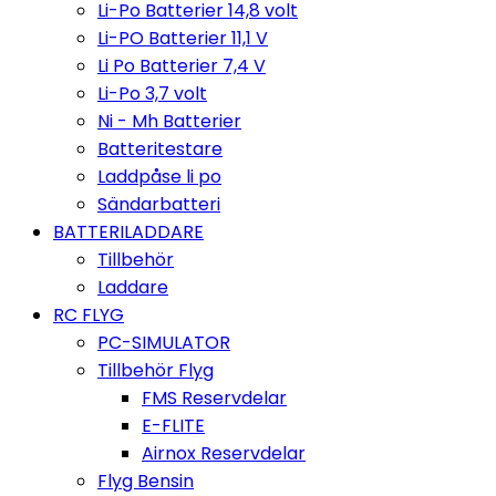
Li-Po Batterier 14,8 volt
Li-PO Batterier 11,1 V
Li Po Batterier 7,4 V
Li-Po 3,7 volt
Ni - Mh Batterier
Batteritestare
Laddpåse li po
Sändarbatteri
BATTERILADDARE
Tillbehör
Laddare
RC FLYG
PC-SIMULATOR
Tillbehör Flyg
FMS Reservdelar
E-FLITE
Airnox Reservdelar
Flyg Bensin