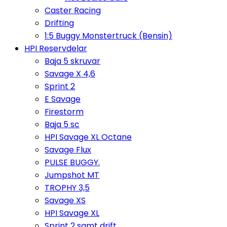
Caster Racing
Drifting
1:5 Buggy Monstertruck (Bensin)
HPI Reservdelar
Baja 5 skruvar
Savage X 4,6
Sprint 2
E Savage
Firestorm
Baja 5 sc
HPI Savage XL Octane
Savage Flux
PULSE BUGGY.
Jumpshot MT
TROPHY 3,5
Savage XS
HPI Savage XL
Sprint 2 samt drift