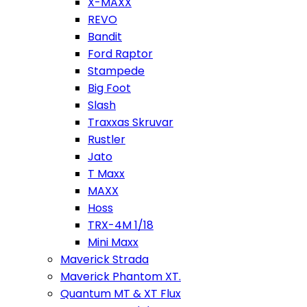
X-MAXX
REVO
Bandit
Ford Raptor
Stampede
Big Foot
Slash
Traxxas Skruvar
Rustler
Jato
T Maxx
MAXX
Hoss
TRX-4M 1/18
Mini Maxx
Maverick Strada
Maverick Phantom XT.
Quantum MT & XT Flux