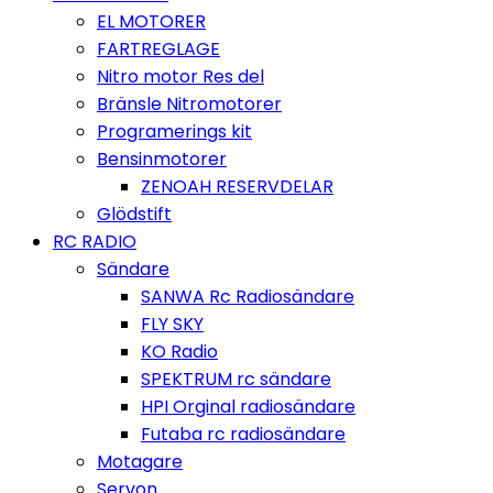
EL MOTORER
FARTREGLAGE
Nitro motor Res del
Bränsle Nitromotorer
Programerings kit
Bensinmotorer
ZENOAH RESERVDELAR
Glödstift
RC RADIO
Sändare
SANWA Rc Radiosändare
FLY SKY
KO Radio
SPEKTRUM rc sändare
HPI Orginal radiosändare
Futaba rc radiosändare
Motagare
Servon