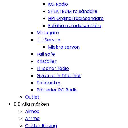
KO Radio
SPEKTRUM rc sändare
HPI Orginal radiosändare
Futaba rc radiosändare
Motagare


Servon
Mickro servon
Fail safe
Kristaller
Tillbehör radio
Gyron och Tillbehör
Telemetry
Batterier RC Radio
Outlet


Alla märken
Airnox
Arrma
Caster Racing