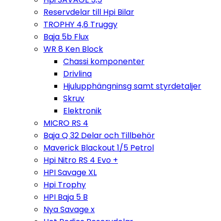
Reservdelar till Hpi Bilar
TROPHY 4,6 Truggy
Baja 5b Flux
WR 8 Ken Block
Chassi komponenter
Drivlina
Hjulupphängninsg samt styrdetaljer
Skruv
Elektronik
MICRO RS 4
Baja Q 32 Delar och Tillbehör
Maverick Blackout 1/5 Petrol
Hpi Nitro RS 4 Evo +
HPI Savage XL
Hpi Trophy
HPI Baja 5 B
Nya Savage x