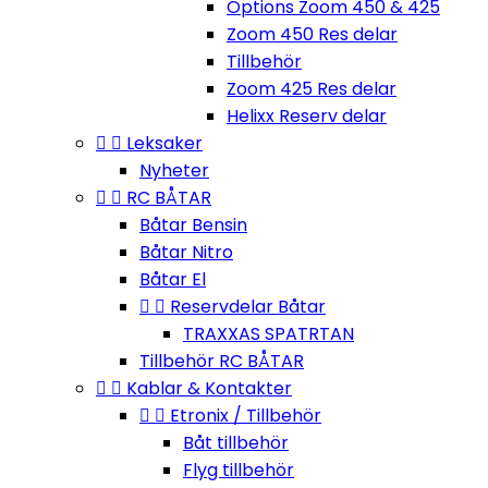
Options Zoom 450 & 425
Zoom 450 Res delar
Tillbehör
Zoom 425 Res delar
Helixx Reserv delar


Leksaker
Nyheter


RC BÅTAR
Båtar Bensin
Båtar Nitro
Båtar El


Reservdelar Båtar
TRAXXAS SPATRTAN
Tillbehör RC BÅTAR


Kablar & Kontakter


Etronix / Tillbehör
Båt tillbehör
Flyg tillbehör