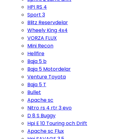
HPI RS 4
Sport 3
Blitz Reservdelar
Wheely King 4x4
VORZA FLUX
Mini Recon
Hellfire
Baja 5 b
Baja 5 Motordelar
Venture Toyota
Baja 5 T
Bullet
Apache sc
Nitro rs 4 rtr 3 evo
D 8 S Buggy
Hpi E 10 Touring och Drift
Apache sc Flux
Hpi SAVAGE 3,5