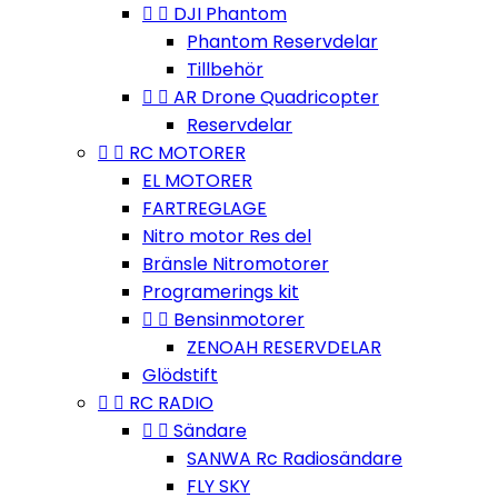


DJI Phantom
Phantom Reservdelar
Tillbehör


AR Drone Quadricopter
Reservdelar


RC MOTORER
EL MOTORER
FARTREGLAGE
Nitro motor Res del
Bränsle Nitromotorer
Programerings kit


Bensinmotorer
ZENOAH RESERVDELAR
Glödstift


RC RADIO


Sändare
SANWA Rc Radiosändare
FLY SKY