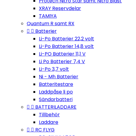
Protech Nitro Star samt Nitro Blast
XRAY Reservdelar
TAMIYA
Quantum R samt RX


Batterier
Li-Po Batterier 22,2 volt
Li-Po Batterier 14,8 volt
Li-PO Batterier 11,1 V
Li Po Batterier 7,4 V
Li-Po 3,7 volt
Ni - Mh Batterier
Batteritestare
Laddpåse li po
Sändarbatteri


BATTERILADDARE
Tillbehör
Laddare


RC FLYG