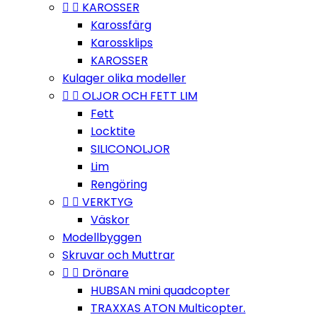


KAROSSER
Karossfärg
Karossklips
KAROSSER
Kulager olika modeller


OLJOR OCH FETT LIM
Fett
Locktite
SILICONOLJOR
Lim
Rengöring


VERKTYG
Väskor
Modellbyggen
Skruvar och Muttrar


Drönare
HUBSAN mini quadcopter
TRAXXAS ATON Multicopter.