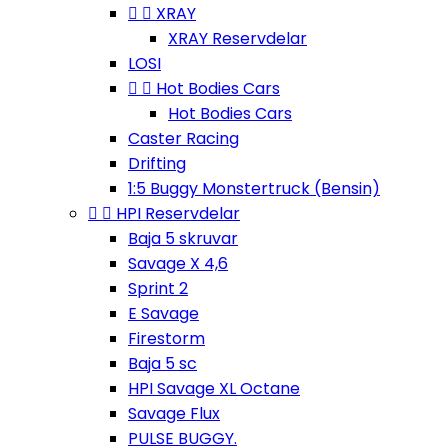


XRAY
XRAY Reservdelar
LOSI


Hot Bodies Cars
Hot Bodies Cars
Caster Racing
Drifting
1:5 Buggy Monstertruck (Bensin)


HPI Reservdelar
Baja 5 skruvar
Savage X 4,6
Sprint 2
E Savage
Firestorm
Baja 5 sc
HPI Savage XL Octane
Savage Flux
PULSE BUGGY.