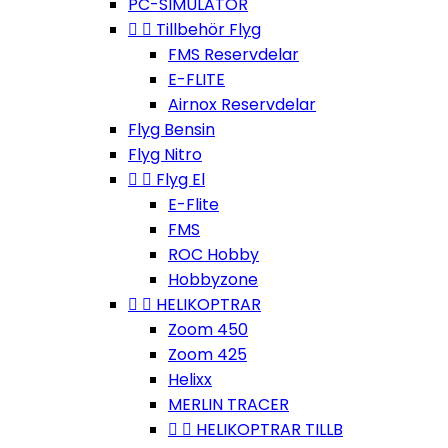
PC-SIMULATOR


Tillbehör Flyg
FMS Reservdelar
E-FLITE
Airnox Reservdelar
Flyg Bensin
Flyg Nitro


Flyg El
E-Flite
FMS
ROC Hobby
Hobbyzone


HELIKOPTRAR
Zoom 450
Zoom 425
Helixx
MERLIN TRACER


HELIKOPTRAR TILLB