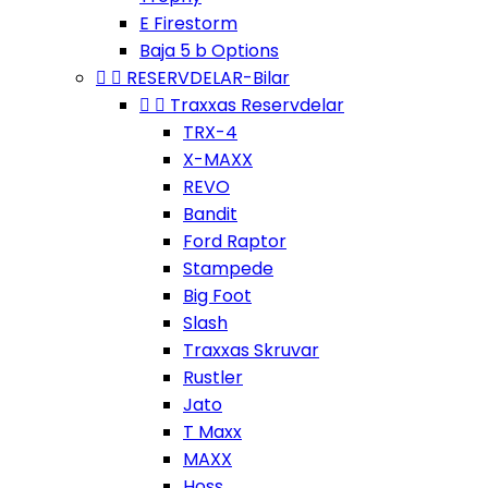
E Firestorm
Baja 5 b Options


RESERVDELAR-Bilar


Traxxas Reservdelar
TRX-4
X-MAXX
REVO
Bandit
Ford Raptor
Stampede
Big Foot
Slash
Traxxas Skruvar
Rustler
Jato
T Maxx
MAXX
Hoss