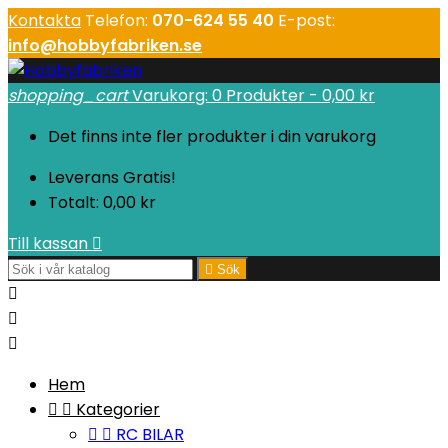
Kontakta
Telefon:
070-624 55 40
E-post:
info@hobbyfabriken.se
shopping_cart
Varukorg:
0
Produkter - 0,00 kr
Det finns inte fler produkter i din varukorg
Leverans
Gratis!
Totalt:
0,00 kr
Till kassan


Sök



Hem


Kategorier


RC BILAR