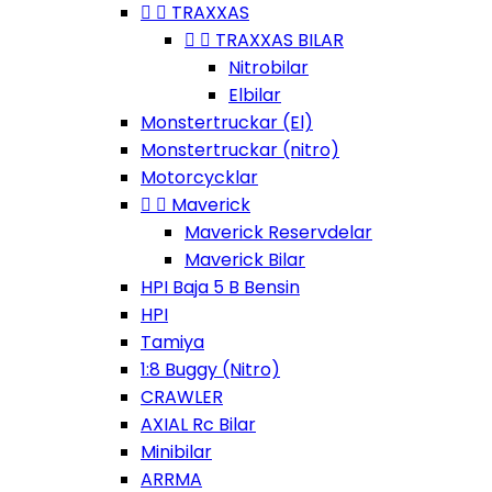


TRAXXAS


TRAXXAS BILAR
Nitrobilar
Elbilar
Monstertruckar (El)
Monstertruckar (nitro)
Motorcycklar


Maverick
Maverick Reservdelar
Maverick Bilar
HPI Baja 5 B Bensin
HPI
Tamiya
1:8 Buggy (Nitro)
CRAWLER
AXIAL Rc Bilar
Minibilar
ARRMA