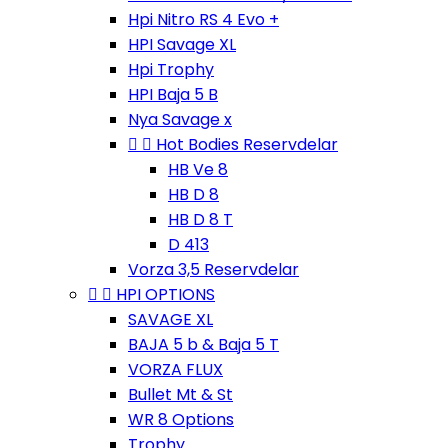
Hpi Nitro RS 4 Evo +
HPI Savage XL
Hpi Trophy
HPI Baja 5 B
Nya Savage x


Hot Bodies Reservdelar
HB Ve 8
HB D 8
HB D 8 T
D 413
Vorza 3,5 Reservdelar


HPI OPTIONS
SAVAGE XL
BAJA 5 b & Baja 5 T
VORZA FLUX
Bullet Mt & St
WR 8 Options
Trophy