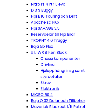
Nitro rs 4 rtr 3 evo
D 8 S Buggy
Hpi E 10 Touring och Drift
Apache sc Flux
Hpi SAVAGE 3,5
Reservdelar till Hpi Bilar
TROPHY 4,6 Truggy
Baja 5b Flux


WR 8 Ken Block
Chassi komponenter
Drivlina
Hjulupphängninsg samt
styrdetaljer
Skruv
Elektronik
MICRO RS 4
Baja Q 32 Delar och Tillbehör
Maverick Blackout 1/5 Petrol