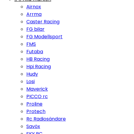
Airnox
Arrma
Caster Racing
FG bilar
FG Modellsport
FMS
Futaba
HB Racing
Hpi Racing
Hudy
Losi
Maverick
PICCO rc
Proline
Protech
Rc Radiosändare
Savöx
SKY RC