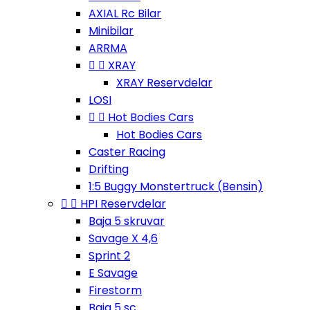
AXIAL Rc Bilar
Minibilar
ARRMA


XRAY
XRAY Reservdelar
LOSI


Hot Bodies Cars
Hot Bodies Cars
Caster Racing
Drifting
1:5 Buggy Monstertruck (Bensin)


HPI Reservdelar
Baja 5 skruvar
Savage X 4,6
Sprint 2
E Savage
Firestorm
Baja 5 sc