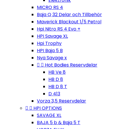
Elektronik
MICRO RS 4
Baja Q 32 Delar och Tillbehör
Maverick Blackout 1/5 Petrol
Hpi Nitro RS 4 Evo +
HPI Savage XL
Hpi Trophy
HPI Baja 5 B
Nya Savage x


Hot Bodies Reservdelar
HB Ve 8
HB D 8
HB D 8 T
D 413
Vorza 3,5 Reservdelar


HPI OPTIONS
SAVAGE XL
BAJA 5 b & Baja 5 T