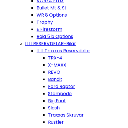
VORZA FLUX
Bullet Mt & St
WR 8 Options
Trophy
E Firestorm
Baja 5 b Options


RESERVDELAR-Bilar


Traxxas Reservdelar
TRX-4
X-MAXX
REVO
Bandit
Ford Raptor
Stampede
Big Foot
Slash
Traxxas Skruvar
Rustler