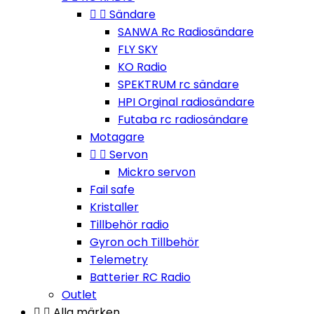


Sändare
SANWA Rc Radiosändare
FLY SKY
KO Radio
SPEKTRUM rc sändare
HPI Orginal radiosändare
Futaba rc radiosändare
Motagare


Servon
Mickro servon
Fail safe
Kristaller
Tillbehör radio
Gyron och Tillbehör
Telemetry
Batterier RC Radio
Outlet


Alla märken