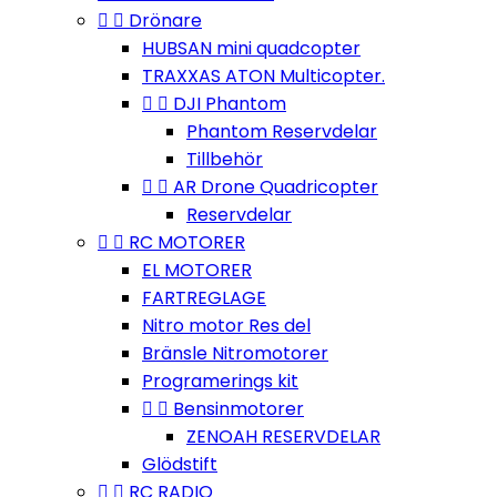


Drönare
HUBSAN mini quadcopter
TRAXXAS ATON Multicopter.


DJI Phantom
Phantom Reservdelar
Tillbehör


AR Drone Quadricopter
Reservdelar


RC MOTORER
EL MOTORER
FARTREGLAGE
Nitro motor Res del
Bränsle Nitromotorer
Programerings kit


Bensinmotorer
ZENOAH RESERVDELAR
Glödstift


RC RADIO