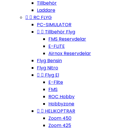
Tillbehör
Laddare


RC FLYG
PC-SIMULATOR


Tillbehör Flyg
FMS Reservdelar
E-FLITE
Airnox Reservdelar
Flyg Bensin
Flyg Nitro


Flyg El
E-Flite
FMS
ROC Hobby
Hobbyzone


HELIKOPTRAR
Zoom 450
Zoom 425