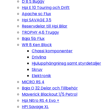
D 8 S Buggy
Hpi E 10 Touring och Drift
Apache sc Flux
Hpi SAVAGE 3,5
Reservdelar till Hpi Bilar
TROPHY 4,6 Truggy
Baja 5b Flux
WR 8 Ken Block
Chassi komponenter
Drivlina
Hjulupphängninsg samt styrdetaljer
Skruv
Elektronik
MICRO RS 4
Baja Q 32 Delar och Tillbehör
Maverick Blackout 1/5 Petrol
Hpi Nitro RS 4 Evo +
HPI Savage XL