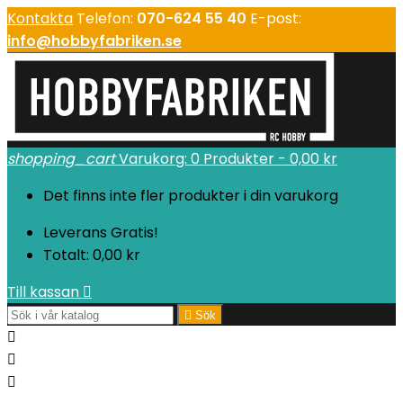
Kontakta
Telefon:
070-624 55 40
E-post:
info@hobbyfabriken.se
shopping_cart
Varukorg:
0
Produkter - 0,00 kr
Det finns inte fler produkter i din varukorg
Leverans
Gratis!
Totalt:
0,00 kr
Till kassan


Sök


