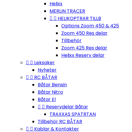
Helixx
MERLIN TRACER


HELIKOPTRAR TILLB
Options Zoom 450 & 425
Zoom 450 Res delar
Tillbehör
Zoom 425 Res delar
Helixx Reserv delar


Leksaker
Nyheter


RC BÅTAR
Båtar Bensin
Båtar Nitro
Båtar El


Reservdelar Båtar
TRAXXAS SPATRTAN
Tillbehör RC BÅTAR


Kablar & Kontakter