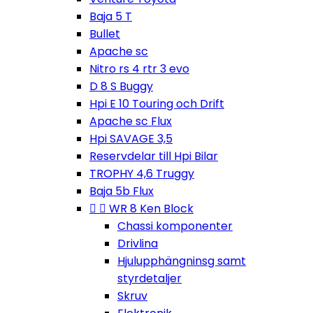
Baja 5 T
Bullet
Apache sc
Nitro rs 4 rtr 3 evo
D 8 S Buggy
Hpi E 10 Touring och Drift
Apache sc Flux
Hpi SAVAGE 3,5
Reservdelar till Hpi Bilar
TROPHY 4,6 Truggy
Baja 5b Flux


WR 8 Ken Block
Chassi komponenter
Drivlina
Hjulupphängninsg samt
styrdetaljer
Skruv