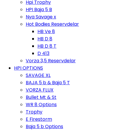
Hpi Trophy
HPI Baja 5 B
Nya Savage x
Hot Bodies Reservdelar
HB Ve 8
HB D 8
HB D 8 T
D 413
Vorza 3,5 Reservdelar
HPI OPTIONS
SAVAGE XL
BAJA 5 b & Baja 5 T
VORZA FLUX
Bullet Mt & St
WR 8 Options
Trophy
E Firestorm
Baja 5 b Options