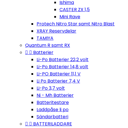
Ishima
CASTER ZX 1,5
Mini Rave
Protech Nitro Star samt Nitro Blast
XRAY Reservdelar
TAMIYA
Quantum R samt RX


Batterier
Li-Po Batterier 22,2 volt
Li-Po Batterier 14,8 volt
Li-PO Batterier 11,1 V
Li Po Batterier 7,4 V
Li-Po 3,7 volt
Ni - Mh Batterier
Batteritestare
Laddpåse li po
Sändarbatteri


BATTERILADDARE