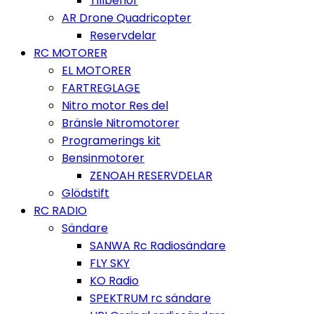
Tillbehör
AR Drone Quadricopter
Reservdelar
RC MOTORER
EL MOTORER
FARTREGLAGE
Nitro motor Res del
Bränsle Nitromotorer
Programerings kit
Bensinmotorer
ZENOAH RESERVDELAR
Glödstift
RC RADIO
Sändare
SANWA Rc Radiosändare
FLY SKY
KO Radio
SPEKTRUM rc sändare