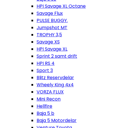
HPI Savage XL Octane
Savage Flux
PULSE BUGGY.
Jumpshot MT
TROPHY 3,5
Savage XS
HPI Savage XL
Sprint 2 samt drift
HPI RS 4
Sport 3
Blitz Reservdelar
Wheely King 4x4
VORZA FLUX
Mini Recon
Hellfire
Baja 5 b
Baja 5 Motordelar
Venture Toyota