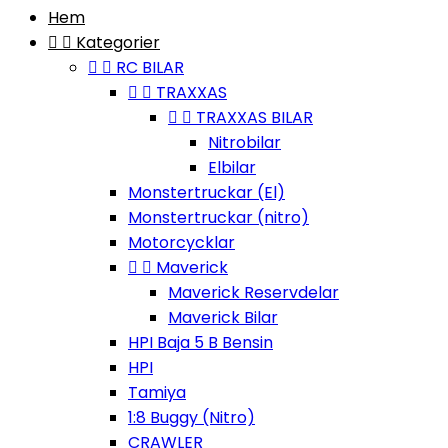
Hem


Kategorier


RC BILAR


TRAXXAS


TRAXXAS BILAR
Nitrobilar
Elbilar
Monstertruckar (El)
Monstertruckar (nitro)
Motorcycklar


Maverick
Maverick Reservdelar
Maverick Bilar
HPI Baja 5 B Bensin
HPI
Tamiya
1:8 Buggy (Nitro)
CRAWLER