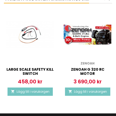
ZENOAH
LARGE SCALE SAFETY KILL
ZENOAH G 320 RC
SWITCH
MOTOR
458,00 kr
3 690,00 kr
Pris
Pris
Lägg till i varukorgen
Lägg till i varukorgen

