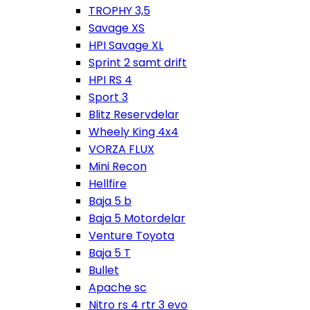
TROPHY 3,5
Savage XS
HPI Savage XL
Sprint 2 samt drift
HPI RS 4
Sport 3
Blitz Reservdelar
Wheely King 4x4
VORZA FLUX
Mini Recon
Hellfire
Baja 5 b
Baja 5 Motordelar
Venture Toyota
Baja 5 T
Bullet
Apache sc
Nitro rs 4 rtr 3 evo