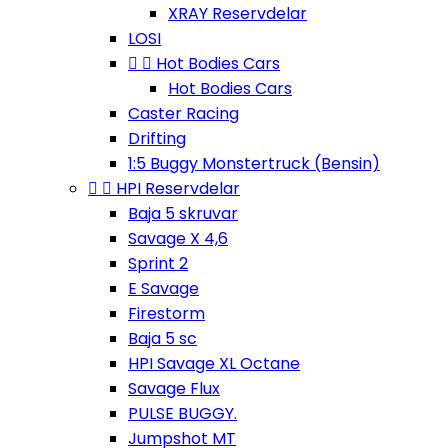
XRAY Reservdelar
LOSI


Hot Bodies Cars
Hot Bodies Cars
Caster Racing
Drifting
1:5 Buggy Monstertruck (Bensin)


HPI Reservdelar
Baja 5 skruvar
Savage X 4,6
Sprint 2
E Savage
Firestorm
Baja 5 sc
HPI Savage XL Octane
Savage Flux
PULSE BUGGY.
Jumpshot MT