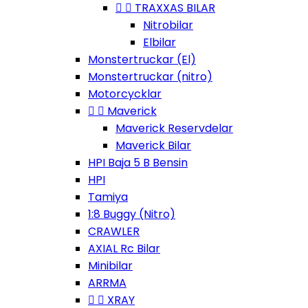


TRAXXAS BILAR
Nitrobilar
Elbilar
Monstertruckar (El)
Monstertruckar (nitro)
Motorcycklar


Maverick
Maverick Reservdelar
Maverick Bilar
HPI Baja 5 B Bensin
HPI
Tamiya
1:8 Buggy (Nitro)
CRAWLER
AXIAL Rc Bilar
Minibilar
ARRMA


XRAY