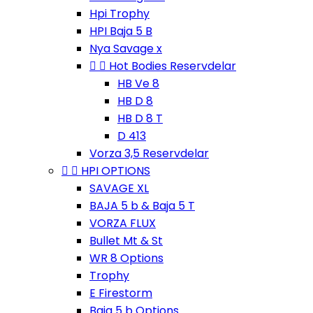
Hpi Trophy
HPI Baja 5 B
Nya Savage x


Hot Bodies Reservdelar
HB Ve 8
HB D 8
HB D 8 T
D 413
Vorza 3,5 Reservdelar


HPI OPTIONS
SAVAGE XL
BAJA 5 b & Baja 5 T
VORZA FLUX
Bullet Mt & St
WR 8 Options
Trophy
E Firestorm
Baja 5 b Options