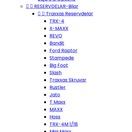


RESERVDELAR-Bilar


Traxxas Reservdelar
TRX-4
X-MAXX
REVO
Bandit
Ford Raptor
Stampede
Big Foot
Slash
Traxxas Skruvar
Rustler
Jato
T Maxx
MAXX
Hoss
TRX-4M 1/18
Mini Maxx