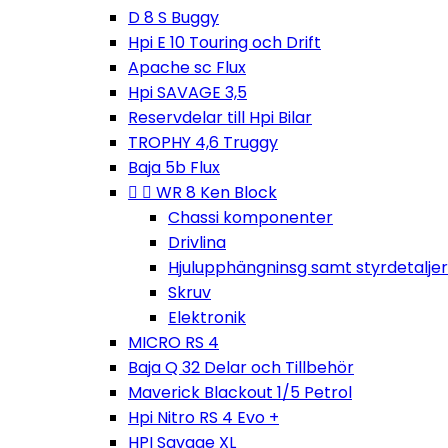
D 8 S Buggy
Hpi E 10 Touring och Drift
Apache sc Flux
Hpi SAVAGE 3,5
Reservdelar till Hpi Bilar
TROPHY 4,6 Truggy
Baja 5b Flux


WR 8 Ken Block
Chassi komponenter
Drivlina
Hjulupphängninsg samt styrdetaljer
Skruv
Elektronik
MICRO RS 4
Baja Q 32 Delar och Tillbehör
Maverick Blackout 1/5 Petrol
Hpi Nitro RS 4 Evo +
HPI Savage XL