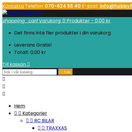
Kontakta
Telefon:
070-624 55 40
E-post:
info@hobbyf
shopping_cart
Varukorg:
0
Produkter - 0,00 kr
Det finns inte fler produkter i din varukorg
Leverans
Gratis!
Totalt:
0,00 kr
Till kassan


Sök



Hem


Kategorier


RC BILAR


TRAXXAS