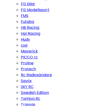
FG bilar
FG Modellsport
FMS
Futaba
HB Racing
Hpi Racing
Hudy
Losi
Maverick
PICCO rc
Proline
Protech
Rc Radiosändare
Savöx
SKY RC
Swedish Edition
Tamiya Rc
Traxxas