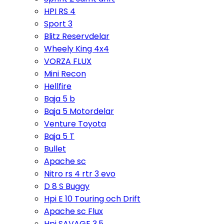
HPI RS 4
Sport 3
Blitz Reservdelar
Wheely King 4x4
VORZA FLUX
Mini Recon
Hellfire
Baja 5 b
Baja 5 Motordelar
Venture Toyota
Baja 5 T
Bullet
Apache sc
Nitro rs 4 rtr 3 evo
D 8 S Buggy
Hpi E 10 Touring och Drift
Apache sc Flux
Hpi SAVAGE 3,5