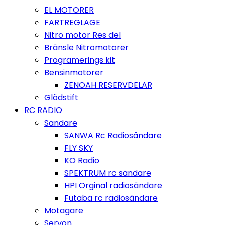
EL MOTORER
FARTREGLAGE
Nitro motor Res del
Bränsle Nitromotorer
Programerings kit
Bensinmotorer
ZENOAH RESERVDELAR
Glödstift
RC RADIO
Sändare
SANWA Rc Radiosändare
FLY SKY
KO Radio
SPEKTRUM rc sändare
HPI Orginal radiosändare
Futaba rc radiosändare
Motagare
Servon