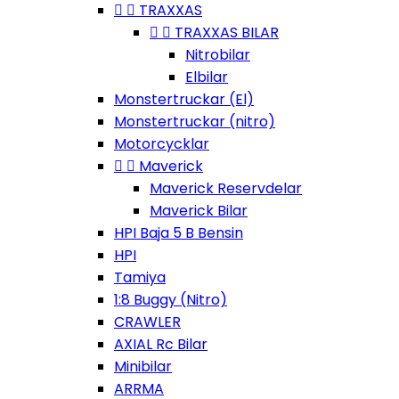


TRAXXAS


TRAXXAS BILAR
Nitrobilar
Elbilar
Monstertruckar (El)
Monstertruckar (nitro)
Motorcycklar


Maverick
Maverick Reservdelar
Maverick Bilar
HPI Baja 5 B Bensin
HPI
Tamiya
1:8 Buggy (Nitro)
CRAWLER
AXIAL Rc Bilar
Minibilar
ARRMA