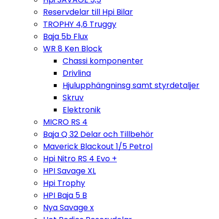
Reservdelar till Hpi Bilar
TROPHY 4,6 Truggy
Baja 5b Flux
WR 8 Ken Block
Chassi komponenter
Drivlina
Hjulupphängninsg samt styrdetaljer
Skruv
Elektronik
MICRO RS 4
Baja Q 32 Delar och Tillbehör
Maverick Blackout 1/5 Petrol
Hpi Nitro RS 4 Evo +
HPI Savage XL
Hpi Trophy
HPI Baja 5 B
Nya Savage x