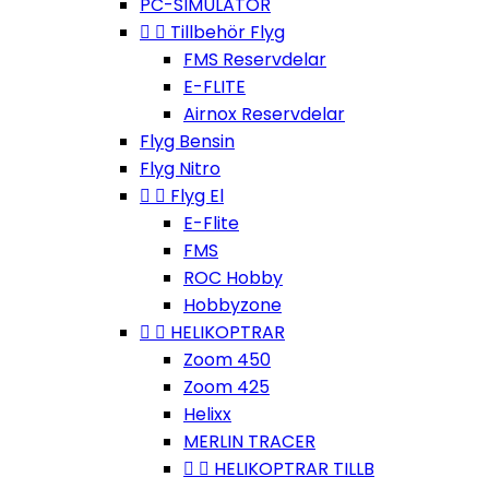
PC-SIMULATOR


Tillbehör Flyg
FMS Reservdelar
E-FLITE
Airnox Reservdelar
Flyg Bensin
Flyg Nitro


Flyg El
E-Flite
FMS
ROC Hobby
Hobbyzone


HELIKOPTRAR
Zoom 450
Zoom 425
Helixx
MERLIN TRACER


HELIKOPTRAR TILLB