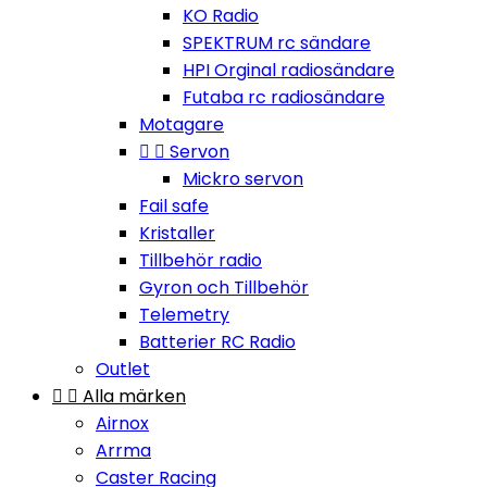
KO Radio
SPEKTRUM rc sändare
HPI Orginal radiosändare
Futaba rc radiosändare
Motagare


Servon
Mickro servon
Fail safe
Kristaller
Tillbehör radio
Gyron och Tillbehör
Telemetry
Batterier RC Radio
Outlet


Alla märken
Airnox
Arrma
Caster Racing