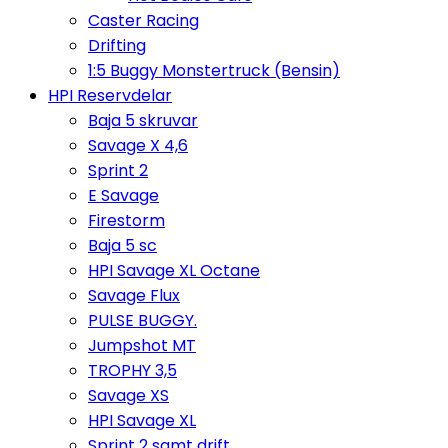
Caster Racing
Drifting
1:5 Buggy Monstertruck (Bensin)
HPI Reservdelar
Baja 5 skruvar
Savage X 4,6
Sprint 2
E Savage
Firestorm
Baja 5 sc
HPI Savage XL Octane
Savage Flux
PULSE BUGGY.
Jumpshot MT
TROPHY 3,5
Savage XS
HPI Savage XL
Sprint 2 samt drift