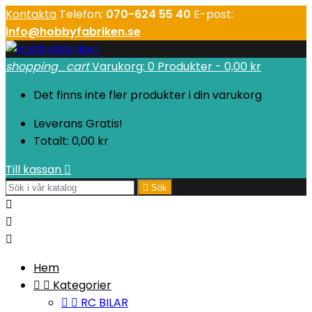
Kontakta
Telefon:
070-624 55 40
E-post:
info@hobbyfabriken.se
shopping_cart
Varukorg:
0
Produkter - 0,00 kr
Det finns inte fler produkter i din varukorg
Leverans
Gratis!
Totalt:
0,00 kr
Till kassan


Sök



Hem


Kategorier


RC BILAR