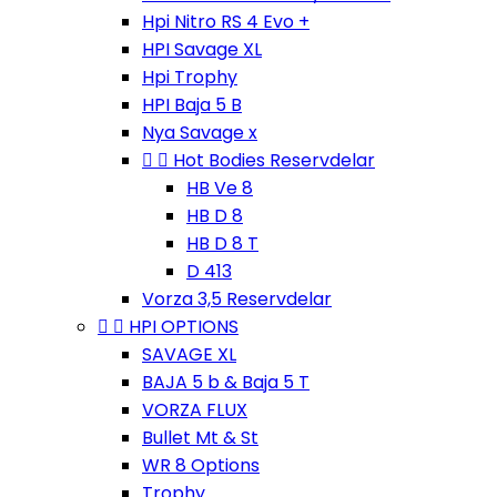
Hpi Nitro RS 4 Evo +
HPI Savage XL
Hpi Trophy
HPI Baja 5 B
Nya Savage x


Hot Bodies Reservdelar
HB Ve 8
HB D 8
HB D 8 T
D 413
Vorza 3,5 Reservdelar


HPI OPTIONS
SAVAGE XL
BAJA 5 b & Baja 5 T
VORZA FLUX
Bullet Mt & St
WR 8 Options
Trophy