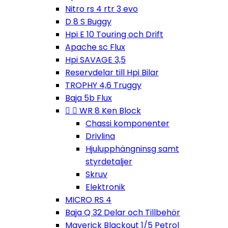
Nitro rs 4 rtr 3 evo
D 8 S Buggy
Hpi E 10 Touring och Drift
Apache sc Flux
Hpi SAVAGE 3,5
Reservdelar till Hpi Bilar
TROPHY 4,6 Truggy
Baja 5b Flux


WR 8 Ken Block
Chassi komponenter
Drivlina
Hjulupphängninsg samt
styrdetaljer
Skruv
Elektronik
MICRO RS 4
Baja Q 32 Delar och Tillbehör
Maverick Blackout 1/5 Petrol