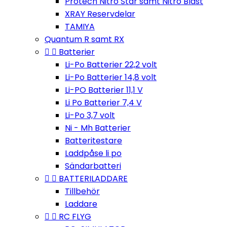
Protech Nitro Star samt Nitro Blast
XRAY Reservdelar
TAMIYA
Quantum R samt RX


Batterier
Li-Po Batterier 22,2 volt
Li-Po Batterier 14,8 volt
Li-PO Batterier 11,1 V
Li Po Batterier 7,4 V
Li-Po 3,7 volt
Ni - Mh Batterier
Batteritestare
Laddpåse li po
Sändarbatteri


BATTERILADDARE
Tillbehör
Laddare


RC FLYG