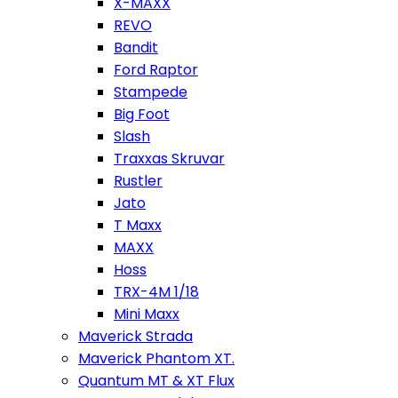
X-MAXX
REVO
Bandit
Ford Raptor
Stampede
Big Foot
Slash
Traxxas Skruvar
Rustler
Jato
T Maxx
MAXX
Hoss
TRX-4M 1/18
Mini Maxx
Maverick Strada
Maverick Phantom XT.
Quantum MT & XT Flux