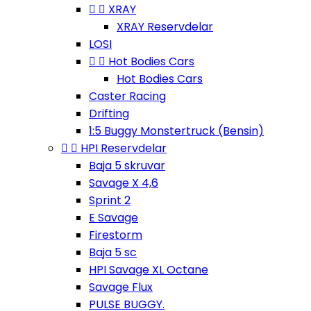


XRAY
XRAY Reservdelar
LOSI


Hot Bodies Cars
Hot Bodies Cars
Caster Racing
Drifting
1:5 Buggy Monstertruck (Bensin)


HPI Reservdelar
Baja 5 skruvar
Savage X 4,6
Sprint 2
E Savage
Firestorm
Baja 5 sc
HPI Savage XL Octane
Savage Flux
PULSE BUGGY.