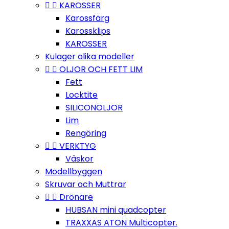


KAROSSER
Karossfärg
Karossklips
KAROSSER
Kulager olika modeller


OLJOR OCH FETT LIM
Fett
Locktite
SILICONOLJOR
Lim
Rengöring


VERKTYG
Väskor
Modellbyggen
Skruvar och Muttrar


Drönare
HUBSAN mini quadcopter
TRAXXAS ATON Multicopter.