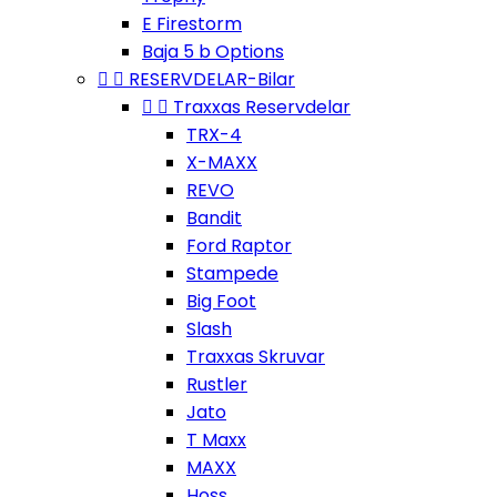
E Firestorm
Baja 5 b Options


RESERVDELAR-Bilar


Traxxas Reservdelar
TRX-4
X-MAXX
REVO
Bandit
Ford Raptor
Stampede
Big Foot
Slash
Traxxas Skruvar
Rustler
Jato
T Maxx
MAXX
Hoss