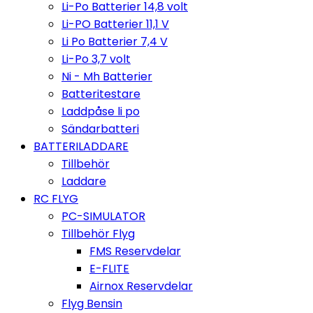
Li-Po Batterier 14,8 volt
Li-PO Batterier 11,1 V
Li Po Batterier 7,4 V
Li-Po 3,7 volt
Ni - Mh Batterier
Batteritestare
Laddpåse li po
Sändarbatteri
BATTERILADDARE
Tillbehör
Laddare
RC FLYG
PC-SIMULATOR
Tillbehör Flyg
FMS Reservdelar
E-FLITE
Airnox Reservdelar
Flyg Bensin