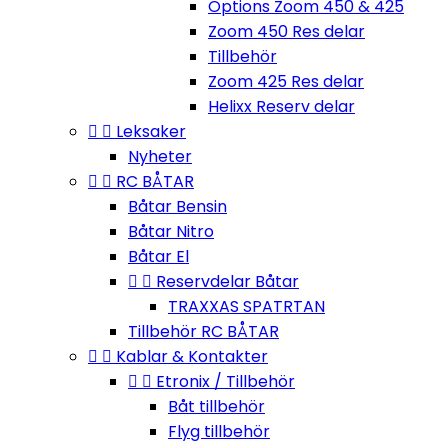
Options Zoom 450 & 425
Zoom 450 Res delar
Tillbehör
Zoom 425 Res delar
Helixx Reserv delar


Leksaker
Nyheter


RC BÅTAR
Båtar Bensin
Båtar Nitro
Båtar El


Reservdelar Båtar
TRAXXAS SPATRTAN
Tillbehör RC BÅTAR


Kablar & Kontakter


Etronix / Tillbehör
Båt tillbehör
Flyg tillbehör