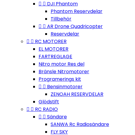


DJI Phantom
Phantom Reservdelar
Tillbehör


AR Drone Quadricopter
Reservdelar


RC MOTORER
EL MOTORER
FARTREGLAGE
Nitro motor Res del
Bränsle Nitromotorer
Programerings kit


Bensinmotorer
ZENOAH RESERVDELAR
Glödstift


RC RADIO


Sändare
SANWA Rc Radiosändare
FLY SKY