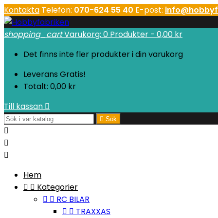
Kontakta
Telefon:
070-624 55 40
E-post:
info@hobbyf
shopping_cart
Varukorg:
0
Produkter - 0,00 kr
Det finns inte fler produkter i din varukorg
Leverans
Gratis!
Totalt:
0,00 kr
Till kassan


Sök



Hem


Kategorier


RC BILAR


TRAXXAS