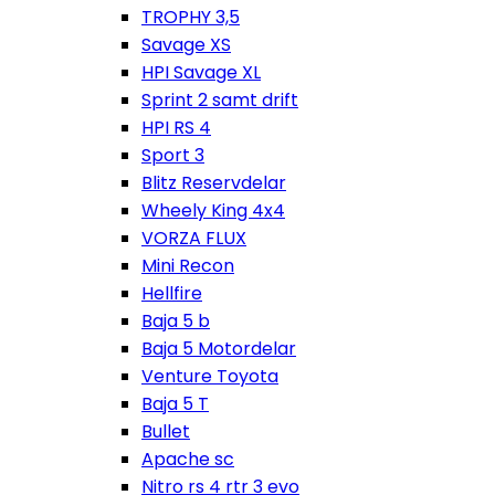
TROPHY 3,5
Savage XS
HPI Savage XL
Sprint 2 samt drift
HPI RS 4
Sport 3
Blitz Reservdelar
Wheely King 4x4
VORZA FLUX
Mini Recon
Hellfire
Baja 5 b
Baja 5 Motordelar
Venture Toyota
Baja 5 T
Bullet
Apache sc
Nitro rs 4 rtr 3 evo