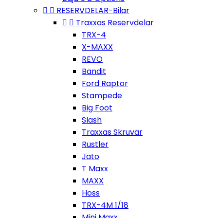


RESERVDELAR-Bilar


Traxxas Reservdelar
TRX-4
X-MAXX
REVO
Bandit
Ford Raptor
Stampede
Big Foot
Slash
Traxxas Skruvar
Rustler
Jato
T Maxx
MAXX
Hoss
TRX-4M 1/18
Mini Maxx