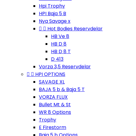
Hpi Trophy
HPI Baja 5 B
Nya Savage x


Hot Bodies Reservdelar
HB Ve 8
HB D 8
HB D 8 T
D 413
Vorza 3,5 Reservdelar


HPI OPTIONS
SAVAGE XL
BAJA 5 b & Baja 5 T
VORZA FLUX
Bullet Mt & St
WR 8 Options
Trophy
E Firestorm
Baja 5 b Options