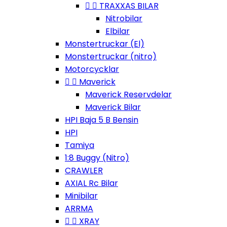


TRAXXAS BILAR
Nitrobilar
Elbilar
Monstertruckar (El)
Monstertruckar (nitro)
Motorcycklar


Maverick
Maverick Reservdelar
Maverick Bilar
HPI Baja 5 B Bensin
HPI
Tamiya
1:8 Buggy (Nitro)
CRAWLER
AXIAL Rc Bilar
Minibilar
ARRMA


XRAY