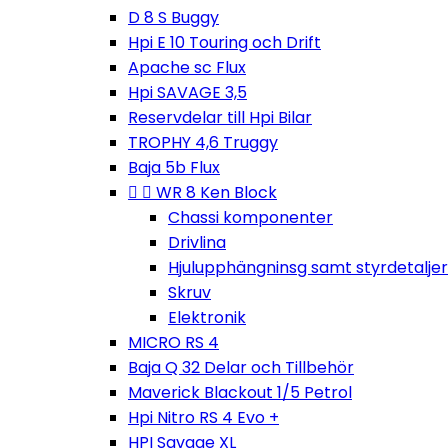
D 8 S Buggy
Hpi E 10 Touring och Drift
Apache sc Flux
Hpi SAVAGE 3,5
Reservdelar till Hpi Bilar
TROPHY 4,6 Truggy
Baja 5b Flux


WR 8 Ken Block
Chassi komponenter
Drivlina
Hjulupphängninsg samt styrdetaljer
Skruv
Elektronik
MICRO RS 4
Baja Q 32 Delar och Tillbehör
Maverick Blackout 1/5 Petrol
Hpi Nitro RS 4 Evo +
HPI Savage XL