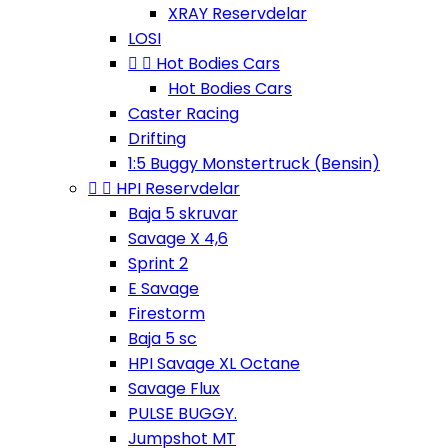
XRAY Reservdelar
LOSI


Hot Bodies Cars
Hot Bodies Cars
Caster Racing
Drifting
1:5 Buggy Monstertruck (Bensin)


HPI Reservdelar
Baja 5 skruvar
Savage X 4,6
Sprint 2
E Savage
Firestorm
Baja 5 sc
HPI Savage XL Octane
Savage Flux
PULSE BUGGY.
Jumpshot MT