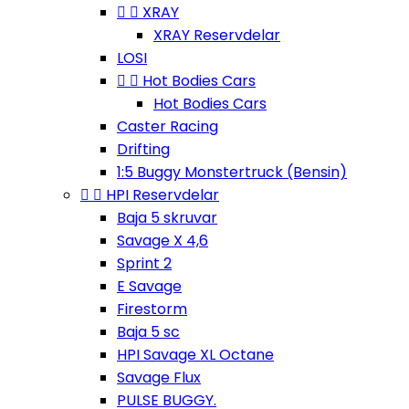


XRAY
XRAY Reservdelar
LOSI


Hot Bodies Cars
Hot Bodies Cars
Caster Racing
Drifting
1:5 Buggy Monstertruck (Bensin)


HPI Reservdelar
Baja 5 skruvar
Savage X 4,6
Sprint 2
E Savage
Firestorm
Baja 5 sc
HPI Savage XL Octane
Savage Flux
PULSE BUGGY.