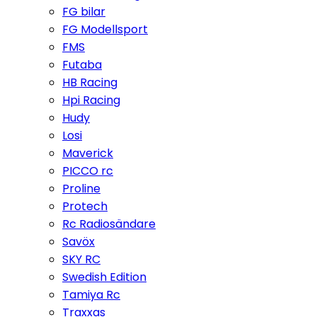
FG bilar
FG Modellsport
FMS
Futaba
HB Racing
Hpi Racing
Hudy
Losi
Maverick
PICCO rc
Proline
Protech
Rc Radiosändare
Savöx
SKY RC
Swedish Edition
Tamiya Rc
Traxxas