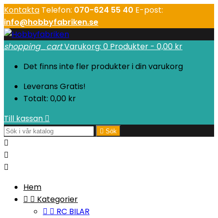
Kontakta
Telefon:
070-624 55 40
E-post:
info@hobbyfabriken.se
shopping_cart
Varukorg:
0
Produkter - 0,00 kr
Det finns inte fler produkter i din varukorg
Leverans
Gratis!
Totalt:
0,00 kr
Till kassan


Sök



Hem


Kategorier


RC BILAR