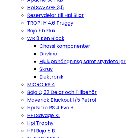
Hpi SAVAGE 3,5
Reservdelar till Hpi Bilar
TROPHY 4,6 Truggy
Baja 5b Flux
WR 8 Ken Block
Chassi komponenter
Drivlina
Hjulupphängninsg samt styrdetaljer
Skruv
Elektronik
MICRO RS 4
Baja Q 32 Delar och Tillbehör
Maverick Blackout 1/5 Petrol
Hpi Nitro RS 4 Evo +
HPI Savage XL
Hpi Trophy
HPI Baja 5 B