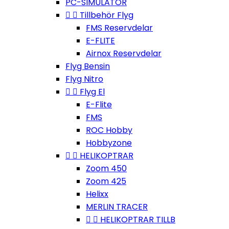
PC-SIMULATOR


Tillbehör Flyg
FMS Reservdelar
E-FLITE
Airnox Reservdelar
Flyg Bensin
Flyg Nitro


Flyg El
E-Flite
FMS
ROC Hobby
Hobbyzone


HELIKOPTRAR
Zoom 450
Zoom 425
Helixx
MERLIN TRACER


HELIKOPTRAR TILLB