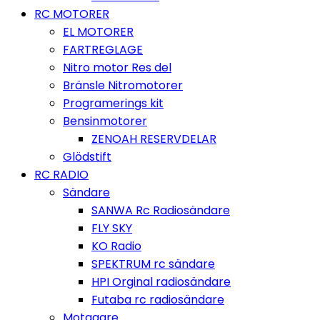
RC MOTORER
EL MOTORER
FARTREGLAGE
Nitro motor Res del
Bränsle Nitromotorer
Programerings kit
Bensinmotorer
ZENOAH RESERVDELAR
Glödstift
RC RADIO
Sändare
SANWA Rc Radiosändare
FLY SKY
KO Radio
SPEKTRUM rc sändare
HPI Orginal radiosändare
Futaba rc radiosändare
Motagare