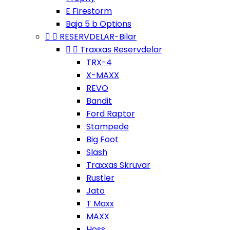
E Firestorm
Baja 5 b Options


RESERVDELAR-Bilar


Traxxas Reservdelar
TRX-4
X-MAXX
REVO
Bandit
Ford Raptor
Stampede
Big Foot
Slash
Traxxas Skruvar
Rustler
Jato
T Maxx
MAXX
Hoss