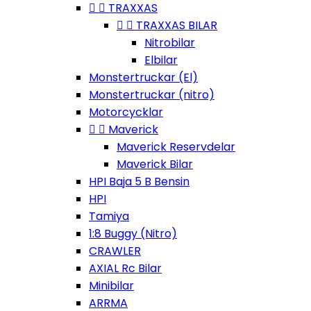


TRAXXAS


TRAXXAS BILAR
Nitrobilar
Elbilar
Monstertruckar (El)
Monstertruckar (nitro)
Motorcycklar


Maverick
Maverick Reservdelar
Maverick Bilar
HPI Baja 5 B Bensin
HPI
Tamiya
1:8 Buggy (Nitro)
CRAWLER
AXIAL Rc Bilar
Minibilar
ARRMA