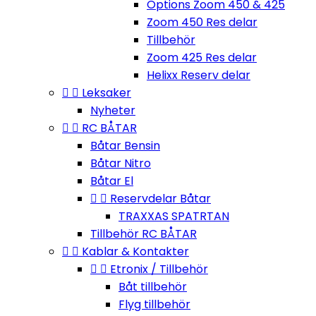
Options Zoom 450 & 425
Zoom 450 Res delar
Tillbehör
Zoom 425 Res delar
Helixx Reserv delar


Leksaker
Nyheter


RC BÅTAR
Båtar Bensin
Båtar Nitro
Båtar El


Reservdelar Båtar
TRAXXAS SPATRTAN
Tillbehör RC BÅTAR


Kablar & Kontakter


Etronix / Tillbehör
Båt tillbehör
Flyg tillbehör