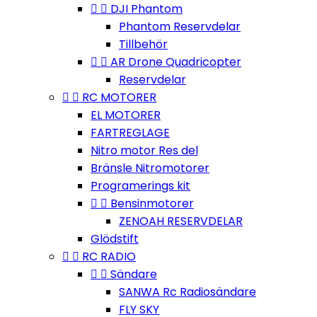


DJI Phantom
Phantom Reservdelar
Tillbehör


AR Drone Quadricopter
Reservdelar


RC MOTORER
EL MOTORER
FARTREGLAGE
Nitro motor Res del
Bränsle Nitromotorer
Programerings kit


Bensinmotorer
ZENOAH RESERVDELAR
Glödstift


RC RADIO


Sändare
SANWA Rc Radiosändare
FLY SKY