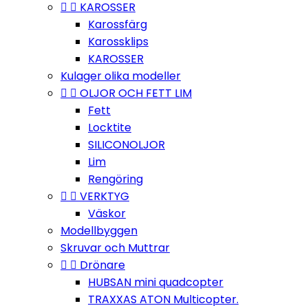


KAROSSER
Karossfärg
Karossklips
KAROSSER
Kulager olika modeller


OLJOR OCH FETT LIM
Fett
Locktite
SILICONOLJOR
Lim
Rengöring


VERKTYG
Väskor
Modellbyggen
Skruvar och Muttrar


Drönare
HUBSAN mini quadcopter
TRAXXAS ATON Multicopter.