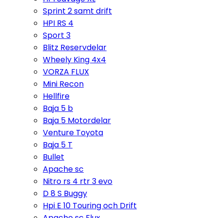
Sprint 2 samt drift
HPI RS 4
Sport 3
Blitz Reservdelar
Wheely King 4x4
VORZA FLUX
Mini Recon
Hellfire
Baja 5 b
Baja 5 Motordelar
Venture Toyota
Baja 5 T
Bullet
Apache sc
Nitro rs 4 rtr 3 evo
D 8 S Buggy
Hpi E 10 Touring och Drift
Apache sc Flux