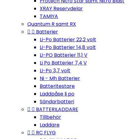
Protech Nitro Star samt Nitro Blast
XRAY Reservdelar
TAMIYA
Quantum R samt RX


Batterier
Li-Po Batterier 22,2 volt
Li-Po Batterier 14,8 volt
Li-PO Batterier 11,1 V
Li Po Batterier 7,4 V
Li-Po 3,7 volt
Ni - Mh Batterier
Batteritestare
Laddpåse li po
Sändarbatteri


BATTERILADDARE
Tillbehör
Laddare


RC FLYG