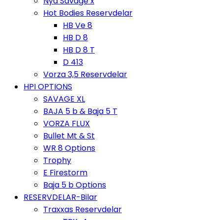
Nya Savage x
Hot Bodies Reservdelar
HB Ve 8
HB D 8
HB D 8 T
D 413
Vorza 3,5 Reservdelar
HPI OPTIONS
SAVAGE XL
BAJA 5 b & Baja 5 T
VORZA FLUX
Bullet Mt & St
WR 8 Options
Trophy
E Firestorm
Baja 5 b Options
RESERVDELAR-Bilar
Traxxas Reservdelar