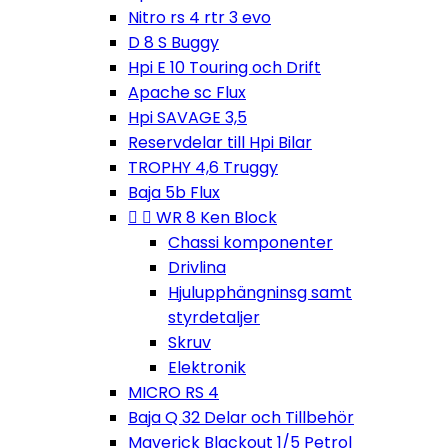
Nitro rs 4 rtr 3 evo
D 8 S Buggy
Hpi E 10 Touring och Drift
Apache sc Flux
Hpi SAVAGE 3,5
Reservdelar till Hpi Bilar
TROPHY 4,6 Truggy
Baja 5b Flux


WR 8 Ken Block
Chassi komponenter
Drivlina
Hjulupphängninsg samt
styrdetaljer
Skruv
Elektronik
MICRO RS 4
Baja Q 32 Delar och Tillbehör
Maverick Blackout 1/5 Petrol