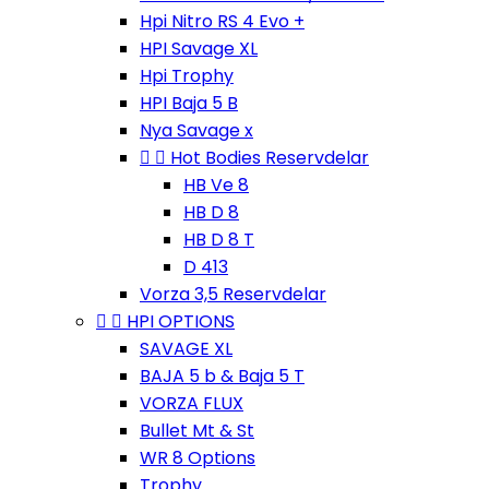
Hpi Nitro RS 4 Evo +
HPI Savage XL
Hpi Trophy
HPI Baja 5 B
Nya Savage x


Hot Bodies Reservdelar
HB Ve 8
HB D 8
HB D 8 T
D 413
Vorza 3,5 Reservdelar


HPI OPTIONS
SAVAGE XL
BAJA 5 b & Baja 5 T
VORZA FLUX
Bullet Mt & St
WR 8 Options
Trophy