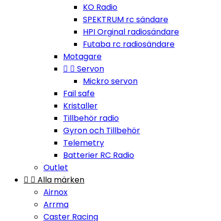
KO Radio
SPEKTRUM rc sändare
HPI Orginal radiosändare
Futaba rc radiosändare
Motagare


Servon
Mickro servon
Fail safe
Kristaller
Tillbehör radio
Gyron och Tillbehör
Telemetry
Batterier RC Radio
Outlet


Alla märken
Airnox
Arrma
Caster Racing