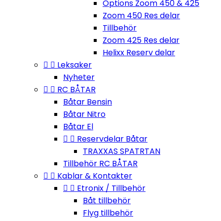
Options Zoom 450 & 425
Zoom 450 Res delar
Tillbehör
Zoom 425 Res delar
Helixx Reserv delar


Leksaker
Nyheter


RC BÅTAR
Båtar Bensin
Båtar Nitro
Båtar El


Reservdelar Båtar
TRAXXAS SPATRTAN
Tillbehör RC BÅTAR


Kablar & Kontakter


Etronix / Tillbehör
Båt tillbehör
Flyg tillbehör