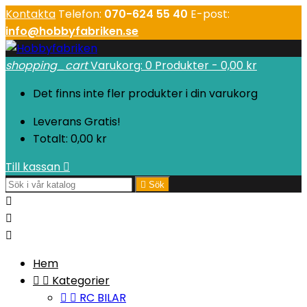
Kontakta
Telefon:
070-624 55 40
E-post:
info@hobbyfabriken.se
shopping_cart
Varukorg:
0
Produkter - 0,00 kr
Det finns inte fler produkter i din varukorg
Leverans
Gratis!
Totalt:
0,00 kr
Till kassan


Sök



Hem


Kategorier


RC BILAR