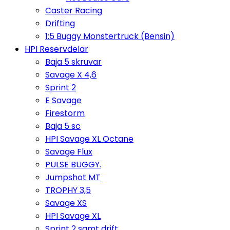
Caster Racing
Drifting
1:5 Buggy Monstertruck (Bensin)
HPI Reservdelar
Baja 5 skruvar
Savage X 4,6
Sprint 2
E Savage
Firestorm
Baja 5 sc
HPI Savage XL Octane
Savage Flux
PULSE BUGGY.
Jumpshot MT
TROPHY 3,5
Savage XS
HPI Savage XL
Sprint 2 samt drift