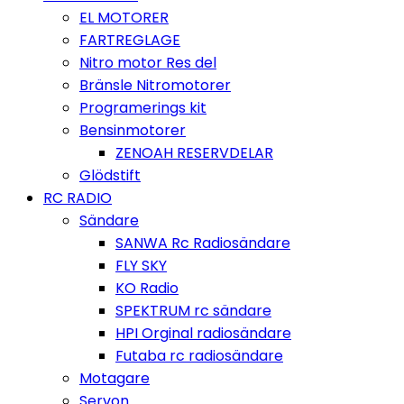
EL MOTORER
FARTREGLAGE
Nitro motor Res del
Bränsle Nitromotorer
Programerings kit
Bensinmotorer
ZENOAH RESERVDELAR
Glödstift
RC RADIO
Sändare
SANWA Rc Radiosändare
FLY SKY
KO Radio
SPEKTRUM rc sändare
HPI Orginal radiosändare
Futaba rc radiosändare
Motagare
Servon