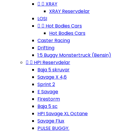


XRAY
XRAY Reservdelar
LOSI


Hot Bodies Cars
Hot Bodies Cars
Caster Racing
Drifting
1:5 Buggy Monstertruck (Bensin)


HPI Reservdelar
Baja 5 skruvar
Savage X 4,6
Sprint 2
E Savage
Firestorm
Baja 5 sc
HPI Savage XL Octane
Savage Flux
PULSE BUGGY.