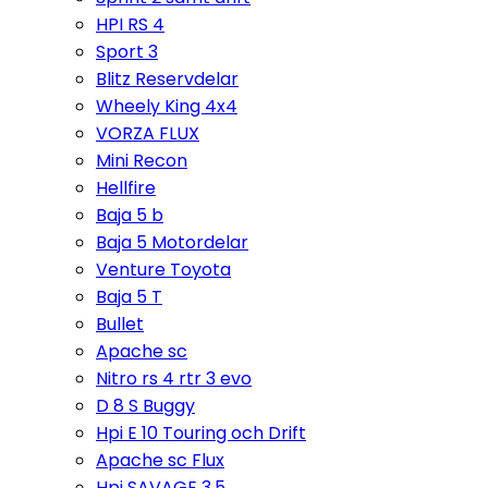
HPI RS 4
Sport 3
Blitz Reservdelar
Wheely King 4x4
VORZA FLUX
Mini Recon
Hellfire
Baja 5 b
Baja 5 Motordelar
Venture Toyota
Baja 5 T
Bullet
Apache sc
Nitro rs 4 rtr 3 evo
D 8 S Buggy
Hpi E 10 Touring och Drift
Apache sc Flux
Hpi SAVAGE 3,5