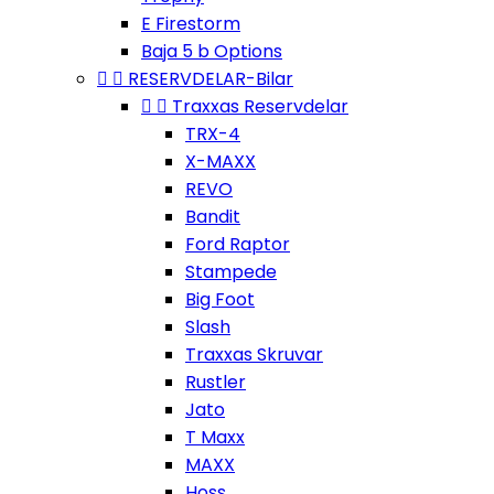
E Firestorm
Baja 5 b Options


RESERVDELAR-Bilar


Traxxas Reservdelar
TRX-4
X-MAXX
REVO
Bandit
Ford Raptor
Stampede
Big Foot
Slash
Traxxas Skruvar
Rustler
Jato
T Maxx
MAXX
Hoss