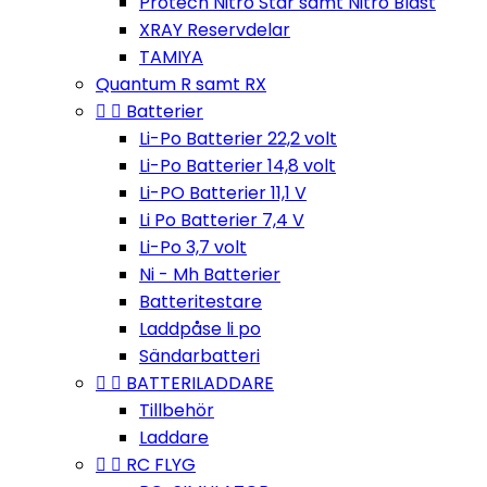
Protech Nitro Star samt Nitro Blast
XRAY Reservdelar
TAMIYA
Quantum R samt RX


Batterier
Li-Po Batterier 22,2 volt
Li-Po Batterier 14,8 volt
Li-PO Batterier 11,1 V
Li Po Batterier 7,4 V
Li-Po 3,7 volt
Ni - Mh Batterier
Batteritestare
Laddpåse li po
Sändarbatteri


BATTERILADDARE
Tillbehör
Laddare


RC FLYG