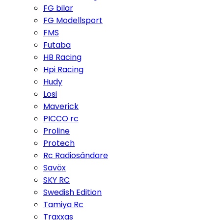
FG bilar
FG Modellsport
FMS
Futaba
HB Racing
Hpi Racing
Hudy
Losi
Maverick
PICCO rc
Proline
Protech
Rc Radiosändare
Savöx
SKY RC
Swedish Edition
Tamiya Rc
Traxxas