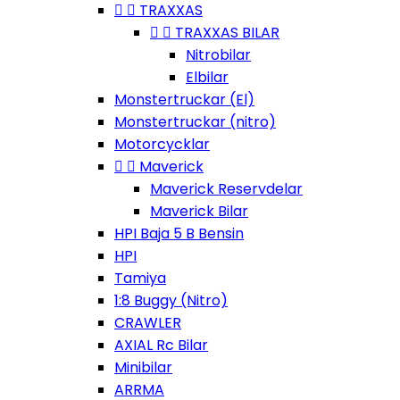


TRAXXAS


TRAXXAS BILAR
Nitrobilar
Elbilar
Monstertruckar (El)
Monstertruckar (nitro)
Motorcycklar


Maverick
Maverick Reservdelar
Maverick Bilar
HPI Baja 5 B Bensin
HPI
Tamiya
1:8 Buggy (Nitro)
CRAWLER
AXIAL Rc Bilar
Minibilar
ARRMA