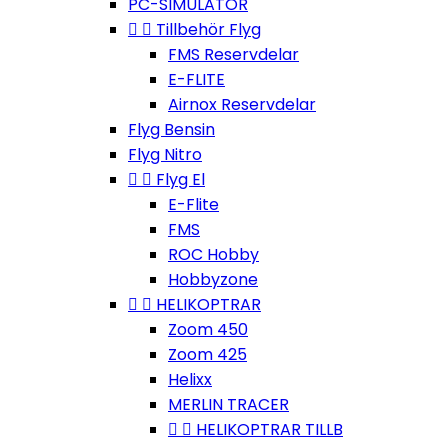
PC-SIMULATOR


Tillbehör Flyg
FMS Reservdelar
E-FLITE
Airnox Reservdelar
Flyg Bensin
Flyg Nitro


Flyg El
E-Flite
FMS
ROC Hobby
Hobbyzone


HELIKOPTRAR
Zoom 450
Zoom 425
Helixx
MERLIN TRACER


HELIKOPTRAR TILLB