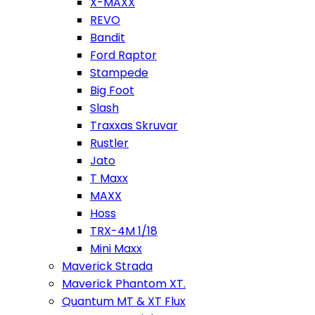
X-MAXX
REVO
Bandit
Ford Raptor
Stampede
Big Foot
Slash
Traxxas Skruvar
Rustler
Jato
T Maxx
MAXX
Hoss
TRX-4M 1/18
Mini Maxx
Maverick Strada
Maverick Phantom XT.
Quantum MT & XT Flux