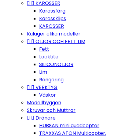


KAROSSER
Karossfärg
Karossklips
KAROSSER
Kulager olika modeller


OLJOR OCH FETT LIM
Fett
Locktite
SILICONOLJOR
Lim
Rengöring


VERKTYG
Väskor
Modellbyggen
Skruvar och Muttrar


Drönare
HUBSAN mini quadcopter
TRAXXAS ATON Multicopter.