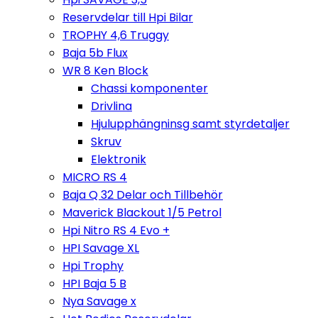
Reservdelar till Hpi Bilar
TROPHY 4,6 Truggy
Baja 5b Flux
WR 8 Ken Block
Chassi komponenter
Drivlina
Hjulupphängninsg samt styrdetaljer
Skruv
Elektronik
MICRO RS 4
Baja Q 32 Delar och Tillbehör
Maverick Blackout 1/5 Petrol
Hpi Nitro RS 4 Evo +
HPI Savage XL
Hpi Trophy
HPI Baja 5 B
Nya Savage x