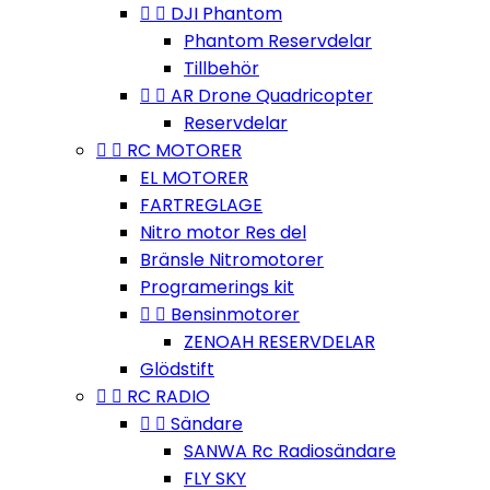


DJI Phantom
Phantom Reservdelar
Tillbehör


AR Drone Quadricopter
Reservdelar


RC MOTORER
EL MOTORER
FARTREGLAGE
Nitro motor Res del
Bränsle Nitromotorer
Programerings kit


Bensinmotorer
ZENOAH RESERVDELAR
Glödstift


RC RADIO


Sändare
SANWA Rc Radiosändare
FLY SKY