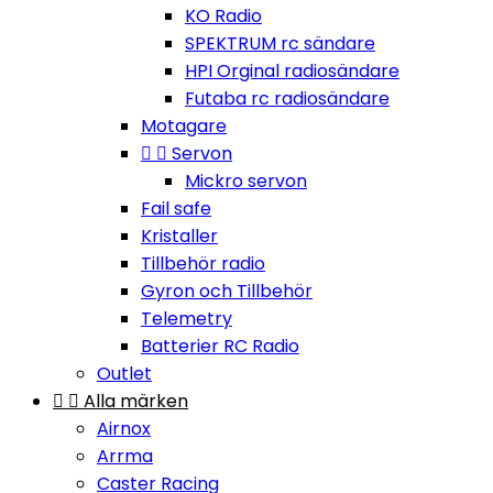
KO Radio
SPEKTRUM rc sändare
HPI Orginal radiosändare
Futaba rc radiosändare
Motagare


Servon
Mickro servon
Fail safe
Kristaller
Tillbehör radio
Gyron och Tillbehör
Telemetry
Batterier RC Radio
Outlet


Alla märken
Airnox
Arrma
Caster Racing