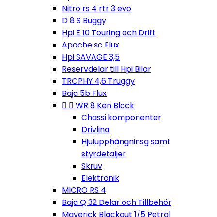
Nitro rs 4 rtr 3 evo
D 8 S Buggy
Hpi E 10 Touring och Drift
Apache sc Flux
Hpi SAVAGE 3,5
Reservdelar till Hpi Bilar
TROPHY 4,6 Truggy
Baja 5b Flux


WR 8 Ken Block
Chassi komponenter
Drivlina
Hjulupphängninsg samt
styrdetaljer
Skruv
Elektronik
MICRO RS 4
Baja Q 32 Delar och Tillbehör
Maverick Blackout 1/5 Petrol