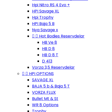
Hpi Nitro RS 4 Evo +
HPI Savage XL
Hpi Trophy
HPI Baja 5 B
Nya Savage x


Hot Bodies Reservdelar
HB Ve 8
HB D 8
HB D 8 T
D 413
Vorza 3,5 Reservdelar


HPI OPTIONS
SAVAGE XL
BAJA 5 b & Baja 5 T
VORZA FLUX
Bullet Mt & St
WR 8 Options
Trophy