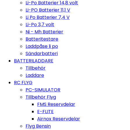
Li-Po Batterier 14,8 volt
Li-PO Batterier 11,1 V
Li Po Batterier 7,4 V
Li-Po 3,7 volt
Ni - Mh Batterier
Batteritestare
Laddpåse li po
Sändarbatteri
BATTERILADDARE
Tillbehör
Laddare
RC FLYG
PC-SIMULATOR
Tillbehör Flyg
FMS Reservdelar
E-FLITE
Airnox Reservdelar
Flyg Bensin