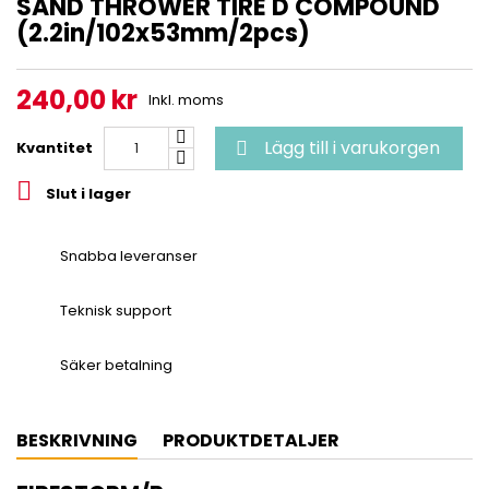
SAND THROWER TIRE D COMPOUND
(2.2in/102x53mm/2pcs)
240,00 kr
Inkl. moms
Lägg till i varukorgen
Kvantitet


Slut i lager
Snabba leveranser
Teknisk support
Säker betalning
BESKRIVNING
PRODUKTDETALJER