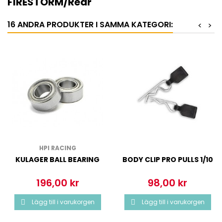
FIRESTORM/Rear
16 ANDRA PRODUKTER I SAMMA KATEGORI:
<
>
HPI RACING
KULAGER BALL BEARING
BODY CLIP PRO PULLS 1/10
196,00 kr
98,00 kr
Pris
Pris
Lägg till i varukorgen
Lägg till i varukorgen

