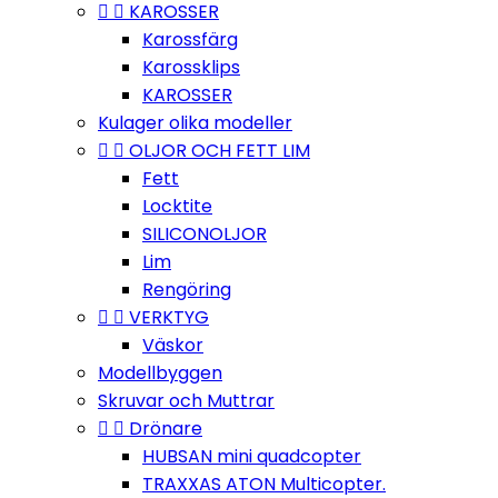


KAROSSER
Karossfärg
Karossklips
KAROSSER
Kulager olika modeller


OLJOR OCH FETT LIM
Fett
Locktite
SILICONOLJOR
Lim
Rengöring


VERKTYG
Väskor
Modellbyggen
Skruvar och Muttrar


Drönare
HUBSAN mini quadcopter
TRAXXAS ATON Multicopter.