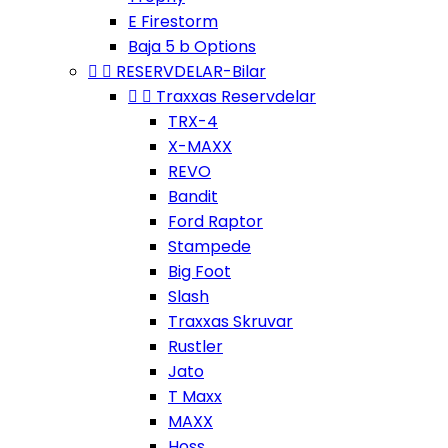
E Firestorm
Baja 5 b Options


RESERVDELAR-Bilar


Traxxas Reservdelar
TRX-4
X-MAXX
REVO
Bandit
Ford Raptor
Stampede
Big Foot
Slash
Traxxas Skruvar
Rustler
Jato
T Maxx
MAXX
Hoss