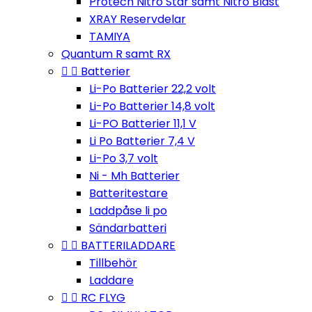
Protech Nitro Star samt Nitro Blast
XRAY Reservdelar
TAMIYA
Quantum R samt RX


Batterier
Li-Po Batterier 22,2 volt
Li-Po Batterier 14,8 volt
Li-PO Batterier 11,1 V
Li Po Batterier 7,4 V
Li-Po 3,7 volt
Ni - Mh Batterier
Batteritestare
Laddpåse li po
Sändarbatteri


BATTERILADDARE
Tillbehör
Laddare


RC FLYG