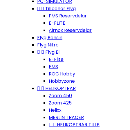
PC-SIMULATOR


Tillbehör Flyg
FMS Reservdelar
E-FLITE
Airnox Reservdelar
Flyg Bensin
Flyg Nitro


Flyg El
E-Flite
FMS
ROC Hobby
Hobbyzone


HELIKOPTRAR
Zoom 450
Zoom 425
Helixx
MERLIN TRACER


HELIKOPTRAR TILLB