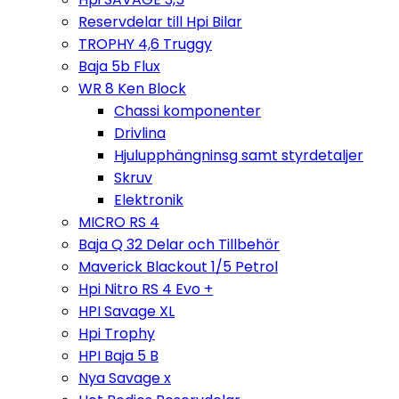
Reservdelar till Hpi Bilar
TROPHY 4,6 Truggy
Baja 5b Flux
WR 8 Ken Block
Chassi komponenter
Drivlina
Hjulupphängninsg samt styrdetaljer
Skruv
Elektronik
MICRO RS 4
Baja Q 32 Delar och Tillbehör
Maverick Blackout 1/5 Petrol
Hpi Nitro RS 4 Evo +
HPI Savage XL
Hpi Trophy
HPI Baja 5 B
Nya Savage x