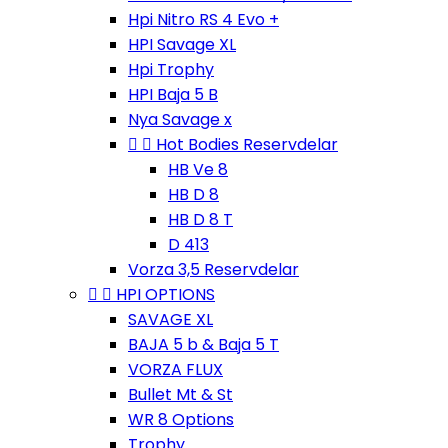
Hpi Nitro RS 4 Evo +
HPI Savage XL
Hpi Trophy
HPI Baja 5 B
Nya Savage x


Hot Bodies Reservdelar
HB Ve 8
HB D 8
HB D 8 T
D 413
Vorza 3,5 Reservdelar


HPI OPTIONS
SAVAGE XL
BAJA 5 b & Baja 5 T
VORZA FLUX
Bullet Mt & St
WR 8 Options
Trophy