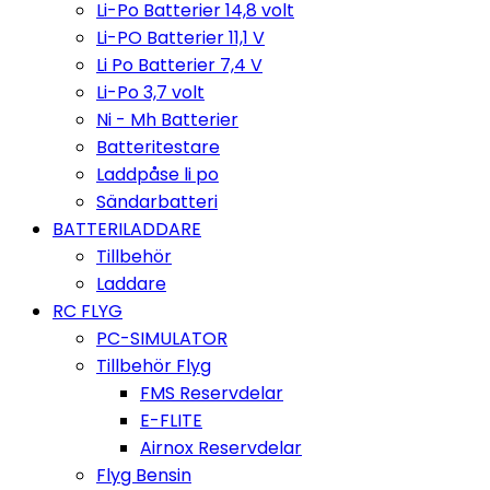
Li-Po Batterier 14,8 volt
Li-PO Batterier 11,1 V
Li Po Batterier 7,4 V
Li-Po 3,7 volt
Ni - Mh Batterier
Batteritestare
Laddpåse li po
Sändarbatteri
BATTERILADDARE
Tillbehör
Laddare
RC FLYG
PC-SIMULATOR
Tillbehör Flyg
FMS Reservdelar
E-FLITE
Airnox Reservdelar
Flyg Bensin