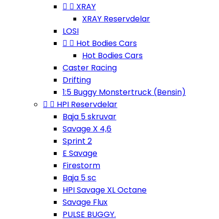


XRAY
XRAY Reservdelar
LOSI


Hot Bodies Cars
Hot Bodies Cars
Caster Racing
Drifting
1:5 Buggy Monstertruck (Bensin)


HPI Reservdelar
Baja 5 skruvar
Savage X 4,6
Sprint 2
E Savage
Firestorm
Baja 5 sc
HPI Savage XL Octane
Savage Flux
PULSE BUGGY.