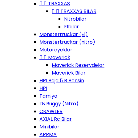


TRAXXAS


TRAXXAS BILAR
Nitrobilar
Elbilar
Monstertruckar (El)
Monstertruckar (nitro)
Motorcycklar


Maverick
Maverick Reservdelar
Maverick Bilar
HPI Baja 5 B Bensin
HPI
Tamiya
1:8 Buggy (Nitro)
CRAWLER
AXIAL Rc Bilar
Minibilar
ARRMA