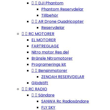


DJI Phantom
Phantom Reservdelar
Tillbehör


AR Drone Quadricopter
Reservdelar


RC MOTORER
EL MOTORER
FARTREGLAGE
Nitro motor Res del
Bränsle Nitromotorer
Programerings kit


Bensinmotorer
ZENOAH RESERVDELAR
Glödstift


RC RADIO


Sändare
SANWA Rc Radiosändare
FLY SKY