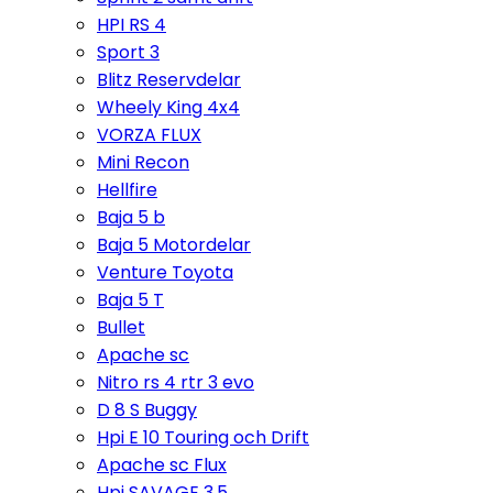
HPI RS 4
Sport 3
Blitz Reservdelar
Wheely King 4x4
VORZA FLUX
Mini Recon
Hellfire
Baja 5 b
Baja 5 Motordelar
Venture Toyota
Baja 5 T
Bullet
Apache sc
Nitro rs 4 rtr 3 evo
D 8 S Buggy
Hpi E 10 Touring och Drift
Apache sc Flux
Hpi SAVAGE 3,5