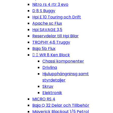
Nitro rs 4 rtr 3 evo
D 8 S Buggy
Hpi E 10 Touring och Drift
Apache sc Flux
Hpi SAVAGE 3,5
Reservdelar till Hpi Bilar
TROPHY 4,6 Truggy
Baja 5b Flux


WR 8 Ken Block
Chassi komponenter
Drivlina
Hjulupphängninsg samt
styrdetaljer
Skruv
Elektronik
MICRO RS 4
Baja Q 32 Delar och Tillbehör
Maverick Blackout 1/5 Petrol