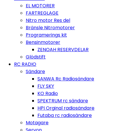
EL MOTORER
FARTREGLAGE
Nitro motor Res del
Bränsle Nitromotorer
Programerings kit
Bensinmotorer
ZENOAH RESERVDELAR
Glödstift
RC RADIO
Sändare
SANWA Rc Radiosändare
FLY SKY
KO Radio
SPEKTRUM rc sändare
HPI Orginal radiosändare
Futaba rc radiosändare
Motagare
Servon