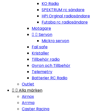
KO Radio
SPEKTRUM rc sändare
HPI Orginal radiosändare
Futaba rc radiosändare
Motagare


Servon
Mickro servon
Fail safe
Kristaller
Tillbehör radio
Gyron och Tillbehör
Telemetry
Batterier RC Radio
Outlet


Alla märken
Airnox
Arrma
Caster Racing