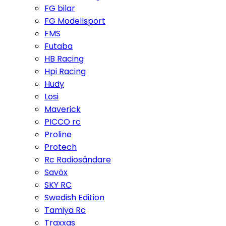
FG bilar
FG Modellsport
FMS
Futaba
HB Racing
Hpi Racing
Hudy
Losi
Maverick
PICCO rc
Proline
Protech
Rc Radiosändare
Savöx
SKY RC
Swedish Edition
Tamiya Rc
Traxxas