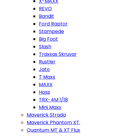
X-MAXX
REVO
Bandit
Ford Raptor
Stampede
Big Foot
Slash
Traxxas Skruvar
Rustler
Jato
T Maxx
MAXX
Hoss
TRX-4M 1/18
Mini Maxx
Maverick Strada
Maverick Phantom XT.
Quantum MT & XT Flux