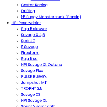
Caster Racing
Drifting
1:5 Buggy Monstertruck (Bensin)
HPI Reservdelar
Baja 5 skruvar
Savage X 4,6
Sprint 2
E Savage
Firestorm
Baja 5 sc
HPI Savage XL Octane
Savage Flux
PULSE BUGGY.
Jumpshot MT
TROPHY 3,5
Savage XS
HPI Savage XL
Sprint 2 samt drift