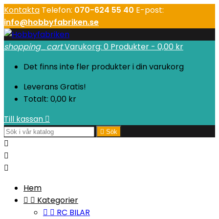
Kontakta
Telefon:
070-624 55 40
E-post:
info@hobbyfabriken.se
shopping_cart
Varukorg:
0
Produkter - 0,00 kr
Det finns inte fler produkter i din varukorg
Leverans
Gratis!
Totalt:
0,00 kr
Till kassan


Sök



Hem


Kategorier


RC BILAR