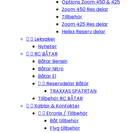
Options Zoom 450 & 425
Zoom 450 Res delar
Tillbehör
Zoom 425 Res delar
Helixx Reserv delar


Leksaker
Nyheter


RC BÅTAR
Båtar Bensin
Båtar Nitro
Båtar El


Reservdelar Båtar
TRAXXAS SPATRTAN
Tillbehör RC BÅTAR


Kablar & Kontakter


Etronix / Tillbehör
Båt tillbehör
Flyg tillbehör