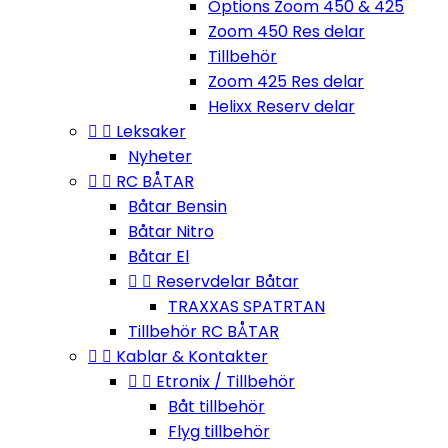
Options Zoom 450 & 425
Zoom 450 Res delar
Tillbehör
Zoom 425 Res delar
Helixx Reserv delar


Leksaker
Nyheter


RC BÅTAR
Båtar Bensin
Båtar Nitro
Båtar El


Reservdelar Båtar
TRAXXAS SPATRTAN
Tillbehör RC BÅTAR


Kablar & Kontakter


Etronix / Tillbehör
Båt tillbehör
Flyg tillbehör