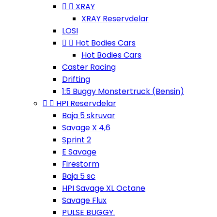


XRAY
XRAY Reservdelar
LOSI


Hot Bodies Cars
Hot Bodies Cars
Caster Racing
Drifting
1:5 Buggy Monstertruck (Bensin)


HPI Reservdelar
Baja 5 skruvar
Savage X 4,6
Sprint 2
E Savage
Firestorm
Baja 5 sc
HPI Savage XL Octane
Savage Flux
PULSE BUGGY.