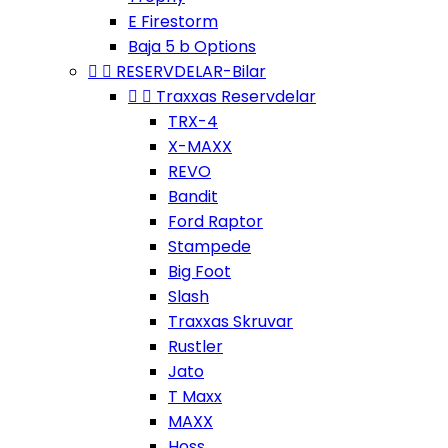
E Firestorm
Baja 5 b Options


RESERVDELAR-Bilar


Traxxas Reservdelar
TRX-4
X-MAXX
REVO
Bandit
Ford Raptor
Stampede
Big Foot
Slash
Traxxas Skruvar
Rustler
Jato
T Maxx
MAXX
Hoss