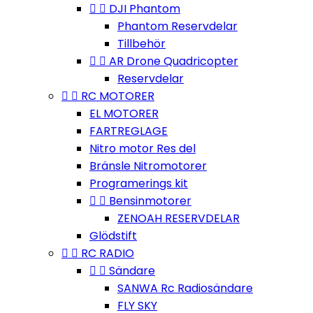


DJI Phantom
Phantom Reservdelar
Tillbehör


AR Drone Quadricopter
Reservdelar


RC MOTORER
EL MOTORER
FARTREGLAGE
Nitro motor Res del
Bränsle Nitromotorer
Programerings kit


Bensinmotorer
ZENOAH RESERVDELAR
Glödstift


RC RADIO


Sändare
SANWA Rc Radiosändare
FLY SKY