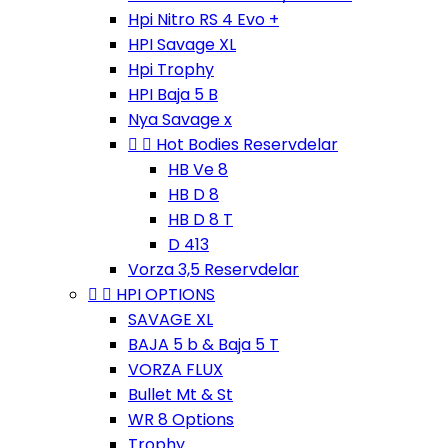
Hpi Nitro RS 4 Evo +
HPI Savage XL
Hpi Trophy
HPI Baja 5 B
Nya Savage x


Hot Bodies Reservdelar
HB Ve 8
HB D 8
HB D 8 T
D 413
Vorza 3,5 Reservdelar


HPI OPTIONS
SAVAGE XL
BAJA 5 b & Baja 5 T
VORZA FLUX
Bullet Mt & St
WR 8 Options
Trophy