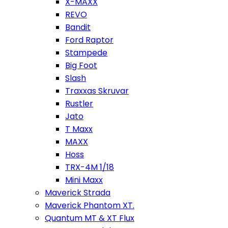
X-MAXX
REVO
Bandit
Ford Raptor
Stampede
Big Foot
Slash
Traxxas Skruvar
Rustler
Jato
T Maxx
MAXX
Hoss
TRX-4M 1/18
Mini Maxx
Maverick Strada
Maverick Phantom XT.
Quantum MT & XT Flux