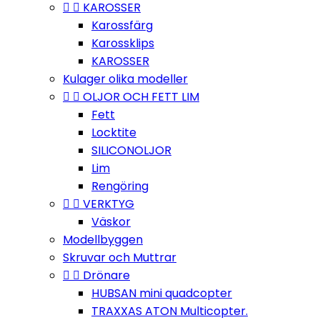


KAROSSER
Karossfärg
Karossklips
KAROSSER
Kulager olika modeller


OLJOR OCH FETT LIM
Fett
Locktite
SILICONOLJOR
Lim
Rengöring


VERKTYG
Väskor
Modellbyggen
Skruvar och Muttrar


Drönare
HUBSAN mini quadcopter
TRAXXAS ATON Multicopter.