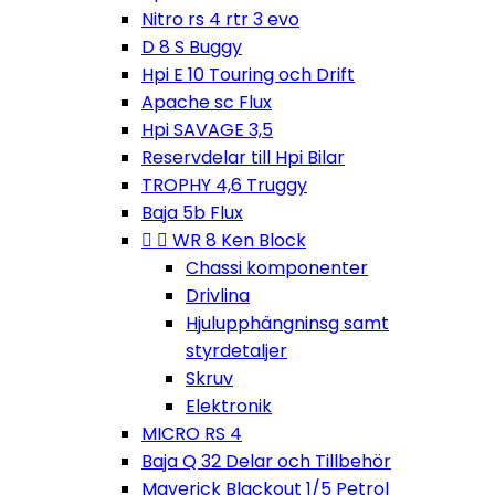
Nitro rs 4 rtr 3 evo
D 8 S Buggy
Hpi E 10 Touring och Drift
Apache sc Flux
Hpi SAVAGE 3,5
Reservdelar till Hpi Bilar
TROPHY 4,6 Truggy
Baja 5b Flux


WR 8 Ken Block
Chassi komponenter
Drivlina
Hjulupphängninsg samt
styrdetaljer
Skruv
Elektronik
MICRO RS 4
Baja Q 32 Delar och Tillbehör
Maverick Blackout 1/5 Petrol