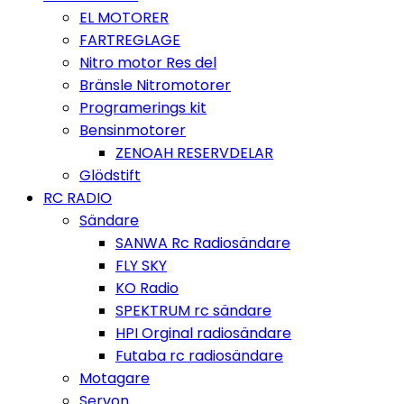
EL MOTORER
FARTREGLAGE
Nitro motor Res del
Bränsle Nitromotorer
Programerings kit
Bensinmotorer
ZENOAH RESERVDELAR
Glödstift
RC RADIO
Sändare
SANWA Rc Radiosändare
FLY SKY
KO Radio
SPEKTRUM rc sändare
HPI Orginal radiosändare
Futaba rc radiosändare
Motagare
Servon