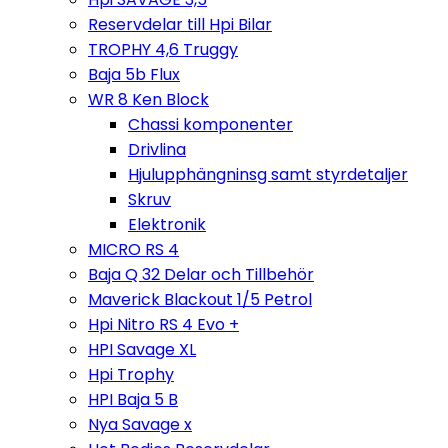
Reservdelar till Hpi Bilar
TROPHY 4,6 Truggy
Baja 5b Flux
WR 8 Ken Block
Chassi komponenter
Drivlina
Hjulupphängninsg samt styrdetaljer
Skruv
Elektronik
MICRO RS 4
Baja Q 32 Delar och Tillbehör
Maverick Blackout 1/5 Petrol
Hpi Nitro RS 4 Evo +
HPI Savage XL
Hpi Trophy
HPI Baja 5 B
Nya Savage x