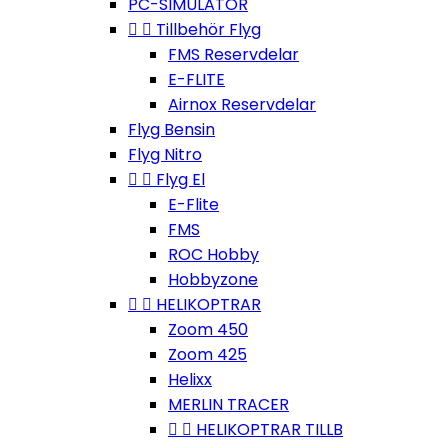
PC-SIMULATOR


Tillbehör Flyg
FMS Reservdelar
E-FLITE
Airnox Reservdelar
Flyg Bensin
Flyg Nitro


Flyg El
E-Flite
FMS
ROC Hobby
Hobbyzone


HELIKOPTRAR
Zoom 450
Zoom 425
Helixx
MERLIN TRACER


HELIKOPTRAR TILLB