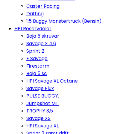
Caster Racing
Drifting
1:5 Buggy Monstertruck (Bensin)
HPI Reservdelar
Baja 5 skruvar
Savage X 4,6
Sprint 2
E Savage
Firestorm
Baja 5 sc
HPI Savage XL Octane
Savage Flux
PULSE BUGGY.
Jumpshot MT
TROPHY 3,5
Savage XS
HPI Savage XL
Sprint 2 samt drift