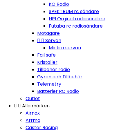
KO Radio
SPEKTRUM rc sändare
HPI Orginal radiosändare
Futaba rc radiosändare
Motagare


Servon
Mickro servon
Fail safe
Kristaller
Tillbehör radio
Gyron och Tillbehör
Telemetry
Batterier RC Radio
Outlet


Alla märken
Airnox
Arrma
Caster Racing