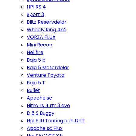
HPI RS 4
Sport 3
Blitz Reservdelar
Wheely King 4x4
VORZA FLUX
Mini Recon
Hellfire
Baja 5 b
Baja 5 Motordelar
Venture Toyota
Baja 5 T
Bullet
Apache sc
Nitro rs 4 rtr 3 evo
D 8 S Buggy
Hpi E 10 Touring och Drift
Apache sc Flux
Hpi SAVAGE 3,5