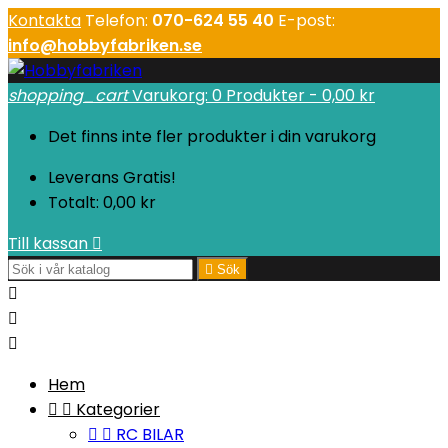
Kontakta
Telefon:
070-624 55 40
E-post:
info@hobbyfabriken.se
shopping_cart
Varukorg:
0
Produkter - 0,00 kr
Det finns inte fler produkter i din varukorg
Leverans
Gratis!
Totalt:
0,00 kr
Till kassan


Sök



Hem


Kategorier


RC BILAR