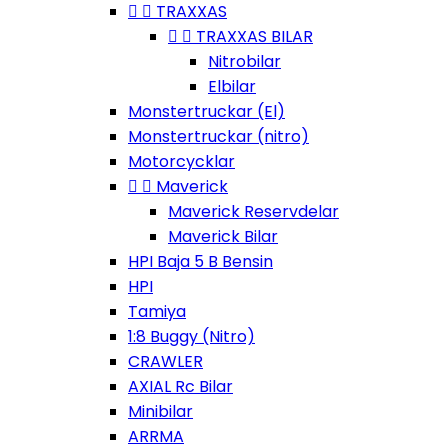


TRAXXAS


TRAXXAS BILAR
Nitrobilar
Elbilar
Monstertruckar (El)
Monstertruckar (nitro)
Motorcycklar


Maverick
Maverick Reservdelar
Maverick Bilar
HPI Baja 5 B Bensin
HPI
Tamiya
1:8 Buggy (Nitro)
CRAWLER
AXIAL Rc Bilar
Minibilar
ARRMA