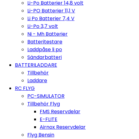
Li-Po Batterier 14,8 volt
Li-PO Batterier 11,1 V
Li Po Batterier 7,4 V
Li-Po 3,7 volt
Ni - Mh Batterier
Batteritestare
Laddpåse li po
Sändarbatteri
BATTERILADDARE
Tillbehör
Laddare
RC FLYG
PC-SIMULATOR
Tillbehör Flyg
FMS Reservdelar
E-FLITE
Airnox Reservdelar
Flyg Bensin