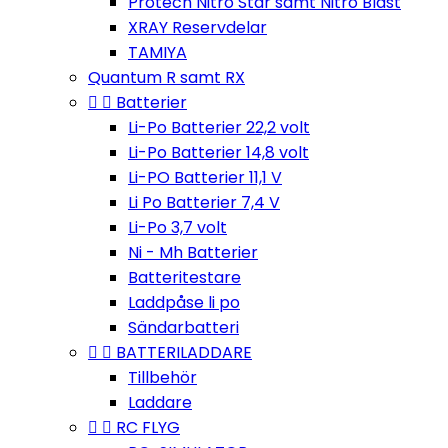
Protech Nitro Star samt Nitro Blast
XRAY Reservdelar
TAMIYA
Quantum R samt RX


Batterier
Li-Po Batterier 22,2 volt
Li-Po Batterier 14,8 volt
Li-PO Batterier 11,1 V
Li Po Batterier 7,4 V
Li-Po 3,7 volt
Ni - Mh Batterier
Batteritestare
Laddpåse li po
Sändarbatteri


BATTERILADDARE
Tillbehör
Laddare


RC FLYG