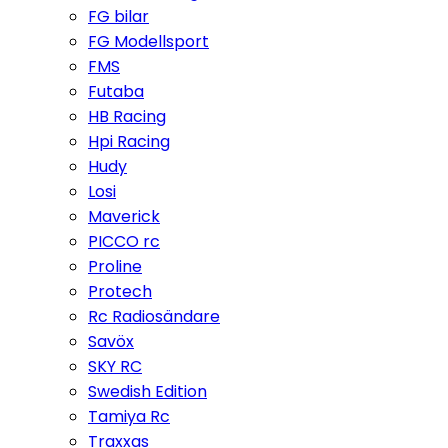
FG bilar
FG Modellsport
FMS
Futaba
HB Racing
Hpi Racing
Hudy
Losi
Maverick
PICCO rc
Proline
Protech
Rc Radiosändare
Savöx
SKY RC
Swedish Edition
Tamiya Rc
Traxxas