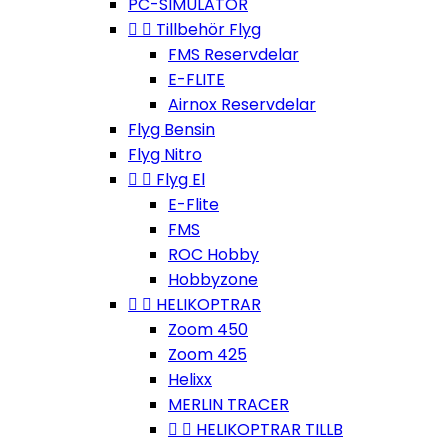
PC-SIMULATOR


Tillbehör Flyg
FMS Reservdelar
E-FLITE
Airnox Reservdelar
Flyg Bensin
Flyg Nitro


Flyg El
E-Flite
FMS
ROC Hobby
Hobbyzone


HELIKOPTRAR
Zoom 450
Zoom 425
Helixx
MERLIN TRACER


HELIKOPTRAR TILLB