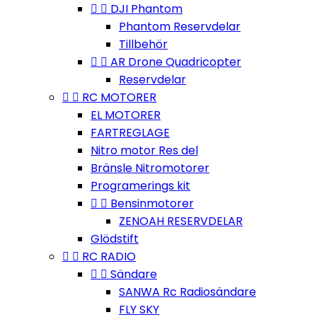


DJI Phantom
Phantom Reservdelar
Tillbehör


AR Drone Quadricopter
Reservdelar


RC MOTORER
EL MOTORER
FARTREGLAGE
Nitro motor Res del
Bränsle Nitromotorer
Programerings kit


Bensinmotorer
ZENOAH RESERVDELAR
Glödstift


RC RADIO


Sändare
SANWA Rc Radiosändare
FLY SKY