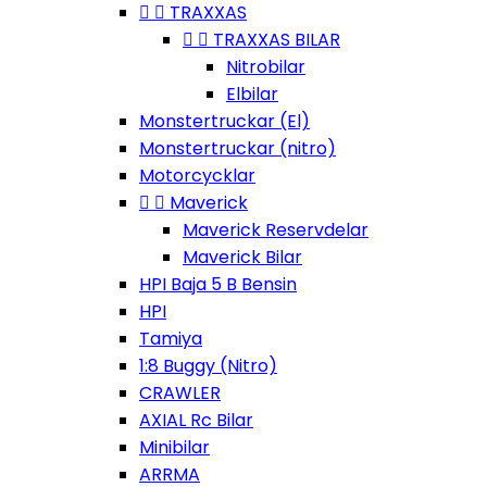


TRAXXAS


TRAXXAS BILAR
Nitrobilar
Elbilar
Monstertruckar (El)
Monstertruckar (nitro)
Motorcycklar


Maverick
Maverick Reservdelar
Maverick Bilar
HPI Baja 5 B Bensin
HPI
Tamiya
1:8 Buggy (Nitro)
CRAWLER
AXIAL Rc Bilar
Minibilar
ARRMA