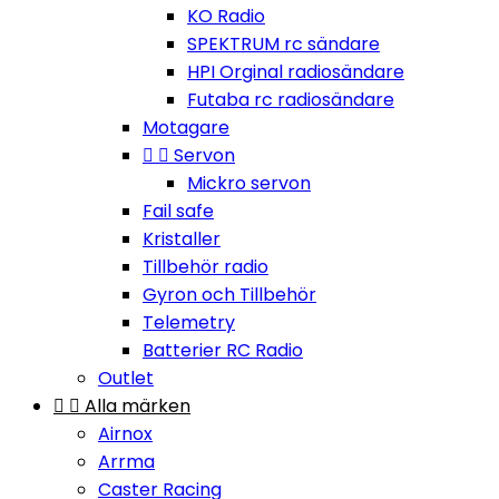
KO Radio
SPEKTRUM rc sändare
HPI Orginal radiosändare
Futaba rc radiosändare
Motagare


Servon
Mickro servon
Fail safe
Kristaller
Tillbehör radio
Gyron och Tillbehör
Telemetry
Batterier RC Radio
Outlet


Alla märken
Airnox
Arrma
Caster Racing