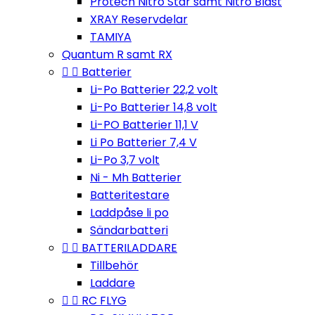
Protech Nitro Star samt Nitro Blast
XRAY Reservdelar
TAMIYA
Quantum R samt RX


Batterier
Li-Po Batterier 22,2 volt
Li-Po Batterier 14,8 volt
Li-PO Batterier 11,1 V
Li Po Batterier 7,4 V
Li-Po 3,7 volt
Ni - Mh Batterier
Batteritestare
Laddpåse li po
Sändarbatteri


BATTERILADDARE
Tillbehör
Laddare


RC FLYG