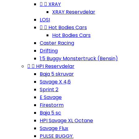


XRAY
XRAY Reservdelar
LOSI


Hot Bodies Cars
Hot Bodies Cars
Caster Racing
Drifting
1:5 Buggy Monstertruck (Bensin)


HPI Reservdelar
Baja 5 skruvar
Savage X 4,6
Sprint 2
E Savage
Firestorm
Baja 5 sc
HPI Savage XL Octane
Savage Flux
PULSE BUGGY.