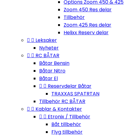
Options Zoom 450 & 425
Zoom 450 Res delar
Tillbehör
Zoom 425 Res delar
Helixx Reserv delar


Leksaker
Nyheter


RC BÅTAR
Båtar Bensin
Båtar Nitro
Båtar El


Reservdelar Båtar
TRAXXAS SPATRTAN
Tillbehör RC BÅTAR


Kablar & Kontakter


Etronix / Tillbehör
Båt tillbehör
Flyg tillbehör