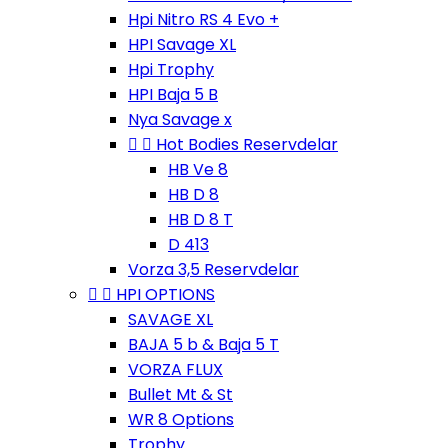
Hpi Nitro RS 4 Evo +
HPI Savage XL
Hpi Trophy
HPI Baja 5 B
Nya Savage x


Hot Bodies Reservdelar
HB Ve 8
HB D 8
HB D 8 T
D 413
Vorza 3,5 Reservdelar


HPI OPTIONS
SAVAGE XL
BAJA 5 b & Baja 5 T
VORZA FLUX
Bullet Mt & St
WR 8 Options
Trophy