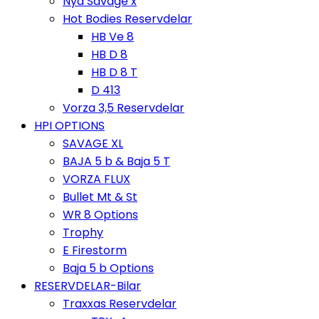
Nya Savage x
Hot Bodies Reservdelar
HB Ve 8
HB D 8
HB D 8 T
D 413
Vorza 3,5 Reservdelar
HPI OPTIONS
SAVAGE XL
BAJA 5 b & Baja 5 T
VORZA FLUX
Bullet Mt & St
WR 8 Options
Trophy
E Firestorm
Baja 5 b Options
RESERVDELAR-Bilar
Traxxas Reservdelar