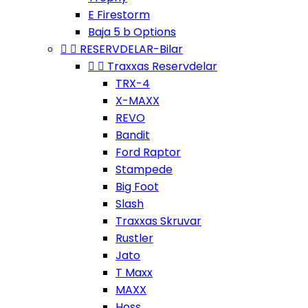
E Firestorm
Baja 5 b Options


RESERVDELAR-Bilar


Traxxas Reservdelar
TRX-4
X-MAXX
REVO
Bandit
Ford Raptor
Stampede
Big Foot
Slash
Traxxas Skruvar
Rustler
Jato
T Maxx
MAXX
Hoss