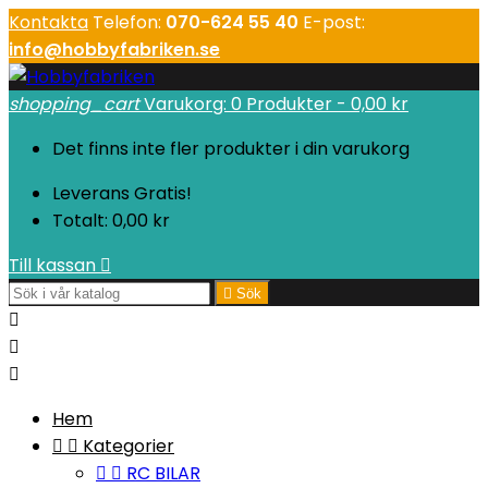
Kontakta
Telefon:
070-624 55 40
E-post:
info@hobbyfabriken.se
shopping_cart
Varukorg:
0
Produkter - 0,00 kr
Det finns inte fler produkter i din varukorg
Leverans
Gratis!
Totalt:
0,00 kr
Till kassan


Sök



Hem


Kategorier


RC BILAR