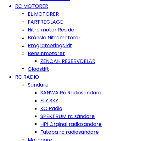
RC MOTORER
EL MOTORER
FARTREGLAGE
Nitro motor Res del
Bränsle Nitromotorer
Programerings kit
Bensinmotorer
ZENOAH RESERVDELAR
Glödstift
RC RADIO
Sändare
SANWA Rc Radiosändare
FLY SKY
KO Radio
SPEKTRUM rc sändare
HPI Orginal radiosändare
Futaba rc radiosändare
Motagare