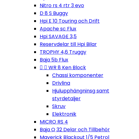
Nitro rs 4 rtr 3 evo
D 8 S Buggy
Hpi E 10 Touring och Drift
Apache sc Flux
Hpi SAVAGE 3,5
Reservdelar till Hpi Bilar
TROPHY 4,6 Truggy
Baja 5b Flux


WR 8 Ken Block
Chassi komponenter
Drivlina
Hjulupphängninsg samt
styrdetaljer
Skruv
Elektronik
MICRO RS 4
Baja Q 32 Delar och Tillbehör
Maverick Blackout 1/5 Petrol