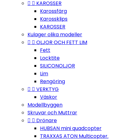


KAROSSER
Karossfärg
Karossklips
KAROSSER
Kulager olika modeller


OLJOR OCH FETT LIM
Fett
Locktite
SILICONOLJOR
Lim
Rengöring


VERKTYG
Väskor
Modellbyggen
Skruvar och Muttrar


Drönare
HUBSAN mini quadcopter
TRAXXAS ATON Multicopter.