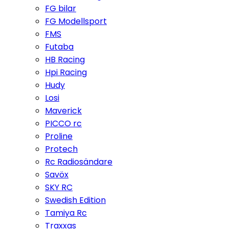
FG bilar
FG Modellsport
FMS
Futaba
HB Racing
Hpi Racing
Hudy
Losi
Maverick
PICCO rc
Proline
Protech
Rc Radiosändare
Savöx
SKY RC
Swedish Edition
Tamiya Rc
Traxxas