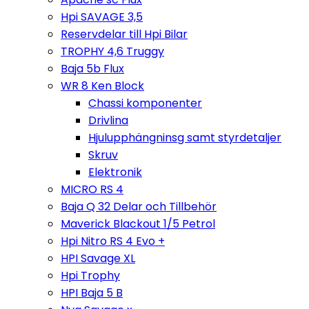
Hpi SAVAGE 3,5
Reservdelar till Hpi Bilar
TROPHY 4,6 Truggy
Baja 5b Flux
WR 8 Ken Block
Chassi komponenter
Drivlina
Hjulupphängninsg samt styrdetaljer
Skruv
Elektronik
MICRO RS 4
Baja Q 32 Delar och Tillbehör
Maverick Blackout 1/5 Petrol
Hpi Nitro RS 4 Evo +
HPI Savage XL
Hpi Trophy
HPI Baja 5 B