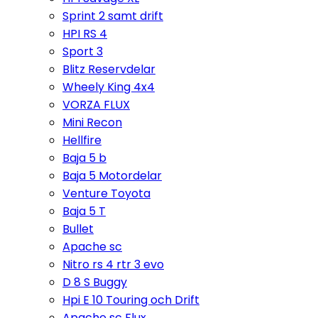
Sprint 2 samt drift
HPI RS 4
Sport 3
Blitz Reservdelar
Wheely King 4x4
VORZA FLUX
Mini Recon
Hellfire
Baja 5 b
Baja 5 Motordelar
Venture Toyota
Baja 5 T
Bullet
Apache sc
Nitro rs 4 rtr 3 evo
D 8 S Buggy
Hpi E 10 Touring och Drift
Apache sc Flux