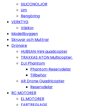
SILICONOLJOR
Lim
Rengöring
VERKTYG
Väskor
Modellbyggen
Skruvar och Muttrar
Drönare
HUBSAN mini quadcopter
TRAXXAS ATON Multicopter.
DJI Phantom
Phantom Reservdelar
Tillbehör
AR Drone Quadricopter
Reservdelar
RC MOTORER
EL MOTORER
FARTREGLAGE