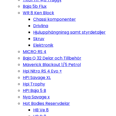
Baja 5b Flux
WR 8 Ken Block
Chassi komponenter
Drivlina
Hjulupphängninsg samt styrdetaljer
Skruv
Elektronik
MICRO RS 4
Baja Q 32 Delar och Tillbehör
Maverick Blackout 1/5 Petrol
Hpi Nitro RS 4 Evo +
HPI Savage XL
Hpi Trophy
HPI Baja 5 B
Nya Savage x
Hot Bodies Reservdelar
HB Ve 8