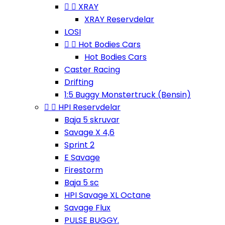


XRAY
XRAY Reservdelar
LOSI


Hot Bodies Cars
Hot Bodies Cars
Caster Racing
Drifting
1:5 Buggy Monstertruck (Bensin)


HPI Reservdelar
Baja 5 skruvar
Savage X 4,6
Sprint 2
E Savage
Firestorm
Baja 5 sc
HPI Savage XL Octane
Savage Flux
PULSE BUGGY.