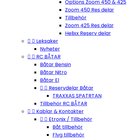
Options Zoom 450 & 425
Zoom 450 Res delar
Tillbehör
Zoom 425 Res delar
Helixx Reserv delar


Leksaker
Nyheter


RC BÅTAR
Båtar Bensin
Båtar Nitro
Båtar El


Reservdelar Båtar
TRAXXAS SPATRTAN
Tillbehör RC BÅTAR


Kablar & Kontakter


Etronix / Tillbehör
Båt tillbehör
Flyg tillbehör