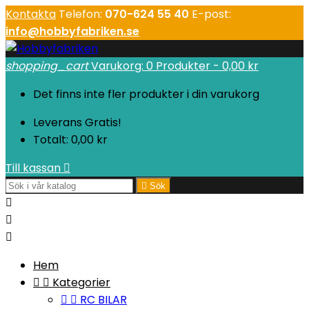
Kontakta
Telefon:
070-624 55 40
E-post:
info@hobbyfabriken.se
shopping_cart
Varukorg:
0
Produkter - 0,00 kr
Det finns inte fler produkter i din varukorg
Leverans
Gratis!
Totalt:
0,00 kr
Till kassan


Sök



Hem


Kategorier


RC BILAR