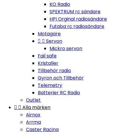
KO Radio
SPEKTRUM rc sändare
HPI Orginal radiosändare
Futaba rc radiosändare
Motagare


Servon
Mickro servon
Fail safe
Kristaller
Tillbehör radio
Gyron och Tillbehör
Telemetry
Batterier RC Radio
Outlet


Alla märken
Airnox
Arrma
Caster Racing