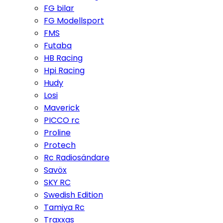
FG bilar
FG Modellsport
FMS
Futaba
HB Racing
Hpi Racing
Hudy
Losi
Maverick
PICCO rc
Proline
Protech
Rc Radiosändare
Savöx
SKY RC
Swedish Edition
Tamiya Rc
Traxxas