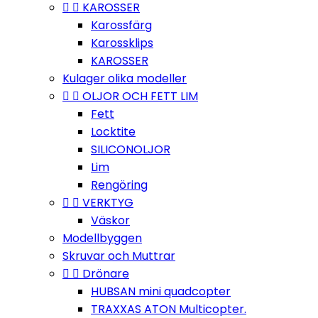


KAROSSER
Karossfärg
Karossklips
KAROSSER
Kulager olika modeller


OLJOR OCH FETT LIM
Fett
Locktite
SILICONOLJOR
Lim
Rengöring


VERKTYG
Väskor
Modellbyggen
Skruvar och Muttrar


Drönare
HUBSAN mini quadcopter
TRAXXAS ATON Multicopter.