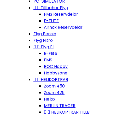
PC-SIMULATOR


Tillbehör Flyg
FMS Reservdelar
E-FLITE
Airnox Reservdelar
Flyg Bensin
Flyg Nitro


Flyg El
E-Flite
FMS
ROC Hobby
Hobbyzone


HELIKOPTRAR
Zoom 450
Zoom 425
Helixx
MERLIN TRACER


HELIKOPTRAR TILLB