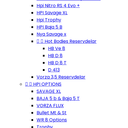
Hpi Nitro RS 4 Evo +
HPI Savage XL
Hpi Trophy
HPI Baja 5 B
Nya Savage x


Hot Bodies Reservdelar
HB Ve 8
HB D 8
HB D 8 T
D 413
Vorza 3,5 Reservdelar


HPI OPTIONS
SAVAGE XL
BAJA 5 b & Baja 5 T
VORZA FLUX
Bullet Mt & St
WR 8 Options
Trophy