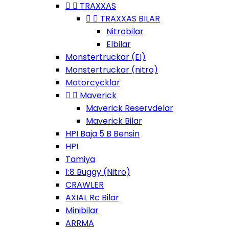


TRAXXAS


TRAXXAS BILAR
Nitrobilar
Elbilar
Monstertruckar (El)
Monstertruckar (nitro)
Motorcycklar


Maverick
Maverick Reservdelar
Maverick Bilar
HPI Baja 5 B Bensin
HPI
Tamiya
1:8 Buggy (Nitro)
CRAWLER
AXIAL Rc Bilar
Minibilar
ARRMA