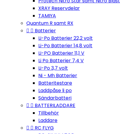
Protech Nitro Star samt Nitro Blast
XRAY Reservdelar
TAMIYA
Quantum R samt RX


Batterier
Li-Po Batterier 22,2 volt
Li-Po Batterier 14,8 volt
Li-PO Batterier 11,1 V
Li Po Batterier 7,4 V
Li-Po 3,7 volt
Ni - Mh Batterier
Batteritestare
Laddpåse li po
Sändarbatteri


BATTERILADDARE
Tillbehör
Laddare


RC FLYG