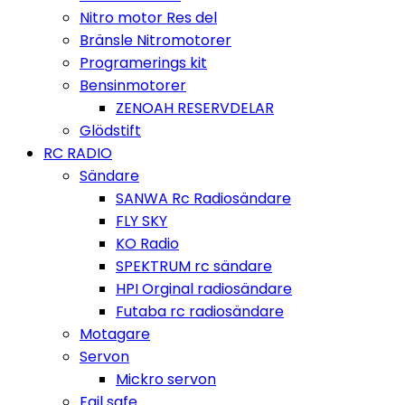
Nitro motor Res del
Bränsle Nitromotorer
Programerings kit
Bensinmotorer
ZENOAH RESERVDELAR
Glödstift
RC RADIO
Sändare
SANWA Rc Radiosändare
FLY SKY
KO Radio
SPEKTRUM rc sändare
HPI Orginal radiosändare
Futaba rc radiosändare
Motagare
Servon
Mickro servon
Fail safe