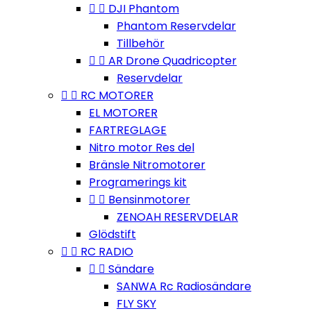


DJI Phantom
Phantom Reservdelar
Tillbehör


AR Drone Quadricopter
Reservdelar


RC MOTORER
EL MOTORER
FARTREGLAGE
Nitro motor Res del
Bränsle Nitromotorer
Programerings kit


Bensinmotorer
ZENOAH RESERVDELAR
Glödstift


RC RADIO


Sändare
SANWA Rc Radiosändare
FLY SKY