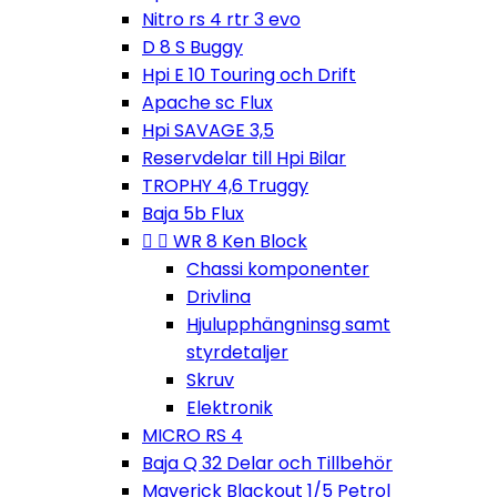
Nitro rs 4 rtr 3 evo
D 8 S Buggy
Hpi E 10 Touring och Drift
Apache sc Flux
Hpi SAVAGE 3,5
Reservdelar till Hpi Bilar
TROPHY 4,6 Truggy
Baja 5b Flux


WR 8 Ken Block
Chassi komponenter
Drivlina
Hjulupphängninsg samt
styrdetaljer
Skruv
Elektronik
MICRO RS 4
Baja Q 32 Delar och Tillbehör
Maverick Blackout 1/5 Petrol