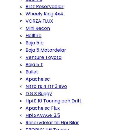
Blitz Reservdelar
Wheely King 4x4
VORZA FLUX
Mini Recon
Hellfire
Baja 5 b
Baja 5 Motordelar
Venture Toyota
Baja 5 T
Bullet
Apache sc
Nitro rs 4 rtr 3 evo
D 8 S Buggy
Hpi E 10 Touring och Drift
Apache sc Flux
Hpi SAVAGE 3,5
Reservdelar till Hpi Bilar
TROPHY 4,6 Truggy