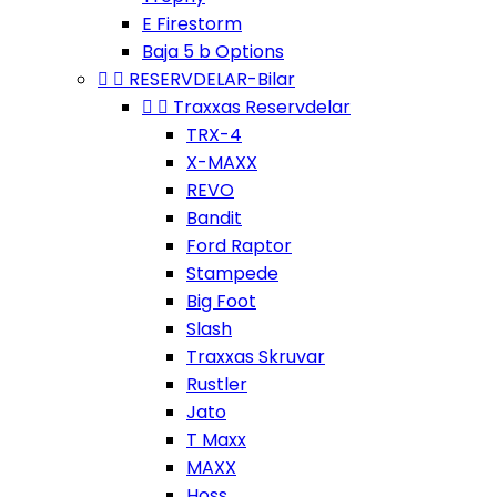
E Firestorm
Baja 5 b Options


RESERVDELAR-Bilar


Traxxas Reservdelar
TRX-4
X-MAXX
REVO
Bandit
Ford Raptor
Stampede
Big Foot
Slash
Traxxas Skruvar
Rustler
Jato
T Maxx
MAXX
Hoss