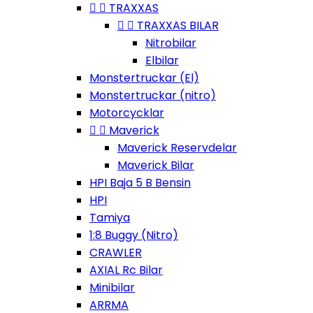


TRAXXAS


TRAXXAS BILAR
Nitrobilar
Elbilar
Monstertruckar (El)
Monstertruckar (nitro)
Motorcycklar


Maverick
Maverick Reservdelar
Maverick Bilar
HPI Baja 5 B Bensin
HPI
Tamiya
1:8 Buggy (Nitro)
CRAWLER
AXIAL Rc Bilar
Minibilar
ARRMA