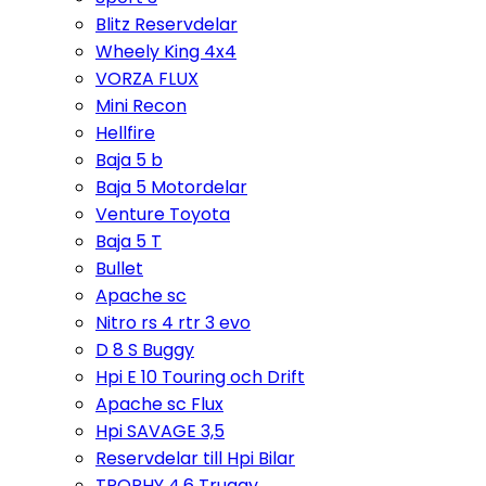
Blitz Reservdelar
Wheely King 4x4
VORZA FLUX
Mini Recon
Hellfire
Baja 5 b
Baja 5 Motordelar
Venture Toyota
Baja 5 T
Bullet
Apache sc
Nitro rs 4 rtr 3 evo
D 8 S Buggy
Hpi E 10 Touring och Drift
Apache sc Flux
Hpi SAVAGE 3,5
Reservdelar till Hpi Bilar
TROPHY 4,6 Truggy