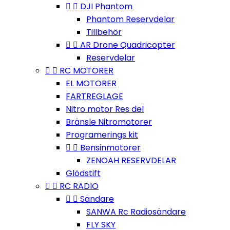


DJI Phantom
Phantom Reservdelar
Tillbehör


AR Drone Quadricopter
Reservdelar


RC MOTORER
EL MOTORER
FARTREGLAGE
Nitro motor Res del
Bränsle Nitromotorer
Programerings kit


Bensinmotorer
ZENOAH RESERVDELAR
Glödstift


RC RADIO


Sändare
SANWA Rc Radiosändare
FLY SKY