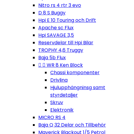
Nitro rs 4 rtr 3 evo
D 8 S Buggy
Hpi E 10 Touring och Drift
Apache sc Flux
Hpi SAVAGE 3,5
Reservdelar till Hpi Bilar
TROPHY 4,6 Truggy
Baja 5b Flux


WR 8 Ken Block
Chassi komponenter
Drivlina
Hjulupphängninsg samt
styrdetaljer
Skruv
Elektronik
MICRO RS 4
Baja Q 32 Delar och Tillbehör
Maverick Blackout 1/5 Petrol