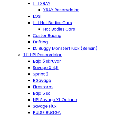


XRAY
XRAY Reservdelar
LOSI


Hot Bodies Cars
Hot Bodies Cars
Caster Racing
Drifting
1:5 Buggy Monstertruck (Bensin)


HPI Reservdelar
Baja 5 skruvar
Savage X 4,6
Sprint 2
E Savage
Firestorm
Baja 5 sc
HPI Savage XL Octane
Savage Flux
PULSE BUGGY.