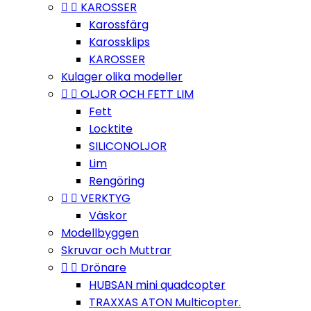


KAROSSER
Karossfärg
Karossklips
KAROSSER
Kulager olika modeller


OLJOR OCH FETT LIM
Fett
Locktite
SILICONOLJOR
Lim
Rengöring


VERKTYG
Väskor
Modellbyggen
Skruvar och Muttrar


Drönare
HUBSAN mini quadcopter
TRAXXAS ATON Multicopter.