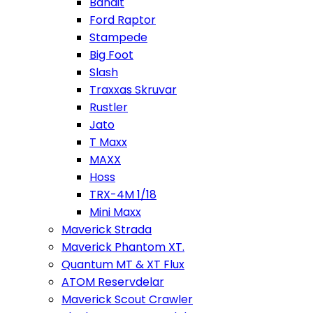
Bandit
Ford Raptor
Stampede
Big Foot
Slash
Traxxas Skruvar
Rustler
Jato
T Maxx
MAXX
Hoss
TRX-4M 1/18
Mini Maxx
Maverick Strada
Maverick Phantom XT.
Quantum MT & XT Flux
ATOM Reservdelar
Maverick Scout Crawler