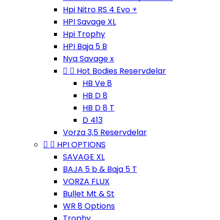
Hpi Nitro RS 4 Evo +
HPI Savage XL
Hpi Trophy
HPI Baja 5 B
Nya Savage x


Hot Bodies Reservdelar
HB Ve 8
HB D 8
HB D 8 T
D 413
Vorza 3,5 Reservdelar


HPI OPTIONS
SAVAGE XL
BAJA 5 b & Baja 5 T
VORZA FLUX
Bullet Mt & St
WR 8 Options
Trophy