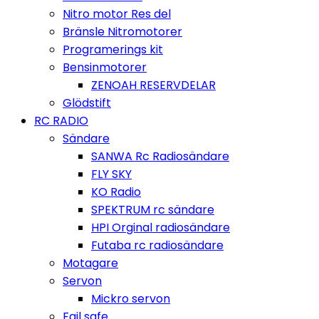
Nitro motor Res del
Bränsle Nitromotorer
Programerings kit
Bensinmotorer
ZENOAH RESERVDELAR
Glödstift
RC RADIO
Sändare
SANWA Rc Radiosändare
FLY SKY
KO Radio
SPEKTRUM rc sändare
HPI Orginal radiosändare
Futaba rc radiosändare
Motagare
Servon
Mickro servon
Fail safe