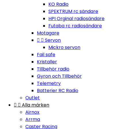
KO Radio
SPEKTRUM rc sändare
HPI Orginal radiosändare
Futaba rc radiosändare
Motagare


Servon
Mickro servon
Fail safe
Kristaller
Tillbehör radio
Gyron och Tillbehör
Telemetry
Batterier RC Radio
Outlet


Alla märken
Airnox
Arrma
Caster Racing