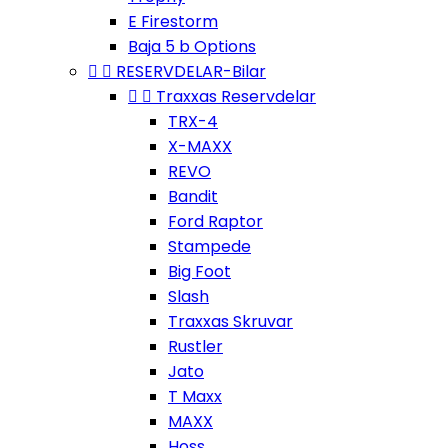
E Firestorm
Baja 5 b Options


RESERVDELAR-Bilar


Traxxas Reservdelar
TRX-4
X-MAXX
REVO
Bandit
Ford Raptor
Stampede
Big Foot
Slash
Traxxas Skruvar
Rustler
Jato
T Maxx
MAXX
Hoss