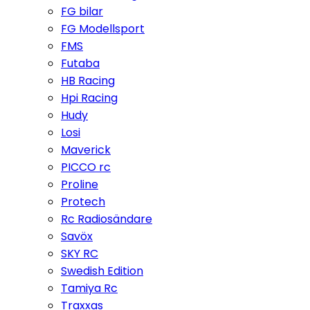
FG bilar
FG Modellsport
FMS
Futaba
HB Racing
Hpi Racing
Hudy
Losi
Maverick
PICCO rc
Proline
Protech
Rc Radiosändare
Savöx
SKY RC
Swedish Edition
Tamiya Rc
Traxxas