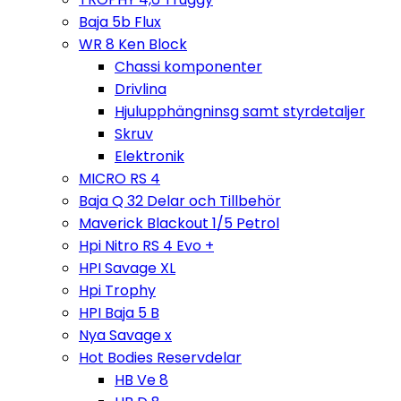
Baja 5b Flux
WR 8 Ken Block
Chassi komponenter
Drivlina
Hjulupphängninsg samt styrdetaljer
Skruv
Elektronik
MICRO RS 4
Baja Q 32 Delar och Tillbehör
Maverick Blackout 1/5 Petrol
Hpi Nitro RS 4 Evo +
HPI Savage XL
Hpi Trophy
HPI Baja 5 B
Nya Savage x
Hot Bodies Reservdelar
HB Ve 8