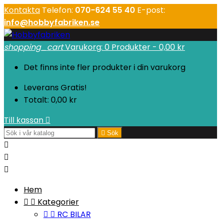
Kontakta
Telefon:
070-624 55 40
E-post:
info@hobbyfabriken.se
shopping_cart
Varukorg:
0
Produkter - 0,00 kr
Det finns inte fler produkter i din varukorg
Leverans
Gratis!
Totalt:
0,00 kr
Till kassan


Sök



Hem


Kategorier


RC BILAR