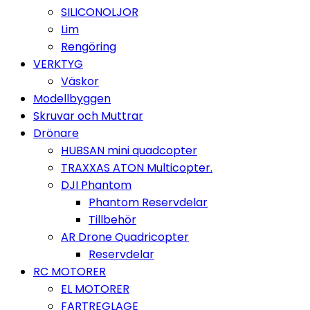
SILICONOLJOR
Lim
Rengöring
VERKTYG
Väskor
Modellbyggen
Skruvar och Muttrar
Drönare
HUBSAN mini quadcopter
TRAXXAS ATON Multicopter.
DJI Phantom
Phantom Reservdelar
Tillbehör
AR Drone Quadricopter
Reservdelar
RC MOTORER
EL MOTORER
FARTREGLAGE