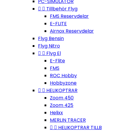
PC-SIMULATOR


Tillbehör Flyg
FMS Reservdelar
E-FLITE
Airnox Reservdelar
Flyg Bensin
Flyg Nitro


Flyg El
E-Flite
FMS
ROC Hobby
Hobbyzone


HELIKOPTRAR
Zoom 450
Zoom 425
Helixx
MERLIN TRACER


HELIKOPTRAR TILLB