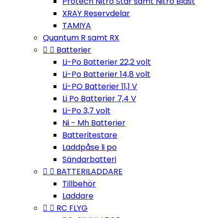
Protech Nitro Star samt Nitro Blast
XRAY Reservdelar
TAMIYA
Quantum R samt RX


Batterier
Li-Po Batterier 22,2 volt
Li-Po Batterier 14,8 volt
Li-PO Batterier 11,1 V
Li Po Batterier 7,4 V
Li-Po 3,7 volt
Ni - Mh Batterier
Batteritestare
Laddpåse li po
Sändarbatteri


BATTERILADDARE
Tillbehör
Laddare


RC FLYG