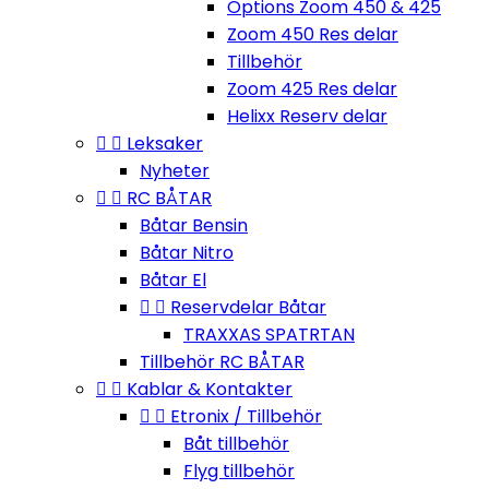
Options Zoom 450 & 425
Zoom 450 Res delar
Tillbehör
Zoom 425 Res delar
Helixx Reserv delar


Leksaker
Nyheter


RC BÅTAR
Båtar Bensin
Båtar Nitro
Båtar El


Reservdelar Båtar
TRAXXAS SPATRTAN
Tillbehör RC BÅTAR


Kablar & Kontakter


Etronix / Tillbehör
Båt tillbehör
Flyg tillbehör