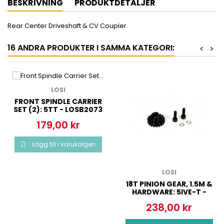
BESKRIVNING
PRODUKTDETALJER
Rear Center Driveshaft & CV Coupler.
16 ANDRA PRODUKTER I SAMMA KATEGORI:
<
>
LOSI
FRONT SPINDLE CARRIER
SET (2): 5TT - LOSB2073
179,00 kr
Pris
Lägg till i varukorgen

LOSI
18T PINION GEAR, 1.5M &
HARDWARE: 5IVE-T -
LOSB5046
238,00 kr
Pris