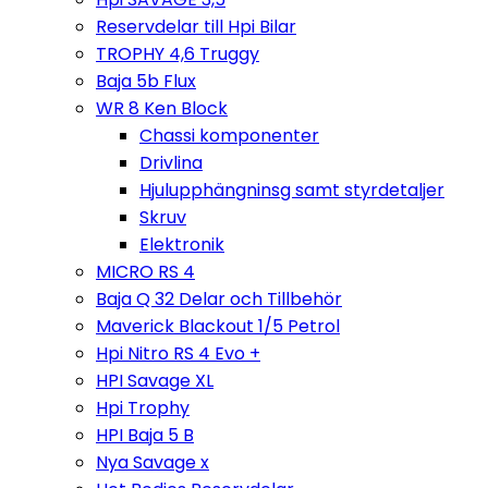
Reservdelar till Hpi Bilar
TROPHY 4,6 Truggy
Baja 5b Flux
WR 8 Ken Block
Chassi komponenter
Drivlina
Hjulupphängninsg samt styrdetaljer
Skruv
Elektronik
MICRO RS 4
Baja Q 32 Delar och Tillbehör
Maverick Blackout 1/5 Petrol
Hpi Nitro RS 4 Evo +
HPI Savage XL
Hpi Trophy
HPI Baja 5 B
Nya Savage x