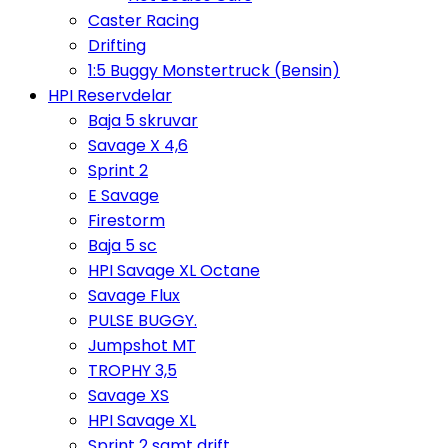
Caster Racing
Drifting
1:5 Buggy Monstertruck (Bensin)
HPI Reservdelar
Baja 5 skruvar
Savage X 4,6
Sprint 2
E Savage
Firestorm
Baja 5 sc
HPI Savage XL Octane
Savage Flux
PULSE BUGGY.
Jumpshot MT
TROPHY 3,5
Savage XS
HPI Savage XL
Sprint 2 samt drift