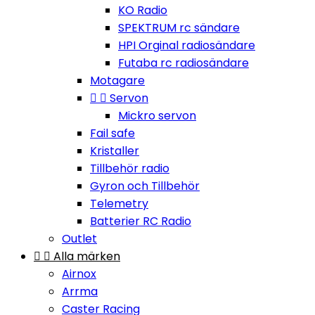
KO Radio
SPEKTRUM rc sändare
HPI Orginal radiosändare
Futaba rc radiosändare
Motagare


Servon
Mickro servon
Fail safe
Kristaller
Tillbehör radio
Gyron och Tillbehör
Telemetry
Batterier RC Radio
Outlet


Alla märken
Airnox
Arrma
Caster Racing