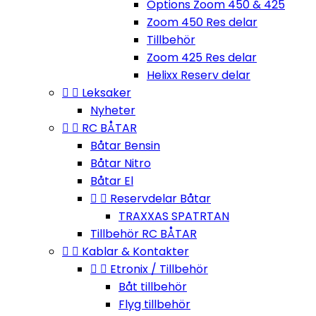
Options Zoom 450 & 425
Zoom 450 Res delar
Tillbehör
Zoom 425 Res delar
Helixx Reserv delar


Leksaker
Nyheter


RC BÅTAR
Båtar Bensin
Båtar Nitro
Båtar El


Reservdelar Båtar
TRAXXAS SPATRTAN
Tillbehör RC BÅTAR


Kablar & Kontakter


Etronix / Tillbehör
Båt tillbehör
Flyg tillbehör