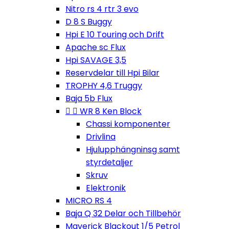
Nitro rs 4 rtr 3 evo
D 8 S Buggy
Hpi E 10 Touring och Drift
Apache sc Flux
Hpi SAVAGE 3,5
Reservdelar till Hpi Bilar
TROPHY 4,6 Truggy
Baja 5b Flux


WR 8 Ken Block
Chassi komponenter
Drivlina
Hjulupphängninsg samt
styrdetaljer
Skruv
Elektronik
MICRO RS 4
Baja Q 32 Delar och Tillbehör
Maverick Blackout 1/5 Petrol