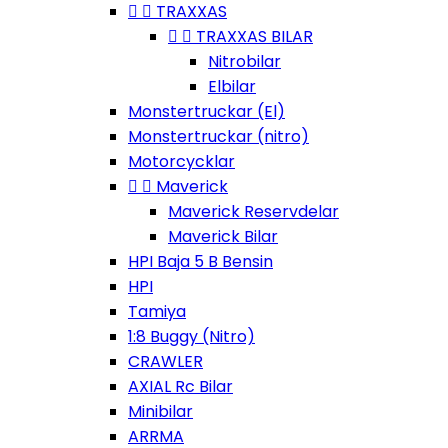


TRAXXAS


TRAXXAS BILAR
Nitrobilar
Elbilar
Monstertruckar (El)
Monstertruckar (nitro)
Motorcycklar


Maverick
Maverick Reservdelar
Maverick Bilar
HPI Baja 5 B Bensin
HPI
Tamiya
1:8 Buggy (Nitro)
CRAWLER
AXIAL Rc Bilar
Minibilar
ARRMA