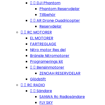


DJI Phantom
Phantom Reservdelar
Tillbehör


AR Drone Quadricopter
Reservdelar


RC MOTORER
EL MOTORER
FARTREGLAGE
Nitro motor Res del
Bränsle Nitromotorer
Programerings kit


Bensinmotorer
ZENOAH RESERVDELAR
Glödstift


RC RADIO


Sändare
SANWA Rc Radiosändare
FLY SKY