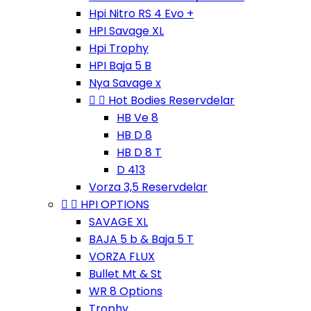
Hpi Nitro RS 4 Evo +
HPI Savage XL
Hpi Trophy
HPI Baja 5 B
Nya Savage x


Hot Bodies Reservdelar
HB Ve 8
HB D 8
HB D 8 T
D 413
Vorza 3,5 Reservdelar


HPI OPTIONS
SAVAGE XL
BAJA 5 b & Baja 5 T
VORZA FLUX
Bullet Mt & St
WR 8 Options
Trophy