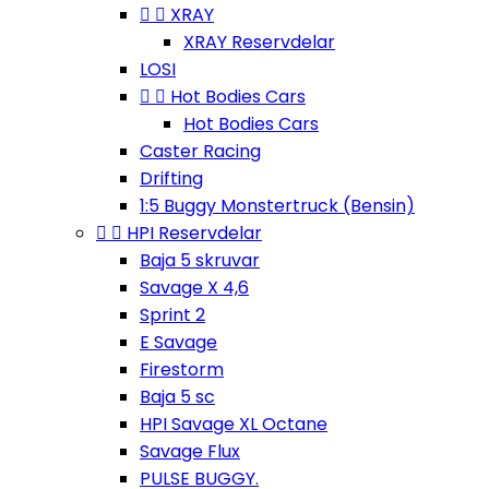


XRAY
XRAY Reservdelar
LOSI


Hot Bodies Cars
Hot Bodies Cars
Caster Racing
Drifting
1:5 Buggy Monstertruck (Bensin)


HPI Reservdelar
Baja 5 skruvar
Savage X 4,6
Sprint 2
E Savage
Firestorm
Baja 5 sc
HPI Savage XL Octane
Savage Flux
PULSE BUGGY.