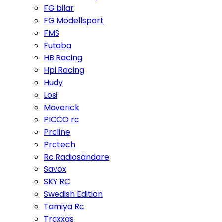
FG bilar
FG Modellsport
FMS
Futaba
HB Racing
Hpi Racing
Hudy
Losi
Maverick
PICCO rc
Proline
Protech
Rc Radiosändare
Savöx
SKY RC
Swedish Edition
Tamiya Rc
Traxxas