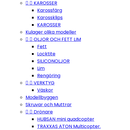


KAROSSER
Karossfärg
Karossklips
KAROSSER
Kulager olika modeller


OLJOR OCH FETT LIM
Fett
Locktite
SILICONOLJOR
Lim
Rengöring


VERKTYG
Väskor
Modellbyggen
Skruvar och Muttrar


Drönare
HUBSAN mini quadcopter
TRAXXAS ATON Multicopter.