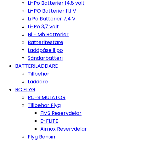
Li-Po Batterier 14,8 volt
Li-PO Batterier 11,1 V
Li Po Batterier 7,4 V
Li-Po 3,7 volt
Ni - Mh Batterier
Batteritestare
Laddpåse li po
Sändarbatteri
BATTERILADDARE
Tillbehör
Laddare
RC FLYG
PC-SIMULATOR
Tillbehör Flyg
FMS Reservdelar
E-FLITE
Airnox Reservdelar
Flyg Bensin