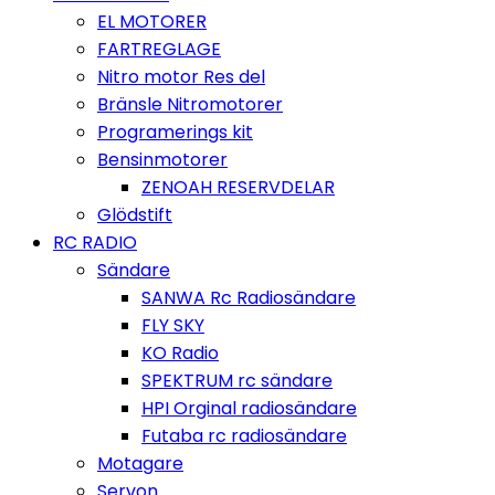
EL MOTORER
FARTREGLAGE
Nitro motor Res del
Bränsle Nitromotorer
Programerings kit
Bensinmotorer
ZENOAH RESERVDELAR
Glödstift
RC RADIO
Sändare
SANWA Rc Radiosändare
FLY SKY
KO Radio
SPEKTRUM rc sändare
HPI Orginal radiosändare
Futaba rc radiosändare
Motagare
Servon