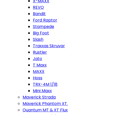
X-MAXX
REVO
Bandit
Ford Raptor
Stampede
Big Foot
Slash
Traxxas Skruvar
Rustler
Jato
T Maxx
MAXX
Hoss
TRX-4M 1/18
Mini Maxx
Maverick Strada
Maverick Phantom XT.
Quantum MT & XT Flux