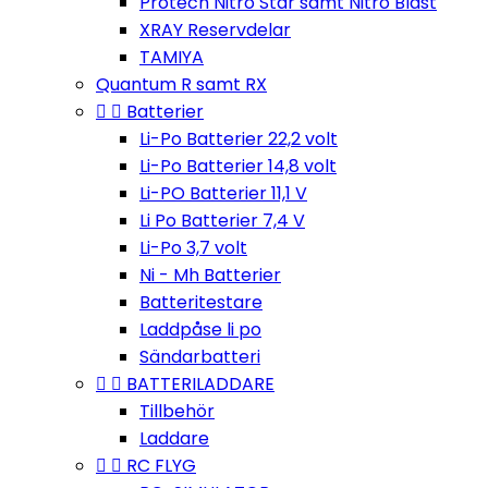
Protech Nitro Star samt Nitro Blast
XRAY Reservdelar
TAMIYA
Quantum R samt RX


Batterier
Li-Po Batterier 22,2 volt
Li-Po Batterier 14,8 volt
Li-PO Batterier 11,1 V
Li Po Batterier 7,4 V
Li-Po 3,7 volt
Ni - Mh Batterier
Batteritestare
Laddpåse li po
Sändarbatteri


BATTERILADDARE
Tillbehör
Laddare


RC FLYG