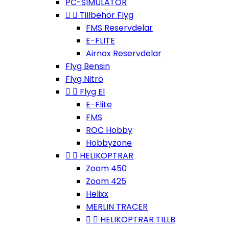
PC-SIMULATOR


Tillbehör Flyg
FMS Reservdelar
E-FLITE
Airnox Reservdelar
Flyg Bensin
Flyg Nitro


Flyg El
E-Flite
FMS
ROC Hobby
Hobbyzone


HELIKOPTRAR
Zoom 450
Zoom 425
Helixx
MERLIN TRACER


HELIKOPTRAR TILLB