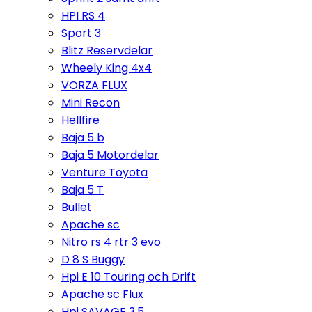
HPI RS 4
Sport 3
Blitz Reservdelar
Wheely King 4x4
VORZA FLUX
Mini Recon
Hellfire
Baja 5 b
Baja 5 Motordelar
Venture Toyota
Baja 5 T
Bullet
Apache sc
Nitro rs 4 rtr 3 evo
D 8 S Buggy
Hpi E 10 Touring och Drift
Apache sc Flux
Hpi SAVAGE 3,5