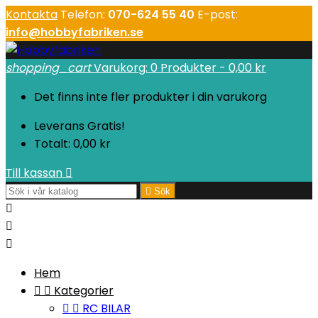
Kontakta
Telefon:
070-624 55 40
E-post:
info@hobbyfabriken.se
shopping_cart
Varukorg:
0
Produkter - 0,00 kr
Det finns inte fler produkter i din varukorg
Leverans
Gratis!
Totalt:
0,00 kr
Till kassan


Sök



Hem


Kategorier


RC BILAR