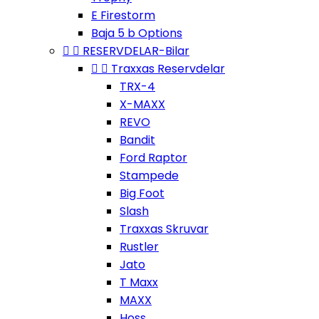
E Firestorm
Baja 5 b Options


RESERVDELAR-Bilar


Traxxas Reservdelar
TRX-4
X-MAXX
REVO
Bandit
Ford Raptor
Stampede
Big Foot
Slash
Traxxas Skruvar
Rustler
Jato
T Maxx
MAXX
Hoss