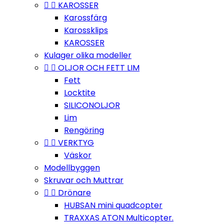


KAROSSER
Karossfärg
Karossklips
KAROSSER
Kulager olika modeller


OLJOR OCH FETT LIM
Fett
Locktite
SILICONOLJOR
Lim
Rengöring


VERKTYG
Väskor
Modellbyggen
Skruvar och Muttrar


Drönare
HUBSAN mini quadcopter
TRAXXAS ATON Multicopter.