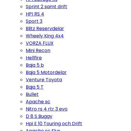
Sprint 2 samt drift
HPI RS 4
Sport 3
Blitz Reservdelar
Wheely King 4x4
VORZA FLUX
Mini Recon
Hellfire
Baja 5 b
Baja 5 Motordelar
Venture Toyota
Baja 5 T
Bullet
Apache sc
Nitro rs 4 rtr 3 evo
D 8 S Buggy
Hpi E 10 Touring och Drift
Apache sc Flux