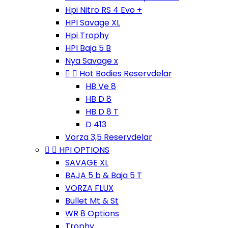
Hpi Nitro RS 4 Evo +
HPI Savage XL
Hpi Trophy
HPI Baja 5 B
Nya Savage x


Hot Bodies Reservdelar
HB Ve 8
HB D 8
HB D 8 T
D 413
Vorza 3,5 Reservdelar


HPI OPTIONS
SAVAGE XL
BAJA 5 b & Baja 5 T
VORZA FLUX
Bullet Mt & St
WR 8 Options
Trophy