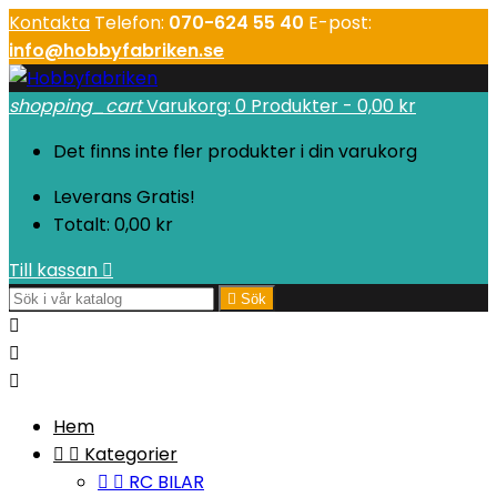
Kontakta
Telefon:
070-624 55 40
E-post:
info@hobbyfabriken.se
shopping_cart
Varukorg:
0
Produkter - 0,00 kr
Det finns inte fler produkter i din varukorg
Leverans
Gratis!
Totalt:
0,00 kr
Till kassan


Sök



Hem


Kategorier


RC BILAR