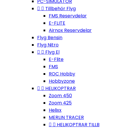
PC-SIMULATOR


Tillbehör Flyg
FMS Reservdelar
E-FLITE
Airnox Reservdelar
Flyg Bensin
Flyg Nitro


Flyg El
E-Flite
FMS
ROC Hobby
Hobbyzone


HELIKOPTRAR
Zoom 450
Zoom 425
Helixx
MERLIN TRACER


HELIKOPTRAR TILLB