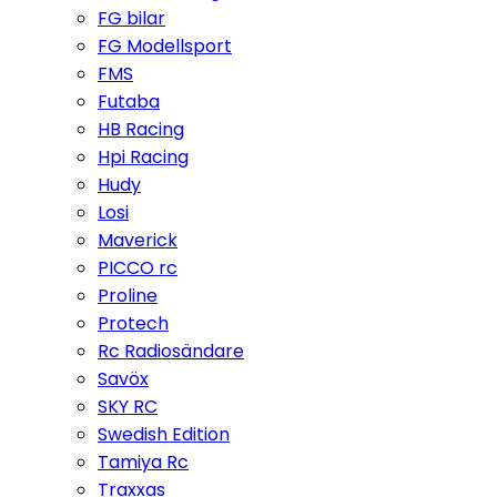
FG bilar
FG Modellsport
FMS
Futaba
HB Racing
Hpi Racing
Hudy
Losi
Maverick
PICCO rc
Proline
Protech
Rc Radiosändare
Savöx
SKY RC
Swedish Edition
Tamiya Rc
Traxxas