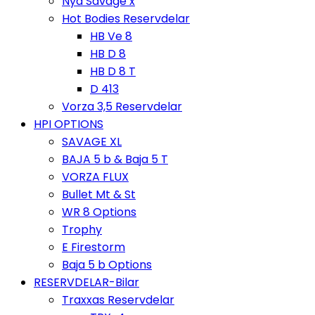
Nya Savage x
Hot Bodies Reservdelar
HB Ve 8
HB D 8
HB D 8 T
D 413
Vorza 3,5 Reservdelar
HPI OPTIONS
SAVAGE XL
BAJA 5 b & Baja 5 T
VORZA FLUX
Bullet Mt & St
WR 8 Options
Trophy
E Firestorm
Baja 5 b Options
RESERVDELAR-Bilar
Traxxas Reservdelar