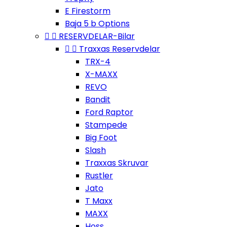
E Firestorm
Baja 5 b Options


RESERVDELAR-Bilar


Traxxas Reservdelar
TRX-4
X-MAXX
REVO
Bandit
Ford Raptor
Stampede
Big Foot
Slash
Traxxas Skruvar
Rustler
Jato
T Maxx
MAXX
Hoss