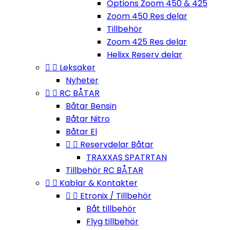
Options Zoom 450 & 425
Zoom 450 Res delar
Tillbehör
Zoom 425 Res delar
Helixx Reserv delar


Leksaker
Nyheter


RC BÅTAR
Båtar Bensin
Båtar Nitro
Båtar El


Reservdelar Båtar
TRAXXAS SPATRTAN
Tillbehör RC BÅTAR


Kablar & Kontakter


Etronix / Tillbehör
Båt tillbehör
Flyg tillbehör