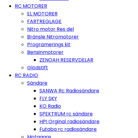
RC MOTORER
EL MOTORER
FARTREGLAGE
Nitro motor Res del
Bränsle Nitromotorer
Programerings kit
Bensinmotorer
ZENOAH RESERVDELAR
Glödstift
RC RADIO
Sändare
SANWA Rc Radiosändare
FLY SKY
KO Radio
SPEKTRUM rc sändare
HPI Orginal radiosändare
Futaba rc radiosändare
Motagare