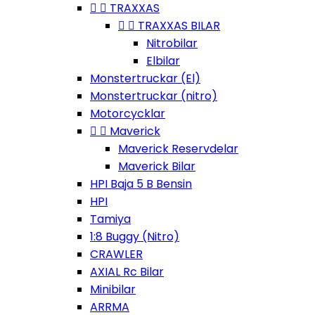


TRAXXAS


TRAXXAS BILAR
Nitrobilar
Elbilar
Monstertruckar (El)
Monstertruckar (nitro)
Motorcycklar


Maverick
Maverick Reservdelar
Maverick Bilar
HPI Baja 5 B Bensin
HPI
Tamiya
1:8 Buggy (Nitro)
CRAWLER
AXIAL Rc Bilar
Minibilar
ARRMA