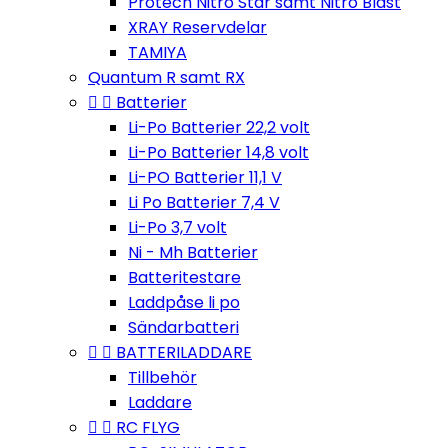
Protech Nitro Star samt Nitro Blast
XRAY Reservdelar
TAMIYA
Quantum R samt RX


Batterier
Li-Po Batterier 22,2 volt
Li-Po Batterier 14,8 volt
Li-PO Batterier 11,1 V
Li Po Batterier 7,4 V
Li-Po 3,7 volt
Ni - Mh Batterier
Batteritestare
Laddpåse li po
Sändarbatteri


BATTERILADDARE
Tillbehör
Laddare


RC FLYG