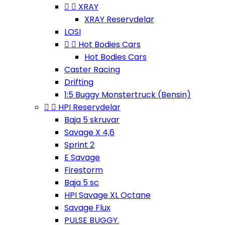


XRAY
XRAY Reservdelar
LOSI


Hot Bodies Cars
Hot Bodies Cars
Caster Racing
Drifting
1:5 Buggy Monstertruck (Bensin)


HPI Reservdelar
Baja 5 skruvar
Savage X 4,6
Sprint 2
E Savage
Firestorm
Baja 5 sc
HPI Savage XL Octane
Savage Flux
PULSE BUGGY.