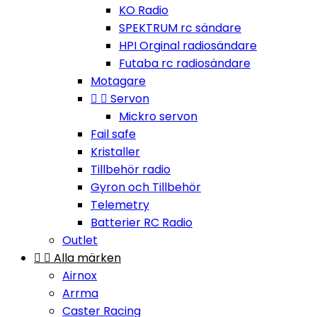
KO Radio
SPEKTRUM rc sändare
HPI Orginal radiosändare
Futaba rc radiosändare
Motagare


Servon
Mickro servon
Fail safe
Kristaller
Tillbehör radio
Gyron och Tillbehör
Telemetry
Batterier RC Radio
Outlet


Alla märken
Airnox
Arrma
Caster Racing