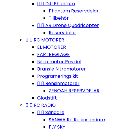


DJI Phantom
Phantom Reservdelar
Tillbehör


AR Drone Quadricopter
Reservdelar


RC MOTORER
EL MOTORER
FARTREGLAGE
Nitro motor Res del
Bränsle Nitromotorer
Programerings kit


Bensinmotorer
ZENOAH RESERVDELAR
Glödstift


RC RADIO


Sändare
SANWA Rc Radiosändare
FLY SKY