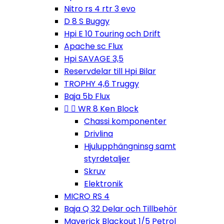
Nitro rs 4 rtr 3 evo
D 8 S Buggy
Hpi E 10 Touring och Drift
Apache sc Flux
Hpi SAVAGE 3,5
Reservdelar till Hpi Bilar
TROPHY 4,6 Truggy
Baja 5b Flux


WR 8 Ken Block
Chassi komponenter
Drivlina
Hjulupphängninsg samt
styrdetaljer
Skruv
Elektronik
MICRO RS 4
Baja Q 32 Delar och Tillbehör
Maverick Blackout 1/5 Petrol