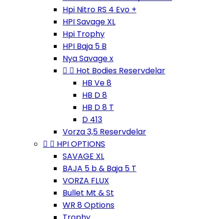
Hpi Nitro RS 4 Evo +
HPI Savage XL
Hpi Trophy
HPI Baja 5 B
Nya Savage x


Hot Bodies Reservdelar
HB Ve 8
HB D 8
HB D 8 T
D 413
Vorza 3,5 Reservdelar


HPI OPTIONS
SAVAGE XL
BAJA 5 b & Baja 5 T
VORZA FLUX
Bullet Mt & St
WR 8 Options
Trophy