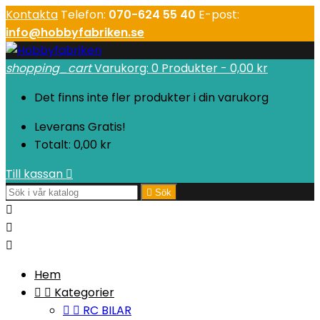
Kontakta
Telefon:
070-624 55 40
E-post:
info@hobbyfabriken.se
shopping_cart
Varukorg:
0
Produkter - 0,00 kr
Det finns inte fler produkter i din varukorg
Leverans
Gratis!
Totalt:
0,00 kr
Till kassan


Sök



Hem


Kategorier


RC BILAR