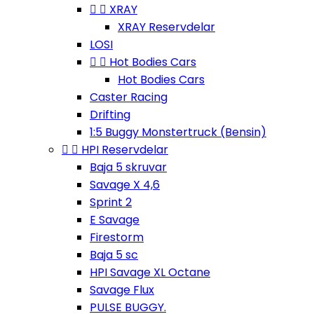


XRAY
XRAY Reservdelar
LOSI


Hot Bodies Cars
Hot Bodies Cars
Caster Racing
Drifting
1:5 Buggy Monstertruck (Bensin)


HPI Reservdelar
Baja 5 skruvar
Savage X 4,6
Sprint 2
E Savage
Firestorm
Baja 5 sc
HPI Savage XL Octane
Savage Flux
PULSE BUGGY.