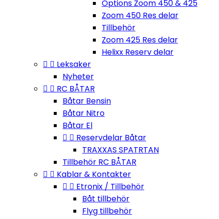
Options Zoom 450 & 425
Zoom 450 Res delar
Tillbehör
Zoom 425 Res delar
Helixx Reserv delar


Leksaker
Nyheter


RC BÅTAR
Båtar Bensin
Båtar Nitro
Båtar El


Reservdelar Båtar
TRAXXAS SPATRTAN
Tillbehör RC BÅTAR


Kablar & Kontakter


Etronix / Tillbehör
Båt tillbehör
Flyg tillbehör