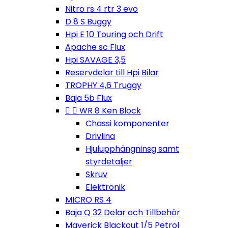
Nitro rs 4 rtr 3 evo
D 8 S Buggy
Hpi E 10 Touring och Drift
Apache sc Flux
Hpi SAVAGE 3,5
Reservdelar till Hpi Bilar
TROPHY 4,6 Truggy
Baja 5b Flux


WR 8 Ken Block
Chassi komponenter
Drivlina
Hjulupphängninsg samt
styrdetaljer
Skruv
Elektronik
MICRO RS 4
Baja Q 32 Delar och Tillbehör
Maverick Blackout 1/5 Petrol