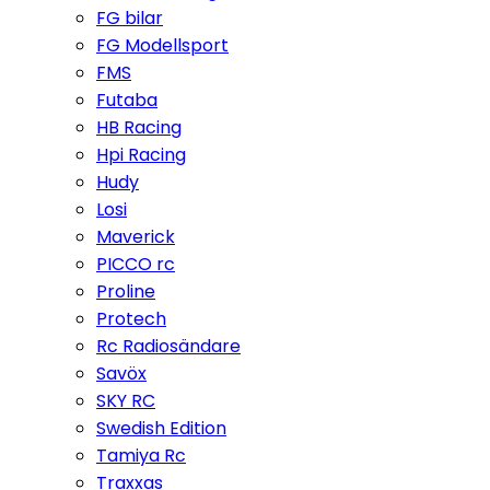
FG bilar
FG Modellsport
FMS
Futaba
HB Racing
Hpi Racing
Hudy
Losi
Maverick
PICCO rc
Proline
Protech
Rc Radiosändare
Savöx
SKY RC
Swedish Edition
Tamiya Rc
Traxxas