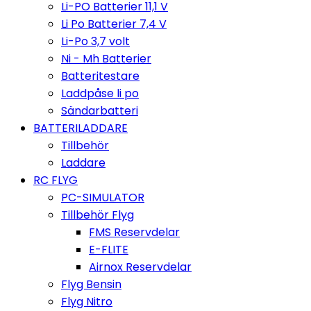
Li-PO Batterier 11,1 V
Li Po Batterier 7,4 V
Li-Po 3,7 volt
Ni - Mh Batterier
Batteritestare
Laddpåse li po
Sändarbatteri
BATTERILADDARE
Tillbehör
Laddare
RC FLYG
PC-SIMULATOR
Tillbehör Flyg
FMS Reservdelar
E-FLITE
Airnox Reservdelar
Flyg Bensin
Flyg Nitro