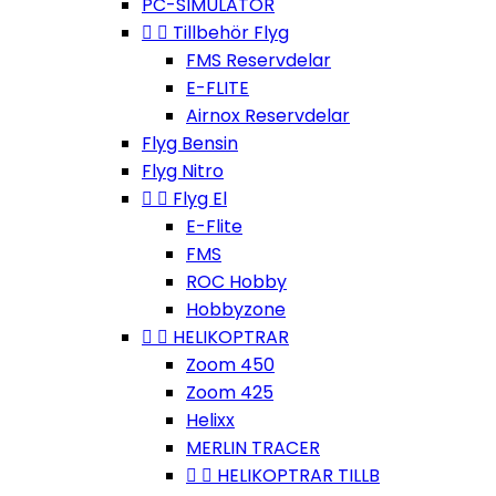
PC-SIMULATOR


Tillbehör Flyg
FMS Reservdelar
E-FLITE
Airnox Reservdelar
Flyg Bensin
Flyg Nitro


Flyg El
E-Flite
FMS
ROC Hobby
Hobbyzone


HELIKOPTRAR
Zoom 450
Zoom 425
Helixx
MERLIN TRACER


HELIKOPTRAR TILLB