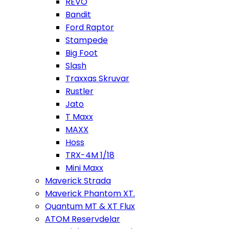
REVO
Bandit
Ford Raptor
Stampede
Big Foot
Slash
Traxxas Skruvar
Rustler
Jato
T Maxx
MAXX
Hoss
TRX-4M 1/18
Mini Maxx
Maverick Strada
Maverick Phantom XT.
Quantum MT & XT Flux
ATOM Reservdelar