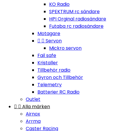
KO Radio
SPEKTRUM rc sändare
HPI Orginal radiosändare
Futaba rc radiosändare
Motagare


Servon
Mickro servon
Fail safe
Kristaller
Tillbehör radio
Gyron och Tillbehör
Telemetry
Batterier RC Radio
Outlet


Alla märken
Airnox
Arrma
Caster Racing