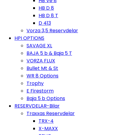
HB Ve 8
HB D 8
HB D 8 T
D 413
Vorza 3,5 Reservdelar
HPI OPTIONS
SAVAGE XL
BAJA 5 b & Baja 5 T
VORZA FLUX
Bullet Mt & St
WR 8 Options
Trophy
E Firestorm
Baja 5 b Options
RESERVDELAR-Bilar
Traxxas Reservdelar
TRX-4
X-MAXX