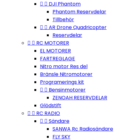


DJI Phantom
Phantom Reservdelar
Tillbehör


AR Drone Quadricopter
Reservdelar


RC MOTORER
EL MOTORER
FARTREGLAGE
Nitro motor Res del
Bränsle Nitromotorer
Programerings kit


Bensinmotorer
ZENOAH RESERVDELAR
Glödstift


RC RADIO


Sändare
SANWA Rc Radiosändare
FLY SKY