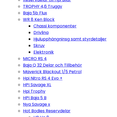
TROPHY 4,6 Truggy
Baja 5b Flux
WR 8 Ken Block
Chassi komponenter
Drivlina
Hjulupphängninsg samt styrdetaljer
Skruv
Elektronik
MICRO RS 4
Baja Q 32 Delar och Tillbehör
Maverick Blackout 1/5 Petrol
Hpi Nitro RS 4 Evo +
HPI Savage XL
Hpi Trophy
HPI Baja 5 B
Nya Savage x
Hot Bodies Reservdelar