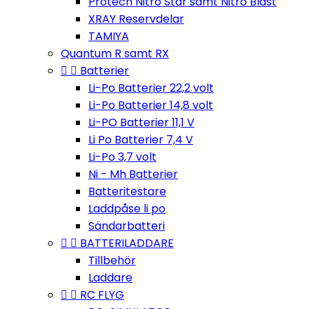
Protech Nitro Star samt Nitro Blast
XRAY Reservdelar
TAMIYA
Quantum R samt RX


Batterier
Li-Po Batterier 22,2 volt
Li-Po Batterier 14,8 volt
Li-PO Batterier 11,1 V
Li Po Batterier 7,4 V
Li-Po 3,7 volt
Ni - Mh Batterier
Batteritestare
Laddpåse li po
Sändarbatteri


BATTERILADDARE
Tillbehör
Laddare


RC FLYG