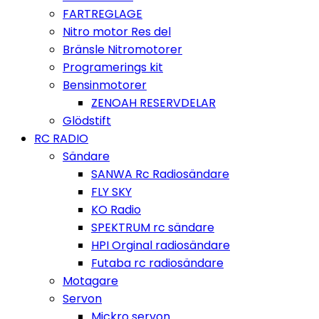
FARTREGLAGE
Nitro motor Res del
Bränsle Nitromotorer
Programerings kit
Bensinmotorer
ZENOAH RESERVDELAR
Glödstift
RC RADIO
Sändare
SANWA Rc Radiosändare
FLY SKY
KO Radio
SPEKTRUM rc sändare
HPI Orginal radiosändare
Futaba rc radiosändare
Motagare
Servon
Mickro servon