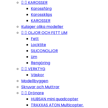


KAROSSER
Karossfärg
Karossklips
KAROSSER
Kulager olika modeller


OLJOR OCH FETT LIM
Fett
Locktite
SILICONOLJOR
Lim
Rengöring


VERKTYG
Väskor
Modellbyggen
Skruvar och Muttrar


Drönare
HUBSAN mini quadcopter
TRAXXAS ATON Multicopter.