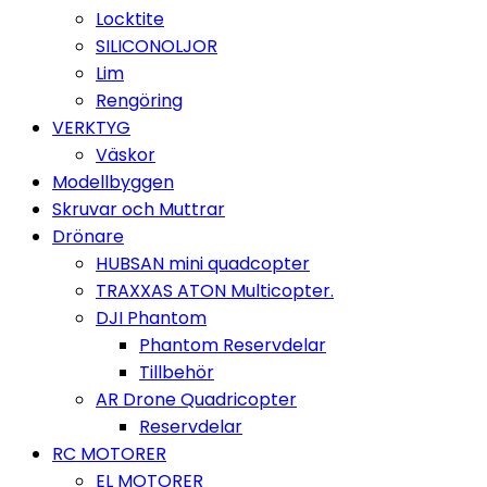
Locktite
SILICONOLJOR
Lim
Rengöring
VERKTYG
Väskor
Modellbyggen
Skruvar och Muttrar
Drönare
HUBSAN mini quadcopter
TRAXXAS ATON Multicopter.
DJI Phantom
Phantom Reservdelar
Tillbehör
AR Drone Quadricopter
Reservdelar
RC MOTORER
EL MOTORER