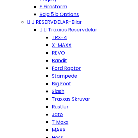
E Firestorm
Baja 5 b Options


RESERVDELAR-Bilar


Traxxas Reservdelar
TRX-4
X-MAXX
REVO
Bandit
Ford Raptor
Stampede
Big Foot
Slash
Traxxas Skruvar
Rustler
Jato
T Maxx
MAXX
Hoss