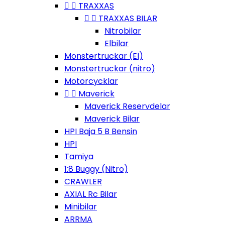


TRAXXAS


TRAXXAS BILAR
Nitrobilar
Elbilar
Monstertruckar (El)
Monstertruckar (nitro)
Motorcycklar


Maverick
Maverick Reservdelar
Maverick Bilar
HPI Baja 5 B Bensin
HPI
Tamiya
1:8 Buggy (Nitro)
CRAWLER
AXIAL Rc Bilar
Minibilar
ARRMA