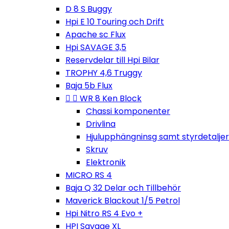
D 8 S Buggy
Hpi E 10 Touring och Drift
Apache sc Flux
Hpi SAVAGE 3,5
Reservdelar till Hpi Bilar
TROPHY 4,6 Truggy
Baja 5b Flux


WR 8 Ken Block
Chassi komponenter
Drivlina
Hjulupphängninsg samt styrdetaljer
Skruv
Elektronik
MICRO RS 4
Baja Q 32 Delar och Tillbehör
Maverick Blackout 1/5 Petrol
Hpi Nitro RS 4 Evo +
HPI Savage XL