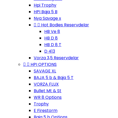
Hpi Trophy
HPI Baja 5 B
Nya Savage x


Hot Bodies Reservdelar
HB Ve 8
HB D 8
HB D 8 T
D 413
Vorza 3,5 Reservdelar


HPI OPTIONS
SAVAGE XL
BAJA 5 b & Baja 5 T
VORZA FLUX
Bullet Mt & St
WR 8 Options
Trophy
E Firestorm
Baja 5 b Options