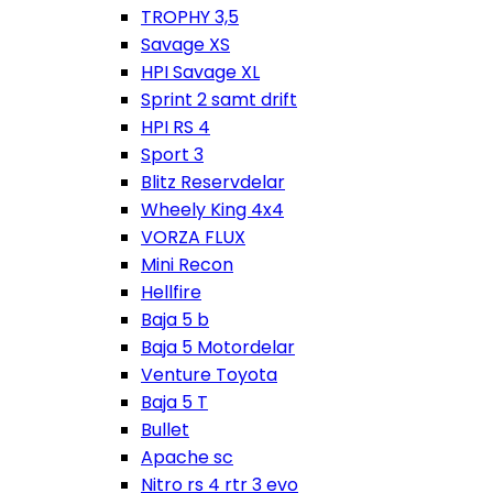
TROPHY 3,5
Savage XS
HPI Savage XL
Sprint 2 samt drift
HPI RS 4
Sport 3
Blitz Reservdelar
Wheely King 4x4
VORZA FLUX
Mini Recon
Hellfire
Baja 5 b
Baja 5 Motordelar
Venture Toyota
Baja 5 T
Bullet
Apache sc
Nitro rs 4 rtr 3 evo