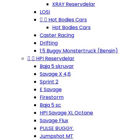
XRAY Reservdelar
LOSI


Hot Bodies Cars
Hot Bodies Cars
Caster Racing
Drifting
1:5 Buggy Monstertruck (Bensin)


HPI Reservdelar
Baja 5 skruvar
Savage X 4,6
Sprint 2
E Savage
Firestorm
Baja 5 sc
HPI Savage XL Octane
Savage Flux
PULSE BUGGY.
Jumpshot MT