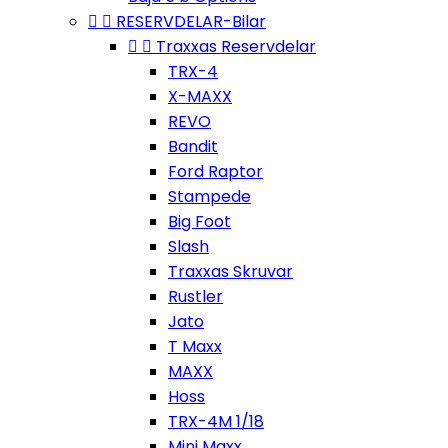


RESERVDELAR-Bilar


Traxxas Reservdelar
TRX-4
X-MAXX
REVO
Bandit
Ford Raptor
Stampede
Big Foot
Slash
Traxxas Skruvar
Rustler
Jato
T Maxx
MAXX
Hoss
TRX-4M 1/18
Mini Maxx