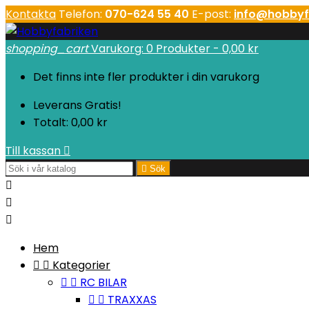
Kontakta
Telefon:
070-624 55 40
E-post:
info@hobbyf
shopping_cart
Varukorg:
0
Produkter - 0,00 kr
Det finns inte fler produkter i din varukorg
Leverans
Gratis!
Totalt:
0,00 kr
Till kassan


Sök



Hem


Kategorier


RC BILAR


TRAXXAS