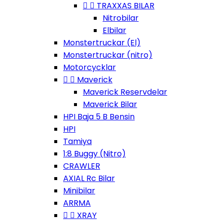


TRAXXAS BILAR
Nitrobilar
Elbilar
Monstertruckar (El)
Monstertruckar (nitro)
Motorcycklar


Maverick
Maverick Reservdelar
Maverick Bilar
HPI Baja 5 B Bensin
HPI
Tamiya
1:8 Buggy (Nitro)
CRAWLER
AXIAL Rc Bilar
Minibilar
ARRMA


XRAY