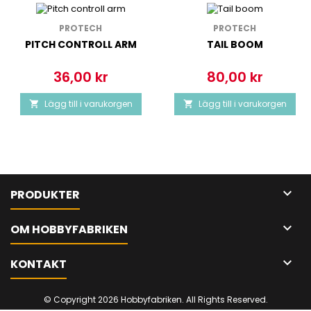
PROTECH
PROTECH
PITCH CONTROLL ARM
TAIL BOOM
36,00 kr
80,00 kr
Pris
Pris
Lägg till i varukorgen
Lägg till i varukorgen



PRODUKTER

OM HOBBYFABRIKEN

KONTAKT
© Copyright 2026 Hobbyfabriken. All Rights Reserved.