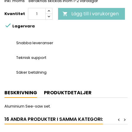
Inkl. moms
Beräknas skickas inom 1-2 vardagar
Lägg till i varukorgen
Kvantitet


Lagervara
Snabba leveranser
Teknisk support
Säker betalning
BESKRIVNING
PRODUKTDETALJER
Aluminium See-saw set.
16 ANDRA PRODUKTER I SAMMA KATEGORI:
<
>