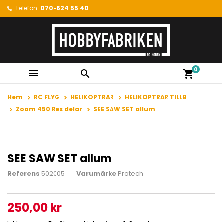
Telefon:
070-624 55 40
0


shopping_cart
Hem
RC FLYG
HELIKOPTRAR
HELIKOPTRAR TILLB
Zoom 450 Res delar
SEE SAW SET allum
SEE SAW SET allum
Referens
502005
Varumärke
Protech
250,00 kr