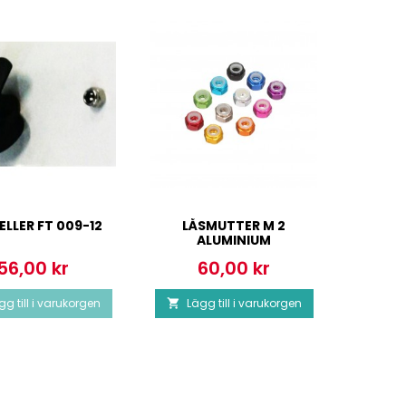
LLER FT 009-12
LÅSMUTTER M 2
LÅ
ALUMINIUM
56,00 kr
60,00 kr
Pris
Pris
P
gg till i varukorgen
Lägg till i varukorgen
Läg

