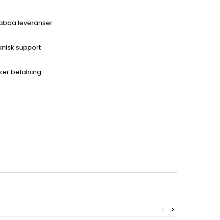
abba leveranser
knisk support
ker betalning
<
>