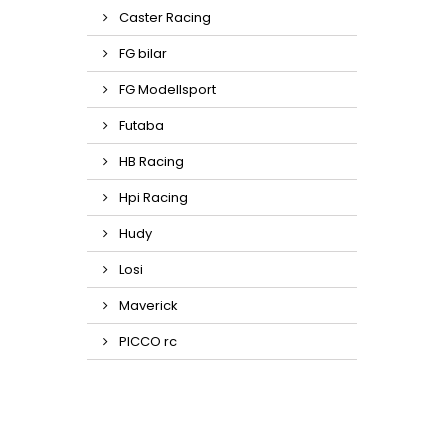
Caster Racing
FG bilar
FG Modellsport
Futaba
HB Racing
Hpi Racing
Hudy
Losi
Maverick
PICCO rc