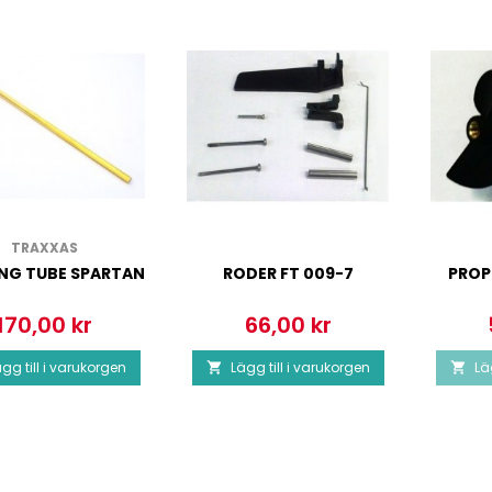
TRAXXAS
ING TUBE SPARTAN
RODER FT 009-7
PROPE
170,00 kr
66,00 kr
Pris
Pris
gg till i varukorgen
Lägg till i varukorgen
Lä

