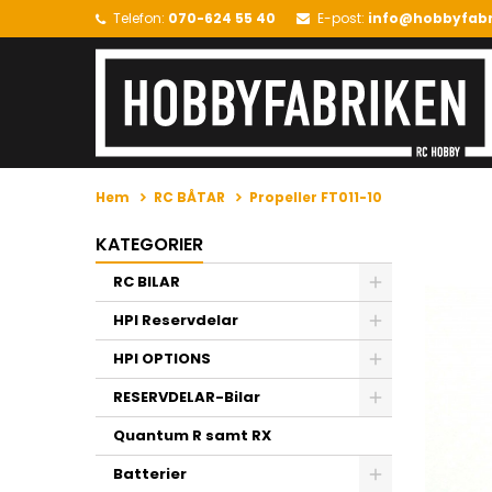
Telefon:
070-624 55 40
E-post:
info@hobbyfabr
Hem
RC BÅTAR
Propeller FT011-10
KATEGORIER
RC BILAR
HPI Reservdelar
HPI OPTIONS
RESERVDELAR-Bilar
Quantum R samt RX
Batterier