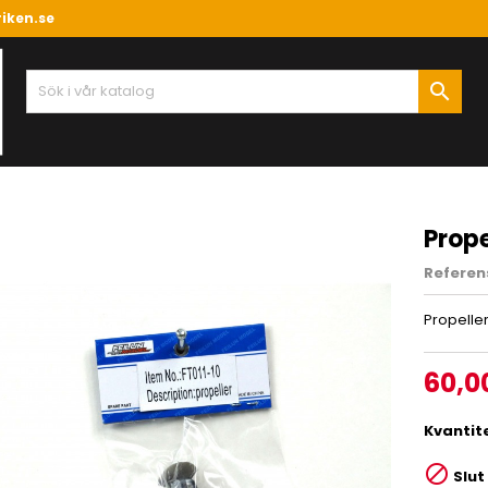
iken.se

Prope
Referen
Propeller
60,0
Kvantit

Slut 