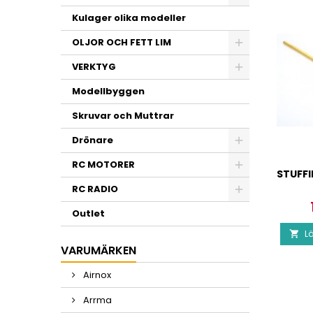
Kulager olika modeller
OLJOR OCH FETT LIM
VERKTYG
Modellbyggen
Skruvar och Muttrar
Drönare
RC MOTORER
STUFF
RC RADIO
Outlet
Lä

VARUMÄRKEN
Airnox
Arrma