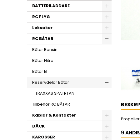
BATTERILADDARE
RC FLYG
Leksaker
RC BÅTAR
Båtar Bensin
Båtar Nitro
Båtar El
Reservdelar Båtar
TRAXXAS SPATRTAN
BESKRI
Tillbehör RC BÅTAR
Kablar & Kontakter
Propeller
DÄCK
9 ANDR
KAROSSER