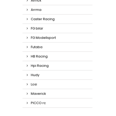
Airnox
Arrma
Caster Racing
FG bilar
FG Modellsport
Futaba
HB Racing
Hpi Racing
Hudy
Losi
Maverick
PICCO rc