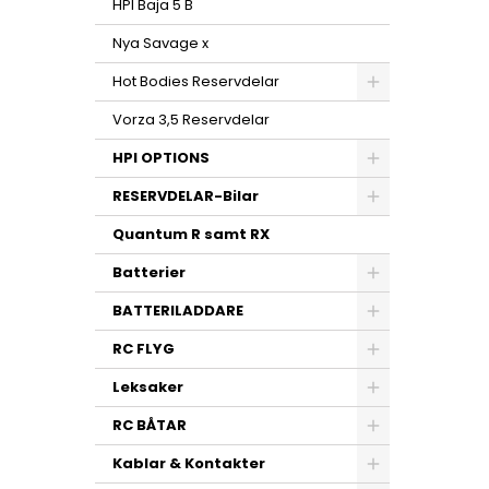
HPI Baja 5 B
Nya Savage x
Hot Bodies Reservdelar
Vorza 3,5 Reservdelar
HPI OPTIONS
RESERVDELAR-Bilar
Quantum R samt RX
Batterier
BATTERILADDARE
RC FLYG
Leksaker
RC BÅTAR
Kablar & Kontakter