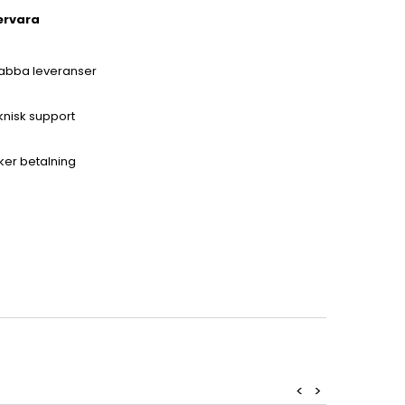
ervara
abba leveranser
knisk support
ker betalning
<
>