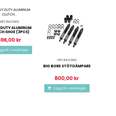
HPI RACING
HEX W
(S
 DUTY ALUMINUM
CH SHOE (3PCS)
P
596,00 kr
ris
Läg

gg till i varukorgen
HPI RACING
BIG BORE STÖTDÄMPARE
800,00 kr
Pris
Lägg till i varukorgen
