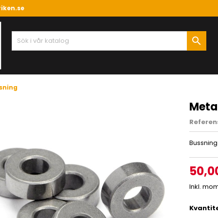
iken.se

sning
Metal
Referen
Bussning 
50,0
Inkl. mo
Kvantit