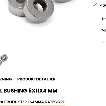

Lag
Sn
Te
Sä
VNING
PRODUKTDETALJER
L BUSHING 5X11X4 MM
RA PRODUKTER I SAMMA KATEGORI: