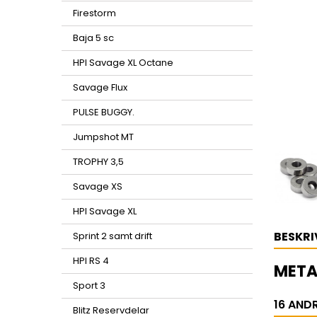
Firestorm
Baja 5 sc
HPI Savage XL Octane
Savage Flux
PULSE BUGGY.
Jumpshot MT
TROPHY 3,5
Savage XS
HPI Savage XL
BESKRI
Sprint 2 samt drift
HPI RS 4
META
Sport 3
16 AND
Blitz Reservdelar