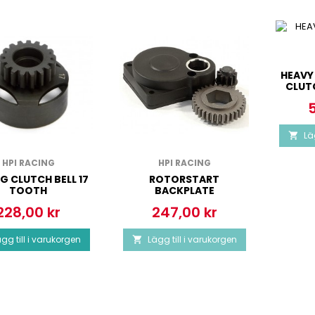
HEAVY
CLUT
P
Lä

HPI RACING
HPI RACING
G CLUTCH BELL 17
ROTORSTART
TOOTH
BACKPLATE
228,00 kr
247,00 kr
ris
Pris
gg till i varukorgen
Lägg till i varukorgen
