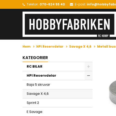
Telefon:
070-624 55 40
E-post:
info@hobbyfabr
Hem
HPI Reservdelar
Savage X 4,6
Metall bus
KATEGORIER
RC BILAR
HPI Reservdelar
Baja 5 skruvar
Savage X 4,6
Sprint 2
E Savage