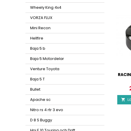
Wheely King 4x4
VORZA FLUX
Mini Recon
Hellfire
Baja 5 b
Baja 5 Motordelar
Venture Toyota
RACIN
Baja 5 T
P
Bullet
Apache sc
Lä

Nitro rs 4 rtr 3 evo
D 8 S Buggy
Hpi E 10 Touring och Drift