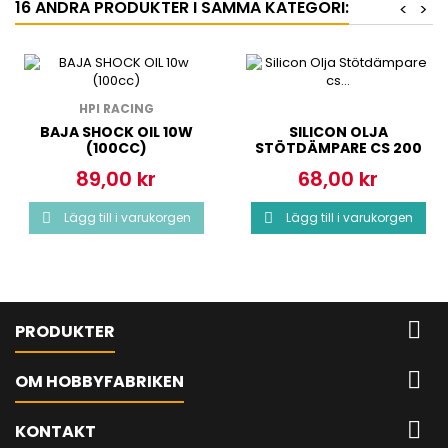
16 ANDRA PRODUKTER I SAMMA KATEGORI:
<
>
HPI RACING
BAJA SHOCK OIL 10W
SILICON OLJA
(100CC)
STÖTDÄMPARE CS 200
89,00 kr
68,00 kr
Pris
Pris
Lägg till i varukorgen
Lägg till i varukorgen



PRODUKTER

OM HOBBYFABRIKEN

KONTAKT