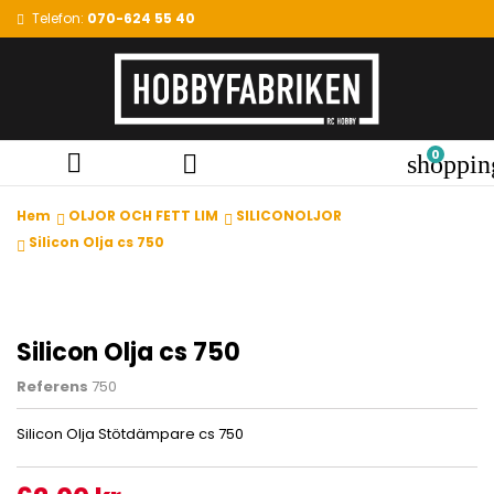
Telefon:
070-624 55 40
0


shoppin
Hem
OLJOR OCH FETT LIM
SILICONOLJOR
Silicon Olja cs 750
Silicon Olja cs 750
Referens
750
Silicon Olja Stötdämpare cs 750