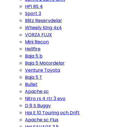
HPI RS 4
Sport 3
Blitz Reservdelar
Wheely King 4x4
VORZA FLUX
Mini Recon
Hellfire
Baja 5 b
Baja 5 Motordelar
Venture Toyota
Baja 5 T
Bullet
Apache sc
Nitro rs 4 rtr 3 evo
D 8 S Buggy
Hpi E 10 Touring och Drift
Apache sc Flux
Hpi SAVAGE 3,5