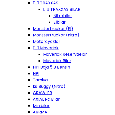


TRAXXAS


TRAXXAS BILAR
Nitrobilar
Elbilar
Monstertruckar (El)
Monstertruckar (nitro)
Motorcycklar


Maverick
Maverick Reservdelar
Maverick Bilar
HPI Baja 5 B Bensin
HPI
Tamiya
1:8 Buggy (Nitro)
CRAWLER
AXIAL Rc Bilar
Minibilar
ARRMA