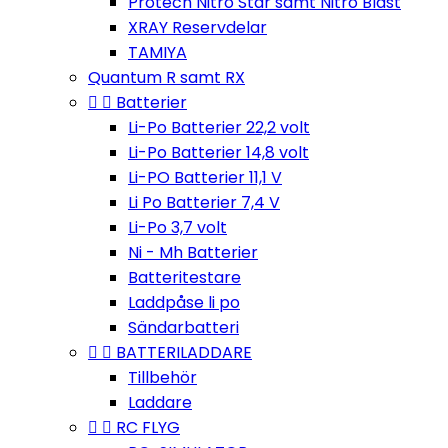
Protech Nitro Star samt Nitro Blast
XRAY Reservdelar
TAMIYA
Quantum R samt RX


Batterier
Li-Po Batterier 22,2 volt
Li-Po Batterier 14,8 volt
Li-PO Batterier 11,1 V
Li Po Batterier 7,4 V
Li-Po 3,7 volt
Ni - Mh Batterier
Batteritestare
Laddpåse li po
Sändarbatteri


BATTERILADDARE
Tillbehör
Laddare


RC FLYG