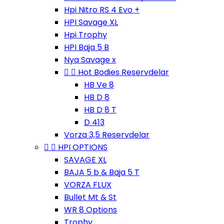
Hpi Nitro RS 4 Evo +
HPI Savage XL
Hpi Trophy
HPI Baja 5 B
Nya Savage x


Hot Bodies Reservdelar
HB Ve 8
HB D 8
HB D 8 T
D 413
Vorza 3,5 Reservdelar


HPI OPTIONS
SAVAGE XL
BAJA 5 b & Baja 5 T
VORZA FLUX
Bullet Mt & St
WR 8 Options
Trophy