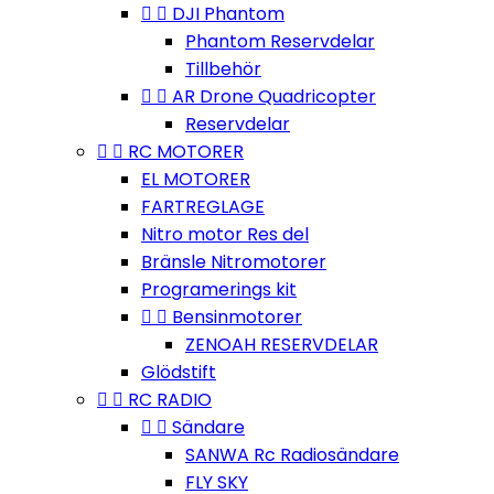


DJI Phantom
Phantom Reservdelar
Tillbehör


AR Drone Quadricopter
Reservdelar


RC MOTORER
EL MOTORER
FARTREGLAGE
Nitro motor Res del
Bränsle Nitromotorer
Programerings kit


Bensinmotorer
ZENOAH RESERVDELAR
Glödstift


RC RADIO


Sändare
SANWA Rc Radiosändare
FLY SKY