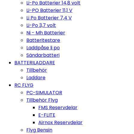
Li-Po Batterier 14,8 volt
Li-PO Batterier 11,1 V
Li Po Batterier 7,4 V
Li-Po 3,7 volt
Ni - Mh Batterier
Batteritestare
Laddpåse li po
Sändarbatteri
BATTERILADDARE
Tillbehör
Laddare
RC FLYG
PC-SIMULATOR
Tillbehör Flyg
FMS Reservdelar
E-FLITE
Airnox Reservdelar
Flyg Bensin