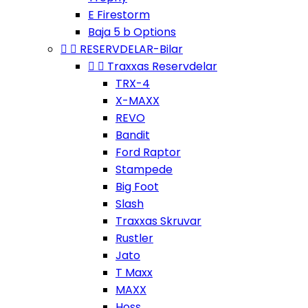
E Firestorm
Baja 5 b Options


RESERVDELAR-Bilar


Traxxas Reservdelar
TRX-4
X-MAXX
REVO
Bandit
Ford Raptor
Stampede
Big Foot
Slash
Traxxas Skruvar
Rustler
Jato
T Maxx
MAXX
Hoss