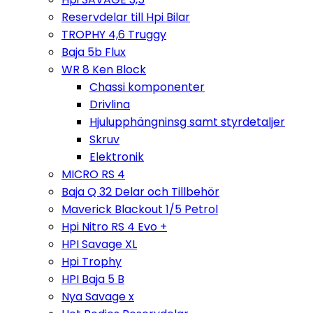
Reservdelar till Hpi Bilar
TROPHY 4,6 Truggy
Baja 5b Flux
WR 8 Ken Block
Chassi komponenter
Drivlina
Hjulupphängninsg samt styrdetaljer
Skruv
Elektronik
MICRO RS 4
Baja Q 32 Delar och Tillbehör
Maverick Blackout 1/5 Petrol
Hpi Nitro RS 4 Evo +
HPI Savage XL
Hpi Trophy
HPI Baja 5 B
Nya Savage x