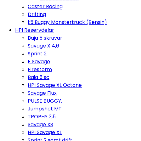
Caster Racing
Drifting
1:5 Buggy Monstertruck (Bensin)
HPI Reservdelar
Baja 5 skruvar
Savage X 4,6
Sprint 2
E Savage
Firestorm
Baja 5 sc
HPI Savage XL Octane
Savage Flux
PULSE BUGGY.
Jumpshot MT
TROPHY 3,5
Savage XS
HPI Savage XL
Sprint 2 samt drift