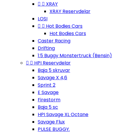


XRAY
XRAY Reservdelar
LOSI


Hot Bodies Cars
Hot Bodies Cars
Caster Racing
Drifting
1:5 Buggy Monstertruck (Bensin)


HPI Reservdelar
Baja 5 skruvar
Savage X 4,6
Sprint 2
E Savage
Firestorm
Baja 5 sc
HPI Savage XL Octane
Savage Flux
PULSE BUGGY.