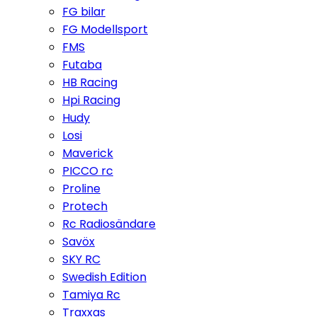
FG bilar
FG Modellsport
FMS
Futaba
HB Racing
Hpi Racing
Hudy
Losi
Maverick
PICCO rc
Proline
Protech
Rc Radiosändare
Savöx
SKY RC
Swedish Edition
Tamiya Rc
Traxxas