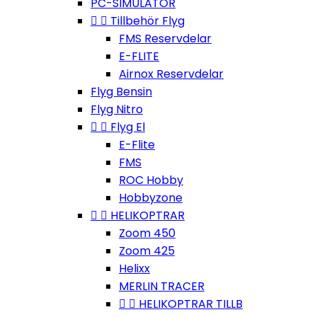
PC-SIMULATOR


Tillbehör Flyg
FMS Reservdelar
E-FLITE
Airnox Reservdelar
Flyg Bensin
Flyg Nitro


Flyg El
E-Flite
FMS
ROC Hobby
Hobbyzone


HELIKOPTRAR
Zoom 450
Zoom 425
Helixx
MERLIN TRACER


HELIKOPTRAR TILLB