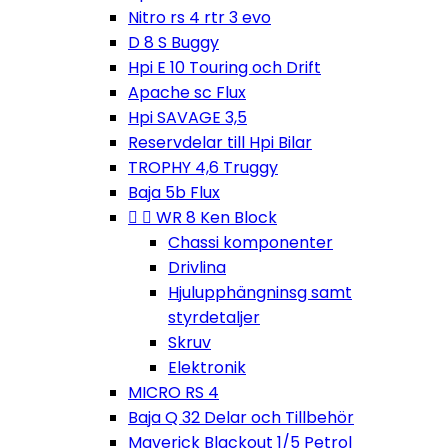
Nitro rs 4 rtr 3 evo
D 8 S Buggy
Hpi E 10 Touring och Drift
Apache sc Flux
Hpi SAVAGE 3,5
Reservdelar till Hpi Bilar
TROPHY 4,6 Truggy
Baja 5b Flux


WR 8 Ken Block
Chassi komponenter
Drivlina
Hjulupphängninsg samt
styrdetaljer
Skruv
Elektronik
MICRO RS 4
Baja Q 32 Delar och Tillbehör
Maverick Blackout 1/5 Petrol