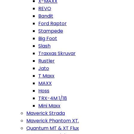
X-MAXX
REVO
Bandit
Ford Raptor
Stampede
Big Foot
Slash
Traxxas Skruvar
Rustler
Jato
T Maxx
MAXX
Hoss
TRX-4M 1/18
Mini Maxx
Maverick Strada
Maverick Phantom XT.
Quantum MT & XT Flux