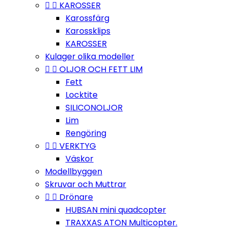


KAROSSER
Karossfärg
Karossklips
KAROSSER
Kulager olika modeller


OLJOR OCH FETT LIM
Fett
Locktite
SILICONOLJOR
Lim
Rengöring


VERKTYG
Väskor
Modellbyggen
Skruvar och Muttrar


Drönare
HUBSAN mini quadcopter
TRAXXAS ATON Multicopter.