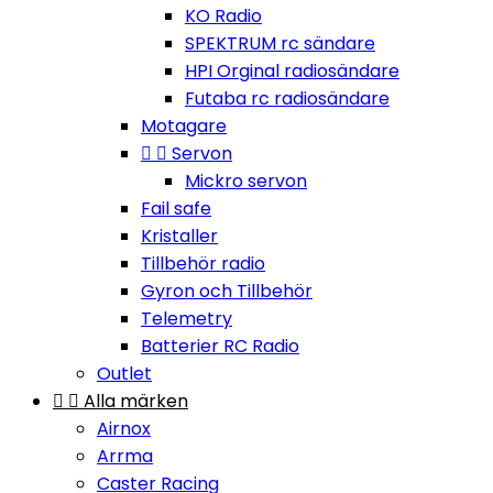
KO Radio
SPEKTRUM rc sändare
HPI Orginal radiosändare
Futaba rc radiosändare
Motagare


Servon
Mickro servon
Fail safe
Kristaller
Tillbehör radio
Gyron och Tillbehör
Telemetry
Batterier RC Radio
Outlet


Alla märken
Airnox
Arrma
Caster Racing