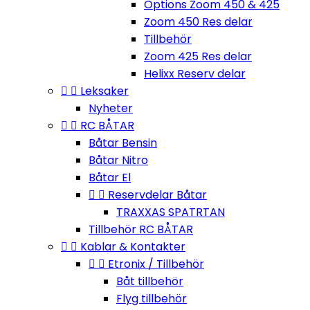
Options Zoom 450 & 425
Zoom 450 Res delar
Tillbehör
Zoom 425 Res delar
Helixx Reserv delar


Leksaker
Nyheter


RC BÅTAR
Båtar Bensin
Båtar Nitro
Båtar El


Reservdelar Båtar
TRAXXAS SPATRTAN
Tillbehör RC BÅTAR


Kablar & Kontakter


Etronix / Tillbehör
Båt tillbehör
Flyg tillbehör