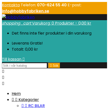
Kontakta
Telefon:
070-624 55 40
E-post:
info@hobbyfabriken.se
shopping_cart
Varukorg:
0
Produkter - 0,00 kr
Det finns inte fler produkter i din varukorg
Leverans
Gratis!
Totalt:
0,00 kr
Till kassan


Sök



Hem


Kategorier


RC BILAR