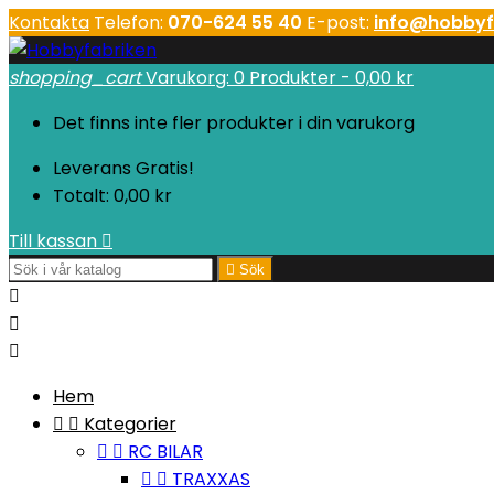
Kontakta
Telefon:
070-624 55 40
E-post:
info@hobbyf
shopping_cart
Varukorg:
0
Produkter - 0,00 kr
Det finns inte fler produkter i din varukorg
Leverans
Gratis!
Totalt:
0,00 kr
Till kassan


Sök



Hem


Kategorier


RC BILAR


TRAXXAS