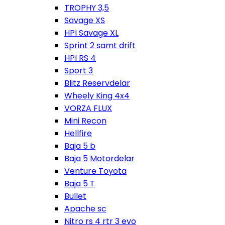
TROPHY 3,5
Savage XS
HPI Savage XL
Sprint 2 samt drift
HPI RS 4
Sport 3
Blitz Reservdelar
Wheely King 4x4
VORZA FLUX
Mini Recon
Hellfire
Baja 5 b
Baja 5 Motordelar
Venture Toyota
Baja 5 T
Bullet
Apache sc
Nitro rs 4 rtr 3 evo