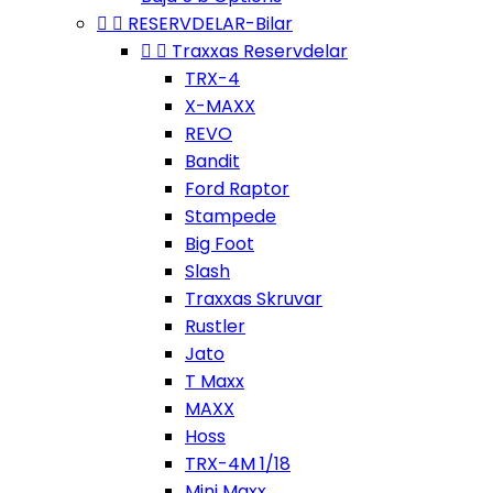


RESERVDELAR-Bilar


Traxxas Reservdelar
TRX-4
X-MAXX
REVO
Bandit
Ford Raptor
Stampede
Big Foot
Slash
Traxxas Skruvar
Rustler
Jato
T Maxx
MAXX
Hoss
TRX-4M 1/18
Mini Maxx