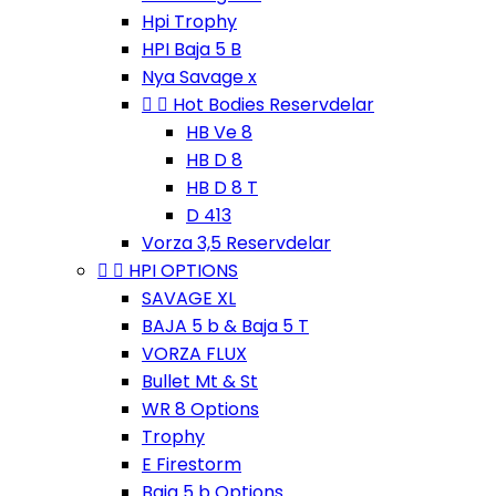
Hpi Trophy
HPI Baja 5 B
Nya Savage x


Hot Bodies Reservdelar
HB Ve 8
HB D 8
HB D 8 T
D 413
Vorza 3,5 Reservdelar


HPI OPTIONS
SAVAGE XL
BAJA 5 b & Baja 5 T
VORZA FLUX
Bullet Mt & St
WR 8 Options
Trophy
E Firestorm
Baja 5 b Options