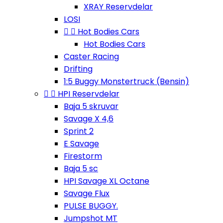
XRAY Reservdelar
LOSI


Hot Bodies Cars
Hot Bodies Cars
Caster Racing
Drifting
1:5 Buggy Monstertruck (Bensin)


HPI Reservdelar
Baja 5 skruvar
Savage X 4,6
Sprint 2
E Savage
Firestorm
Baja 5 sc
HPI Savage XL Octane
Savage Flux
PULSE BUGGY.
Jumpshot MT