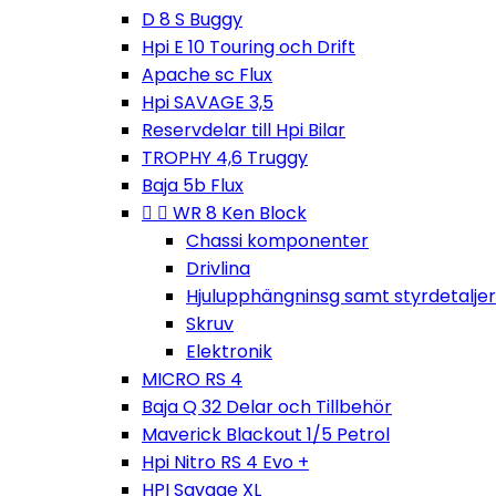
D 8 S Buggy
Hpi E 10 Touring och Drift
Apache sc Flux
Hpi SAVAGE 3,5
Reservdelar till Hpi Bilar
TROPHY 4,6 Truggy
Baja 5b Flux


WR 8 Ken Block
Chassi komponenter
Drivlina
Hjulupphängninsg samt styrdetaljer
Skruv
Elektronik
MICRO RS 4
Baja Q 32 Delar och Tillbehör
Maverick Blackout 1/5 Petrol
Hpi Nitro RS 4 Evo +
HPI Savage XL