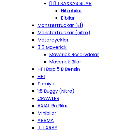


TRAXXAS BILAR
Nitrobilar
Elbilar
Monstertruckar (El)
Monstertruckar (nitro)
Motorcycklar


Maverick
Maverick Reservdelar
Maverick Bilar
HPI Baja 5 B Bensin
HPI
Tamiya
1:8 Buggy (Nitro)
CRAWLER
AXIAL Rc Bilar
Minibilar
ARRMA


XRAY