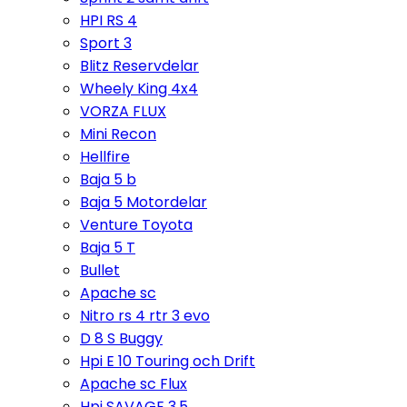
HPI RS 4
Sport 3
Blitz Reservdelar
Wheely King 4x4
VORZA FLUX
Mini Recon
Hellfire
Baja 5 b
Baja 5 Motordelar
Venture Toyota
Baja 5 T
Bullet
Apache sc
Nitro rs 4 rtr 3 evo
D 8 S Buggy
Hpi E 10 Touring och Drift
Apache sc Flux
Hpi SAVAGE 3,5