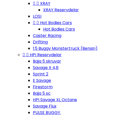


XRAY
XRAY Reservdelar
LOSI


Hot Bodies Cars
Hot Bodies Cars
Caster Racing
Drifting
1:5 Buggy Monstertruck (Bensin)


HPI Reservdelar
Baja 5 skruvar
Savage X 4,6
Sprint 2
E Savage
Firestorm
Baja 5 sc
HPI Savage XL Octane
Savage Flux
PULSE BUGGY.