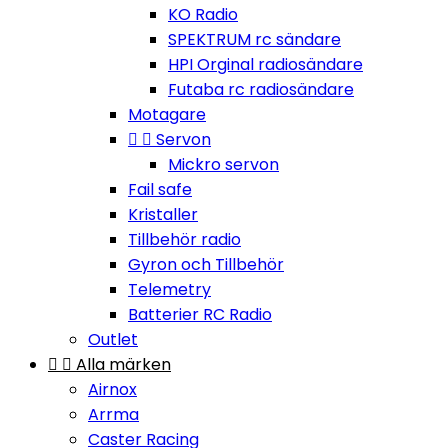
KO Radio
SPEKTRUM rc sändare
HPI Orginal radiosändare
Futaba rc radiosändare
Motagare


Servon
Mickro servon
Fail safe
Kristaller
Tillbehör radio
Gyron och Tillbehör
Telemetry
Batterier RC Radio
Outlet


Alla märken
Airnox
Arrma
Caster Racing