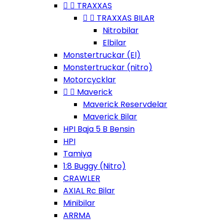


TRAXXAS


TRAXXAS BILAR
Nitrobilar
Elbilar
Monstertruckar (El)
Monstertruckar (nitro)
Motorcycklar


Maverick
Maverick Reservdelar
Maverick Bilar
HPI Baja 5 B Bensin
HPI
Tamiya
1:8 Buggy (Nitro)
CRAWLER
AXIAL Rc Bilar
Minibilar
ARRMA