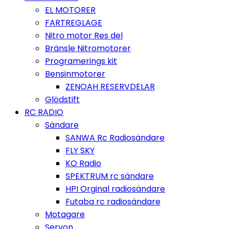
EL MOTORER
FARTREGLAGE
Nitro motor Res del
Bränsle Nitromotorer
Programerings kit
Bensinmotorer
ZENOAH RESERVDELAR
Glödstift
RC RADIO
Sändare
SANWA Rc Radiosändare
FLY SKY
KO Radio
SPEKTRUM rc sändare
HPI Orginal radiosändare
Futaba rc radiosändare
Motagare
Servon