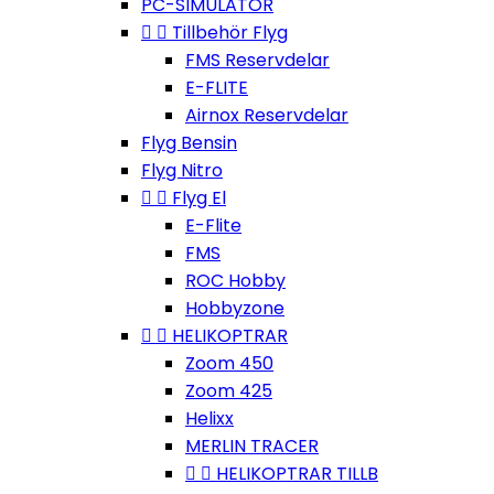
PC-SIMULATOR


Tillbehör Flyg
FMS Reservdelar
E-FLITE
Airnox Reservdelar
Flyg Bensin
Flyg Nitro


Flyg El
E-Flite
FMS
ROC Hobby
Hobbyzone


HELIKOPTRAR
Zoom 450
Zoom 425
Helixx
MERLIN TRACER


HELIKOPTRAR TILLB