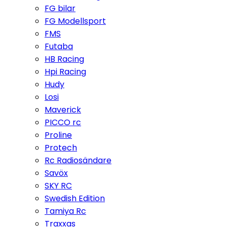
FG bilar
FG Modellsport
FMS
Futaba
HB Racing
Hpi Racing
Hudy
Losi
Maverick
PICCO rc
Proline
Protech
Rc Radiosändare
Savöx
SKY RC
Swedish Edition
Tamiya Rc
Traxxas