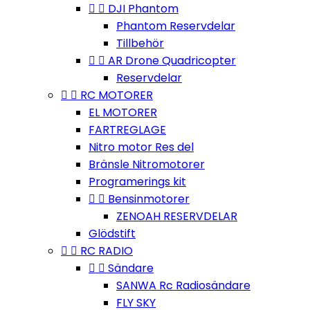


DJI Phantom
Phantom Reservdelar
Tillbehör


AR Drone Quadricopter
Reservdelar


RC MOTORER
EL MOTORER
FARTREGLAGE
Nitro motor Res del
Bränsle Nitromotorer
Programerings kit


Bensinmotorer
ZENOAH RESERVDELAR
Glödstift


RC RADIO


Sändare
SANWA Rc Radiosändare
FLY SKY