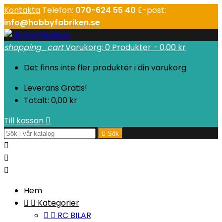
Kontakta
Telefon:
070-624 55 40
E-post:
info@hobbyfabriken.se
shopping_cart
Varukorg:
0
Produkter - 0,00 kr
Det finns inte fler produkter i din varukorg
Leverans
Gratis!
Totalt:
0,00 kr
Till kassan


Sök



Hem


Kategorier


RC BILAR