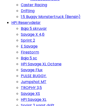
Caster Racing
Drifting
1:5 Buggy Monstertruck (Bensin)
HPI Reservdelar
Baja 5 skruvar
Savage X 4,6
Sprint 2
E Savage
Firestorm
Baja 5 sc
HPI Savage XL Octane
Savage Flux
PULSE BUGGY.
Jumpshot MT
TROPHY 3,5
Savage XS
HPI Savage XL
Sprint 2 samt drift