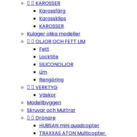


KAROSSER
Karossfärg
Karossklips
KAROSSER
Kulager olika modeller


OLJOR OCH FETT LIM
Fett
Locktite
SILICONOLJOR
Lim
Rengöring


VERKTYG
Väskor
Modellbyggen
Skruvar och Muttrar


Drönare
HUBSAN mini quadcopter
TRAXXAS ATON Multicopter.