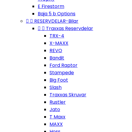
E Firestorm
Baja 5 b Options


RESERVDELAR-Bilar


Traxxas Reservdelar
TRX-4
X-MAXX
REVO
Bandit
Ford Raptor
Stampede
Big Foot
Slash
Traxxas Skruvar
Rustler
Jato
T Maxx
MAXX
Hoss