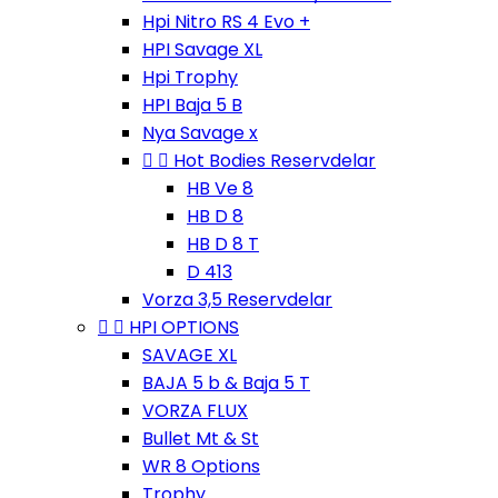
Hpi Nitro RS 4 Evo +
HPI Savage XL
Hpi Trophy
HPI Baja 5 B
Nya Savage x


Hot Bodies Reservdelar
HB Ve 8
HB D 8
HB D 8 T
D 413
Vorza 3,5 Reservdelar


HPI OPTIONS
SAVAGE XL
BAJA 5 b & Baja 5 T
VORZA FLUX
Bullet Mt & St
WR 8 Options
Trophy