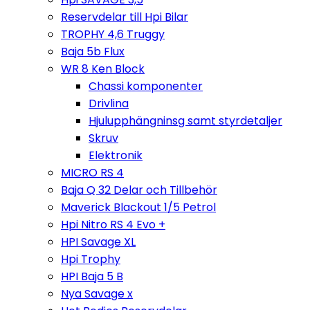
Reservdelar till Hpi Bilar
TROPHY 4,6 Truggy
Baja 5b Flux
WR 8 Ken Block
Chassi komponenter
Drivlina
Hjulupphängninsg samt styrdetaljer
Skruv
Elektronik
MICRO RS 4
Baja Q 32 Delar och Tillbehör
Maverick Blackout 1/5 Petrol
Hpi Nitro RS 4 Evo +
HPI Savage XL
Hpi Trophy
HPI Baja 5 B
Nya Savage x