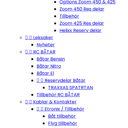
Options Zoom 450 & 425
Zoom 450 Res delar
Tillbehör
Zoom 425 Res delar
Helixx Reserv delar


Leksaker
Nyheter


RC BÅTAR
Båtar Bensin
Båtar Nitro
Båtar El


Reservdelar Båtar
TRAXXAS SPATRTAN
Tillbehör RC BÅTAR


Kablar & Kontakter


Etronix / Tillbehör
Båt tillbehör
Flyg tillbehör