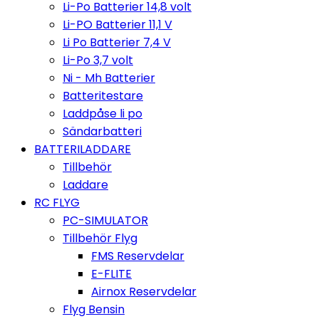
Li-Po Batterier 14,8 volt
Li-PO Batterier 11,1 V
Li Po Batterier 7,4 V
Li-Po 3,7 volt
Ni - Mh Batterier
Batteritestare
Laddpåse li po
Sändarbatteri
BATTERILADDARE
Tillbehör
Laddare
RC FLYG
PC-SIMULATOR
Tillbehör Flyg
FMS Reservdelar
E-FLITE
Airnox Reservdelar
Flyg Bensin