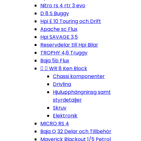
Nitro rs 4 rtr 3 evo
D 8 S Buggy
Hpi E 10 Touring och Drift
Apache sc Flux
Hpi SAVAGE 3,5
Reservdelar till Hpi Bilar
TROPHY 4,6 Truggy
Baja 5b Flux


WR 8 Ken Block
Chassi komponenter
Drivlina
Hjulupphängninsg samt
styrdetaljer
Skruv
Elektronik
MICRO RS 4
Baja Q 32 Delar och Tillbehör
Maverick Blackout 1/5 Petrol