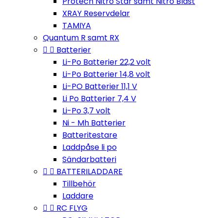
Protech Nitro Star samt Nitro Blast
XRAY Reservdelar
TAMIYA
Quantum R samt RX


Batterier
Li-Po Batterier 22,2 volt
Li-Po Batterier 14,8 volt
Li-PO Batterier 11,1 V
Li Po Batterier 7,4 V
Li-Po 3,7 volt
Ni - Mh Batterier
Batteritestare
Laddpåse li po
Sändarbatteri


BATTERILADDARE
Tillbehör
Laddare


RC FLYG