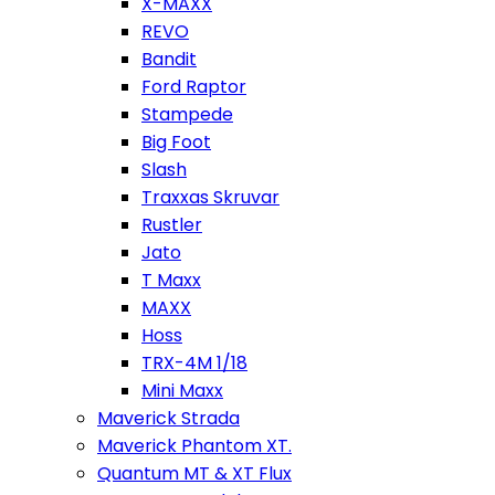
X-MAXX
REVO
Bandit
Ford Raptor
Stampede
Big Foot
Slash
Traxxas Skruvar
Rustler
Jato
T Maxx
MAXX
Hoss
TRX-4M 1/18
Mini Maxx
Maverick Strada
Maverick Phantom XT.
Quantum MT & XT Flux