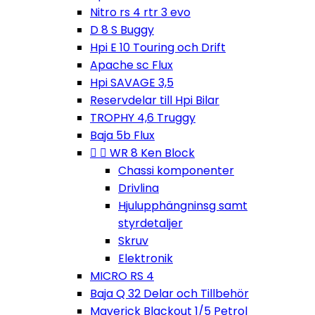
Nitro rs 4 rtr 3 evo
D 8 S Buggy
Hpi E 10 Touring och Drift
Apache sc Flux
Hpi SAVAGE 3,5
Reservdelar till Hpi Bilar
TROPHY 4,6 Truggy
Baja 5b Flux


WR 8 Ken Block
Chassi komponenter
Drivlina
Hjulupphängninsg samt
styrdetaljer
Skruv
Elektronik
MICRO RS 4
Baja Q 32 Delar och Tillbehör
Maverick Blackout 1/5 Petrol