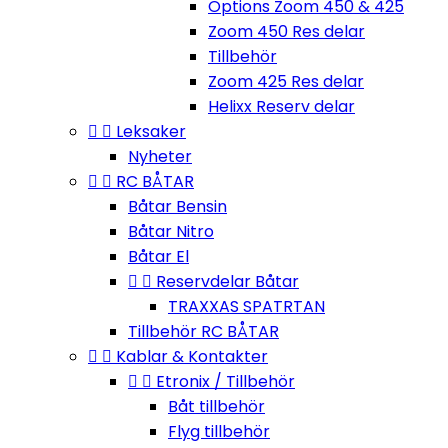
Options Zoom 450 & 425
Zoom 450 Res delar
Tillbehör
Zoom 425 Res delar
Helixx Reserv delar


Leksaker
Nyheter


RC BÅTAR
Båtar Bensin
Båtar Nitro
Båtar El


Reservdelar Båtar
TRAXXAS SPATRTAN
Tillbehör RC BÅTAR


Kablar & Kontakter


Etronix / Tillbehör
Båt tillbehör
Flyg tillbehör