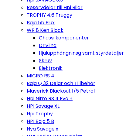
Reservdelar till Hpi Bilar
TROPHY 4,6 Truggy
Baja 5b Flux
WR 8 Ken Block
Chassi komponenter
Drivlina
Hjulupphängninsg samt styrdetaljer
Skruv
Elektronik
MICRO RS 4
Baja Q 32 Delar och Tillbehör
Maverick Blackout 1/5 Petrol
Hpi Nitro RS 4 Evo +
HPI Savage XL
Hpi Trophy
HPI Baja 5 B
Nya Savage x