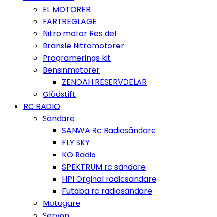
EL MOTORER
FARTREGLAGE
Nitro motor Res del
Bränsle Nitromotorer
Programerings kit
Bensinmotorer
ZENOAH RESERVDELAR
Glödstift
RC RADIO
Sändare
SANWA Rc Radiosändare
FLY SKY
KO Radio
SPEKTRUM rc sändare
HPI Orginal radiosändare
Futaba rc radiosändare
Motagare
Servon