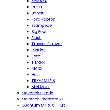
X-MAXX
REVO
Bandit
Ford Raptor
Stampede
Big Foot
Slash
Traxxas Skruvar
Rustler
Jato
T Maxx
MAXX
Hoss
TRX-4M 1/18
Mini Maxx
Maverick Strada
Maverick Phantom XT.
Quantum MT & XT Flux