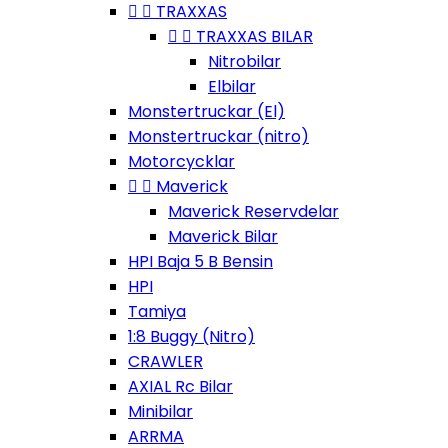


TRAXXAS


TRAXXAS BILAR
Nitrobilar
Elbilar
Monstertruckar (El)
Monstertruckar (nitro)
Motorcycklar


Maverick
Maverick Reservdelar
Maverick Bilar
HPI Baja 5 B Bensin
HPI
Tamiya
1:8 Buggy (Nitro)
CRAWLER
AXIAL Rc Bilar
Minibilar
ARRMA