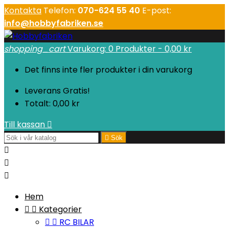
Kontakta
Telefon:
070-624 55 40
E-post:
info@hobbyfabriken.se
shopping_cart
Varukorg:
0
Produkter - 0,00 kr
Det finns inte fler produkter i din varukorg
Leverans
Gratis!
Totalt:
0,00 kr
Till kassan


Sök



Hem


Kategorier


RC BILAR