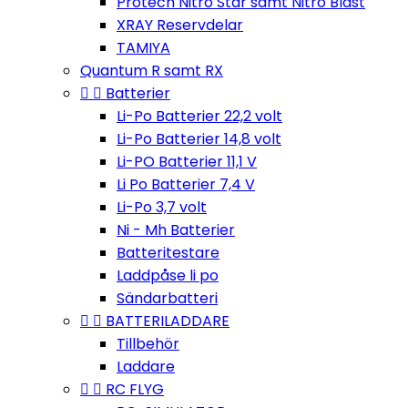
Protech Nitro Star samt Nitro Blast
XRAY Reservdelar
TAMIYA
Quantum R samt RX


Batterier
Li-Po Batterier 22,2 volt
Li-Po Batterier 14,8 volt
Li-PO Batterier 11,1 V
Li Po Batterier 7,4 V
Li-Po 3,7 volt
Ni - Mh Batterier
Batteritestare
Laddpåse li po
Sändarbatteri


BATTERILADDARE
Tillbehör
Laddare


RC FLYG