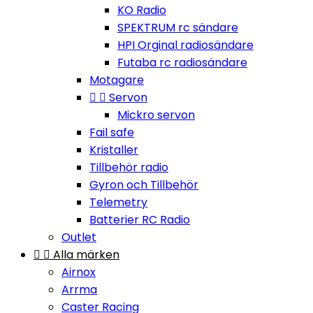
KO Radio
SPEKTRUM rc sändare
HPI Orginal radiosändare
Futaba rc radiosändare
Motagare


Servon
Mickro servon
Fail safe
Kristaller
Tillbehör radio
Gyron och Tillbehör
Telemetry
Batterier RC Radio
Outlet


Alla märken
Airnox
Arrma
Caster Racing