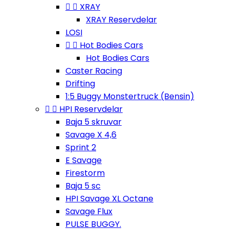


XRAY
XRAY Reservdelar
LOSI


Hot Bodies Cars
Hot Bodies Cars
Caster Racing
Drifting
1:5 Buggy Monstertruck (Bensin)


HPI Reservdelar
Baja 5 skruvar
Savage X 4,6
Sprint 2
E Savage
Firestorm
Baja 5 sc
HPI Savage XL Octane
Savage Flux
PULSE BUGGY.