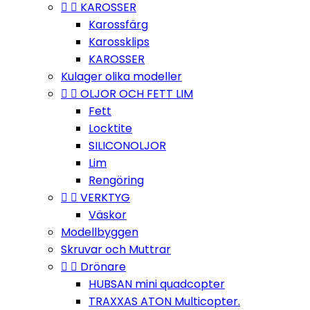


KAROSSER
Karossfärg
Karossklips
KAROSSER
Kulager olika modeller


OLJOR OCH FETT LIM
Fett
Locktite
SILICONOLJOR
Lim
Rengöring


VERKTYG
Väskor
Modellbyggen
Skruvar och Muttrar


Drönare
HUBSAN mini quadcopter
TRAXXAS ATON Multicopter.