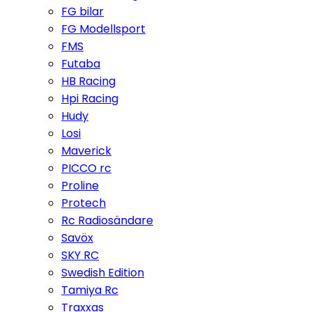
FG bilar
FG Modellsport
FMS
Futaba
HB Racing
Hpi Racing
Hudy
Losi
Maverick
PICCO rc
Proline
Protech
Rc Radiosändare
Savöx
SKY RC
Swedish Edition
Tamiya Rc
Traxxas