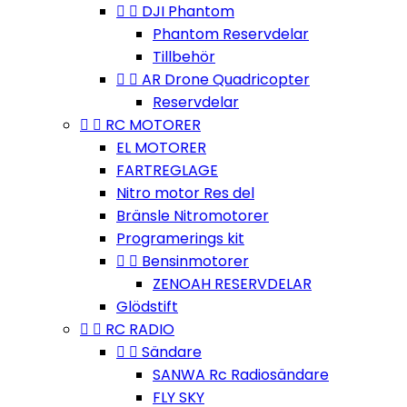


DJI Phantom
Phantom Reservdelar
Tillbehör


AR Drone Quadricopter
Reservdelar


RC MOTORER
EL MOTORER
FARTREGLAGE
Nitro motor Res del
Bränsle Nitromotorer
Programerings kit


Bensinmotorer
ZENOAH RESERVDELAR
Glödstift


RC RADIO


Sändare
SANWA Rc Radiosändare
FLY SKY