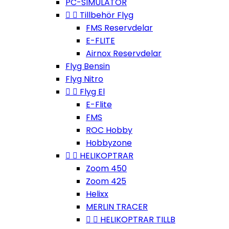
PC-SIMULATOR


Tillbehör Flyg
FMS Reservdelar
E-FLITE
Airnox Reservdelar
Flyg Bensin
Flyg Nitro


Flyg El
E-Flite
FMS
ROC Hobby
Hobbyzone


HELIKOPTRAR
Zoom 450
Zoom 425
Helixx
MERLIN TRACER


HELIKOPTRAR TILLB