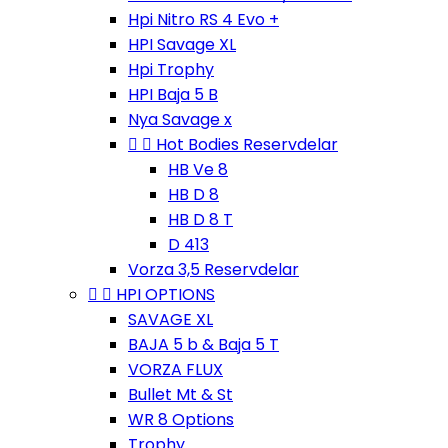
Hpi Nitro RS 4 Evo +
HPI Savage XL
Hpi Trophy
HPI Baja 5 B
Nya Savage x


Hot Bodies Reservdelar
HB Ve 8
HB D 8
HB D 8 T
D 413
Vorza 3,5 Reservdelar


HPI OPTIONS
SAVAGE XL
BAJA 5 b & Baja 5 T
VORZA FLUX
Bullet Mt & St
WR 8 Options
Trophy