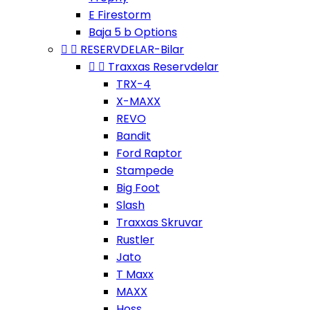
E Firestorm
Baja 5 b Options


RESERVDELAR-Bilar


Traxxas Reservdelar
TRX-4
X-MAXX
REVO
Bandit
Ford Raptor
Stampede
Big Foot
Slash
Traxxas Skruvar
Rustler
Jato
T Maxx
MAXX
Hoss