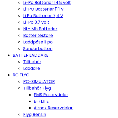
Li-Po Batterier 14,8 volt
Li-PO Batterier 11,1 V
Li Po Batterier 7,4 V
Li-Po 3,7 volt
Ni - Mh Batterier
Batteritestare
Laddpåse li po
Sändarbatteri
BATTERILADDARE
Tillbehör
Laddare
RC FLYG
PC-SIMULATOR
Tillbehör Flyg
FMS Reservdelar
E-FLITE
Airnox Reservdelar
Flyg Bensin