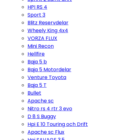
HPI RS 4
Sport 3
Blitz Reservdelar
Wheely King 4x4
VORZA FLUX
Mini Recon
Hellfire
Baja 5 b
Baja 5 Motordelar
Venture Toyota
Baja 5 T
Bullet
Apache sc
Nitro rs 4 rtr 3 evo
D 8 S Buggy
Hpi E 10 Touring och Drift
Apache sc Flux
Hpi SAVAGE 3,5