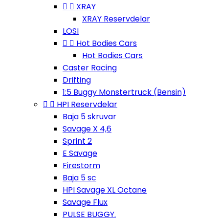


XRAY
XRAY Reservdelar
LOSI


Hot Bodies Cars
Hot Bodies Cars
Caster Racing
Drifting
1:5 Buggy Monstertruck (Bensin)


HPI Reservdelar
Baja 5 skruvar
Savage X 4,6
Sprint 2
E Savage
Firestorm
Baja 5 sc
HPI Savage XL Octane
Savage Flux
PULSE BUGGY.