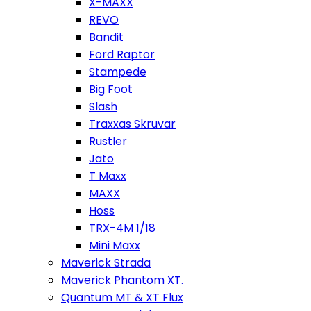
X-MAXX
REVO
Bandit
Ford Raptor
Stampede
Big Foot
Slash
Traxxas Skruvar
Rustler
Jato
T Maxx
MAXX
Hoss
TRX-4M 1/18
Mini Maxx
Maverick Strada
Maverick Phantom XT.
Quantum MT & XT Flux