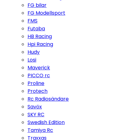
FG bilar
FG Modellsport
FMS
Futaba
HB Racing
Hpi Racing
Hudy
Losi
Maverick
PICCO rc
Proline
Protech
Rc Radiosändare
Savöx
SKY RC
Swedish Edition
Tamiya Rc
Traxxas