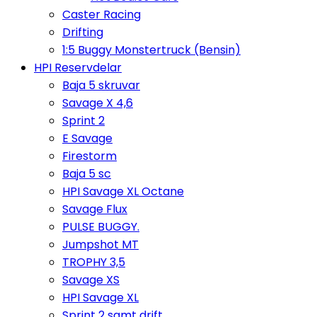
Caster Racing
Drifting
1:5 Buggy Monstertruck (Bensin)
HPI Reservdelar
Baja 5 skruvar
Savage X 4,6
Sprint 2
E Savage
Firestorm
Baja 5 sc
HPI Savage XL Octane
Savage Flux
PULSE BUGGY.
Jumpshot MT
TROPHY 3,5
Savage XS
HPI Savage XL
Sprint 2 samt drift