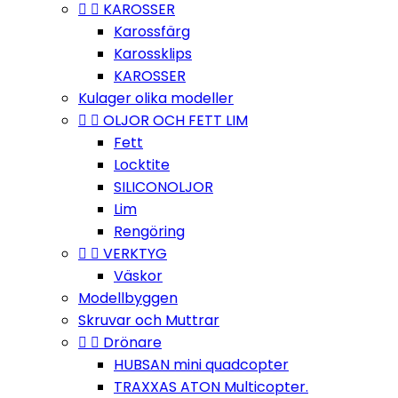


KAROSSER
Karossfärg
Karossklips
KAROSSER
Kulager olika modeller


OLJOR OCH FETT LIM
Fett
Locktite
SILICONOLJOR
Lim
Rengöring


VERKTYG
Väskor
Modellbyggen
Skruvar och Muttrar


Drönare
HUBSAN mini quadcopter
TRAXXAS ATON Multicopter.