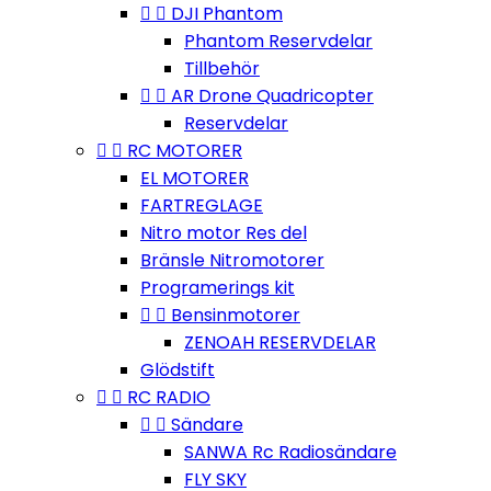


DJI Phantom
Phantom Reservdelar
Tillbehör


AR Drone Quadricopter
Reservdelar


RC MOTORER
EL MOTORER
FARTREGLAGE
Nitro motor Res del
Bränsle Nitromotorer
Programerings kit


Bensinmotorer
ZENOAH RESERVDELAR
Glödstift


RC RADIO


Sändare
SANWA Rc Radiosändare
FLY SKY