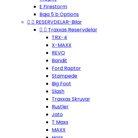
E Firestorm
Baja 5 b Options


RESERVDELAR-Bilar


Traxxas Reservdelar
TRX-4
X-MAXX
REVO
Bandit
Ford Raptor
Stampede
Big Foot
Slash
Traxxas Skruvar
Rustler
Jato
T Maxx
MAXX
Hoss