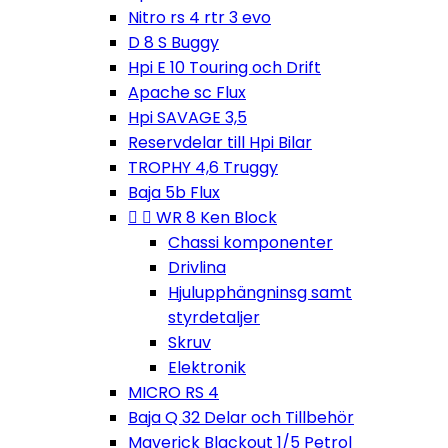
Nitro rs 4 rtr 3 evo
D 8 S Buggy
Hpi E 10 Touring och Drift
Apache sc Flux
Hpi SAVAGE 3,5
Reservdelar till Hpi Bilar
TROPHY 4,6 Truggy
Baja 5b Flux


WR 8 Ken Block
Chassi komponenter
Drivlina
Hjulupphängninsg samt
styrdetaljer
Skruv
Elektronik
MICRO RS 4
Baja Q 32 Delar och Tillbehör
Maverick Blackout 1/5 Petrol