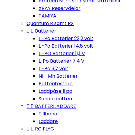
Protech Nitro Star samt Nitro Blast
XRAY Reservdelar
TAMIYA
Quantum R samt RX


Batterier
Li-Po Batterier 22,2 volt
Li-Po Batterier 14,8 volt
Li-PO Batterier 11,1 V
Li Po Batterier 7,4 V
Li-Po 3,7 volt
Ni - Mh Batterier
Batteritestare
Laddpåse li po
Sändarbatteri


BATTERILADDARE
Tillbehör
Laddare


RC FLYG