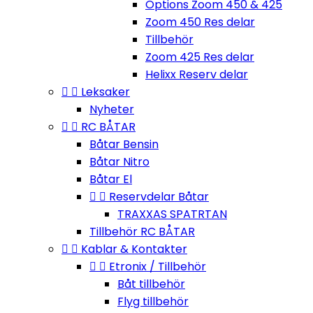
Options Zoom 450 & 425
Zoom 450 Res delar
Tillbehör
Zoom 425 Res delar
Helixx Reserv delar


Leksaker
Nyheter


RC BÅTAR
Båtar Bensin
Båtar Nitro
Båtar El


Reservdelar Båtar
TRAXXAS SPATRTAN
Tillbehör RC BÅTAR


Kablar & Kontakter


Etronix / Tillbehör
Båt tillbehör
Flyg tillbehör