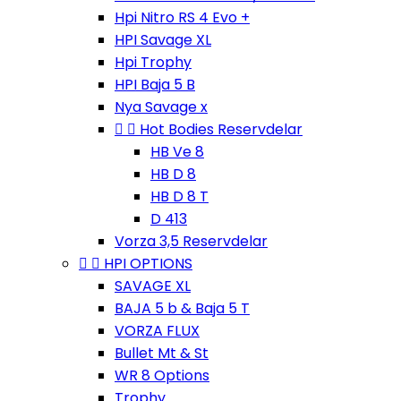
Hpi Nitro RS 4 Evo +
HPI Savage XL
Hpi Trophy
HPI Baja 5 B
Nya Savage x


Hot Bodies Reservdelar
HB Ve 8
HB D 8
HB D 8 T
D 413
Vorza 3,5 Reservdelar


HPI OPTIONS
SAVAGE XL
BAJA 5 b & Baja 5 T
VORZA FLUX
Bullet Mt & St
WR 8 Options
Trophy