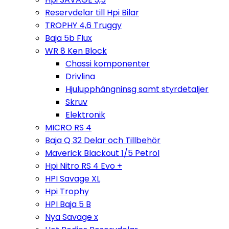
Reservdelar till Hpi Bilar
TROPHY 4,6 Truggy
Baja 5b Flux
WR 8 Ken Block
Chassi komponenter
Drivlina
Hjulupphängninsg samt styrdetaljer
Skruv
Elektronik
MICRO RS 4
Baja Q 32 Delar och Tillbehör
Maverick Blackout 1/5 Petrol
Hpi Nitro RS 4 Evo +
HPI Savage XL
Hpi Trophy
HPI Baja 5 B
Nya Savage x