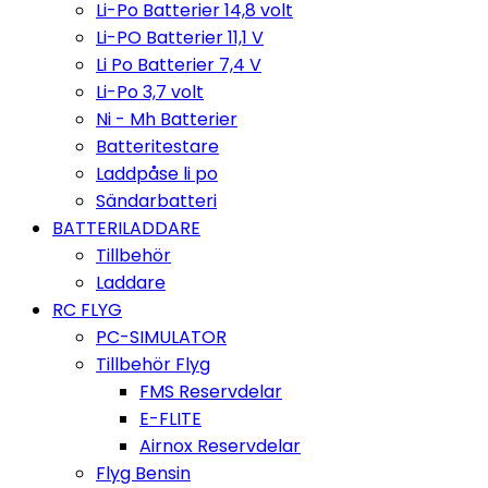
Li-Po Batterier 14,8 volt
Li-PO Batterier 11,1 V
Li Po Batterier 7,4 V
Li-Po 3,7 volt
Ni - Mh Batterier
Batteritestare
Laddpåse li po
Sändarbatteri
BATTERILADDARE
Tillbehör
Laddare
RC FLYG
PC-SIMULATOR
Tillbehör Flyg
FMS Reservdelar
E-FLITE
Airnox Reservdelar
Flyg Bensin