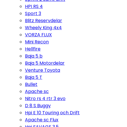
HPI RS 4
Sport 3
Blitz Reservdelar
Wheely King 4x4
VORZA FLUX
Mini Recon
Hellfire
Baja 5 b
Baja 5 Motordelar
Venture Toyota
Baja 5 T
Bullet
Apache sc
Nitro rs 4 rtr 3 evo
D 8 S Buggy
Hpi E 10 Touring och Drift
Apache sc Flux
Hpi SAVAGE 3,5