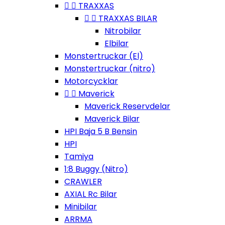


TRAXXAS


TRAXXAS BILAR
Nitrobilar
Elbilar
Monstertruckar (El)
Monstertruckar (nitro)
Motorcycklar


Maverick
Maverick Reservdelar
Maverick Bilar
HPI Baja 5 B Bensin
HPI
Tamiya
1:8 Buggy (Nitro)
CRAWLER
AXIAL Rc Bilar
Minibilar
ARRMA