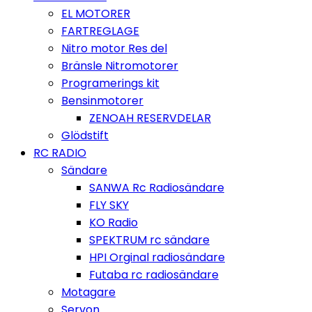
EL MOTORER
FARTREGLAGE
Nitro motor Res del
Bränsle Nitromotorer
Programerings kit
Bensinmotorer
ZENOAH RESERVDELAR
Glödstift
RC RADIO
Sändare
SANWA Rc Radiosändare
FLY SKY
KO Radio
SPEKTRUM rc sändare
HPI Orginal radiosändare
Futaba rc radiosändare
Motagare
Servon