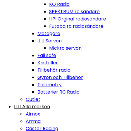
KO Radio
SPEKTRUM rc sändare
HPI Orginal radiosändare
Futaba rc radiosändare
Motagare


Servon
Mickro servon
Fail safe
Kristaller
Tillbehör radio
Gyron och Tillbehör
Telemetry
Batterier RC Radio
Outlet


Alla märken
Airnox
Arrma
Caster Racing