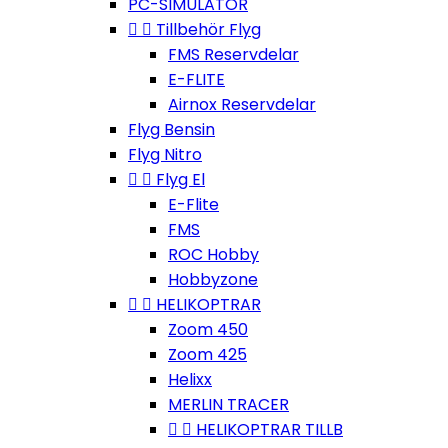
PC-SIMULATOR


Tillbehör Flyg
FMS Reservdelar
E-FLITE
Airnox Reservdelar
Flyg Bensin
Flyg Nitro


Flyg El
E-Flite
FMS
ROC Hobby
Hobbyzone


HELIKOPTRAR
Zoom 450
Zoom 425
Helixx
MERLIN TRACER


HELIKOPTRAR TILLB