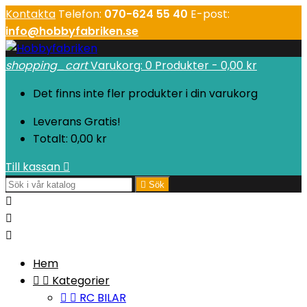
Kontakta
Telefon:
070-624 55 40
E-post:
info@hobbyfabriken.se
shopping_cart
Varukorg:
0
Produkter - 0,00 kr
Det finns inte fler produkter i din varukorg
Leverans
Gratis!
Totalt:
0,00 kr
Till kassan


Sök



Hem


Kategorier


RC BILAR