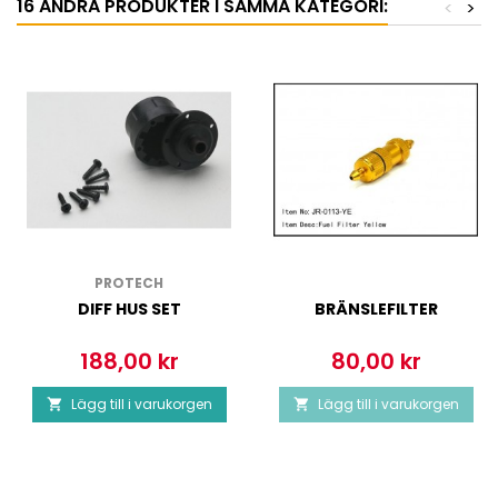
16 ANDRA PRODUKTER I SAMMA KATEGORI:
<
>
PROTECH
DIFF HUS SET
BRÄNSLEFILTER
188,00 kr
80,00 kr
Pris
Pris
Lägg till i varukorgen
Lägg till i varukorgen

