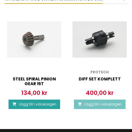
PROTECH
STEEL SPIRAL PINION
DIFF SET KOMPLETT
GEAR 15T
134,00 kr
400,00 kr
Pris
Pris
Lägg till i varukorgen
Lägg till i varukorgen

