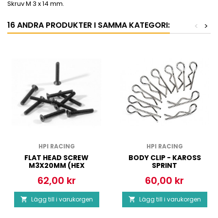
Skruv M 3 x 14 mm.
16 ANDRA PRODUKTER I SAMMA KATEGORI:
<
>
HPI RACING
HPI RACING
FLAT HEAD SCREW
BODY CLIP - KAROSS
M3X20MM (HEX
SPRINT
SOCKET/10PCS)
62,00 kr
60,00 kr
Pris
Pris
Lägg till i varukorgen
Lägg till i varukorgen

