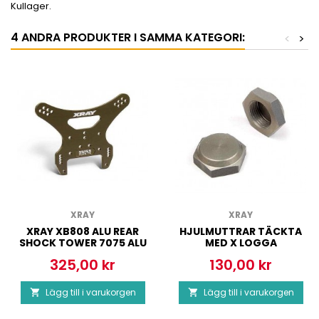
Kullager.
4 ANDRA PRODUKTER I SAMMA KATEGORI:
<
>
XRAY
XRAY
XRAY XB808 ALU REAR
HJULMUTTRAR TÄCKTA
SHOCK TOWER 7075 ALU
MED X LOGGA
3 MM
325,00 kr
130,00 kr
Pris
Pris
Lägg till i varukorgen
Lägg till i varukorgen

