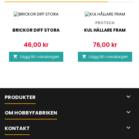
PROTECH
BRICKOR DIFF STORA
KUL HÅLLARE FRAM
46,00 kr
76,00 kr
Pris
Pris
Lägg till i varukorgen
Lägg till i varukorgen



PRODUKTER

OM HOBBYFABRIKEN

KONTAKT